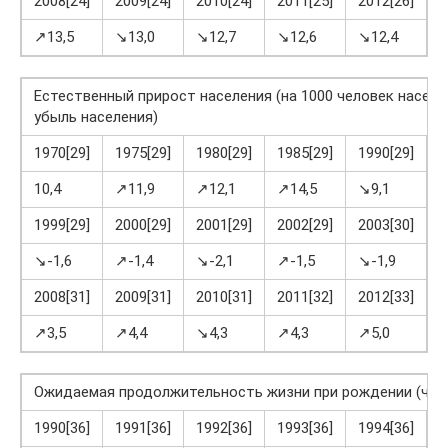
2008[24]
2009[24]
2010[24]
2011[25]
2012[26]
2
↗13,5
↘13,0
↘12,7
↘12,6
↘12,4
↘
Естественный прирост населения (на 1000 человек населен
убыль населения)
1970[29]
1975[29]
1980[29]
1985[29]
1990[29]
1
10,4
↗11,9
↗12,1
↗14,5
↘9,1
↘
1999[29]
2000[29]
2001[29]
2002[29]
2003[30]
2
↘-1,6
↗-1,4
↘-2,1
↗-1,5
↘-1,9
↗
2008[31]
2009[31]
2010[31]
2011[32]
2012[33]
2
↗3,5
↗4,4
↘4,3
↗4,3
↗5,0
↗
Ожидаемая продолжительность жизни при рождении (чис
1990[36]
1991[36]
1992[36]
1993[36]
1994[36]
1