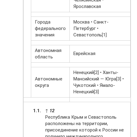
Челябинская •
Ярославская
Города
Москва • Санкт-
федерального
Петербург •
значения
Севастополь[1]
Автономная
Еврейская
область
Ненецкий[2] • Ханты-
Автономные
Мансийский — Югра[3] •
округа
Чукотский • Ямало-
Ненецкий[3]
↑
1
2
Республика Крым и Севастополь
расположены на территории,
присоединение которой к России не
получило международного