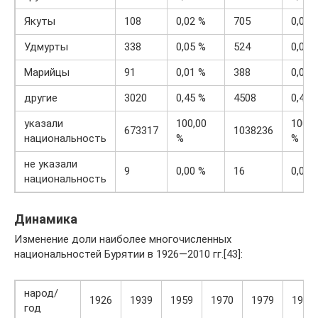
Якуты
108
0,02 %
705
0,07 
Удмурты
338
0,05 %
524
0,05 
Марийцы
91
0,01 %
388
0,04 
другие
3020
0,45 %
4508
0,43 
указали
100,00
100,0
673317
1038236
национальность
%
%
не указали
9
0,00 %
16
0,00 
национальность
Динамика
Изменение доли наиболее многочисленных
национальностей Бурятии в 1926—2010 гг.[43]:
народ/
1926
1939
1959
1970
1979
1989
год