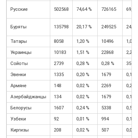
Русские
502568
74,64 %
726165
69,94
Буряты
135798
20,17 %
249525
24,03
Татары
8058
1,20 %
10496
1,01 
Украинцы
10183
1,51 %
22868
2,20 
Сойоты
2739
0,28 %
0,28 %
3579
Эвенки
1335
0,20 %
1679
0,16 
Армяне
148
0,02 %
2269
0,22 
Азербайджанцы
134
0,02 %
1679
0,16 
Белорусы
1607
0,24 %
5338
0,51 
Узбеки
92
0,01 %
994
0,10 
Киргизы
208
0,02 %
507
0,05 