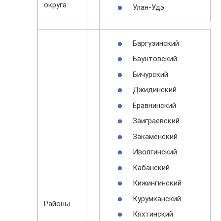
округа
Улан-Удэ
Баргузинский
Баунтовский
Бичурский
Джидинский
Еравнинский
Заиграевский
Закаменский
Иволгинский
Кабанский
Кижингинский
Курумканский
Районы
Кяхтинский