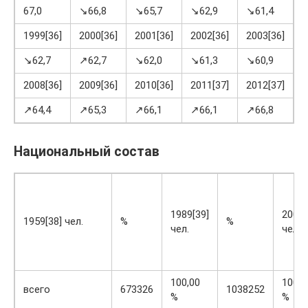
67,0
↘66,8
↘65,7
↘62,9
↘61,4
↗
1999[36]
2000[36]
2001[36]
2002[36]
2003[36]
2
↘62,7
↗62,7
↘62,0
↘61,3
↘60,9
↗
2008[36]
2009[36]
2010[36]
2011[37]
2012[37]
2
↗64,4
↗65,3
↗66,1
↗66,1
↗66,8
↗
Национальный состав
1989[39]
2002[
1959[38] чел.
%
%
чел.
чел.
100,00
100,0
всего
673326
1038252
%
%