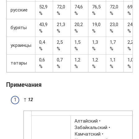
52,9
72,0
74,6
76,5
72,0
69,9
русские
%
%
%
%
%
%
43,9
21,3
20,2
19,0
23,0
24,0
буряты
%
%
%
%
%
%
0,4
2,5
1,5
1,3
1,7
2,2
украинцы
%
%
%
%
%
%
0,6
0,7
1,2
1,2
1,1
1,0
татары
%
%
%
%
%
%
Примечания
↑
1
2
Алтайский •
Забайкальский •
Камчатский •