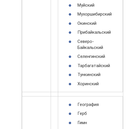
Муйский
Мухоршибирский
Окинский
Прибайкальский
Северо-
Байкальский
Селенгинский
Тарбагатайский
Тункинский
Хоринский
География
Герб
Гимн