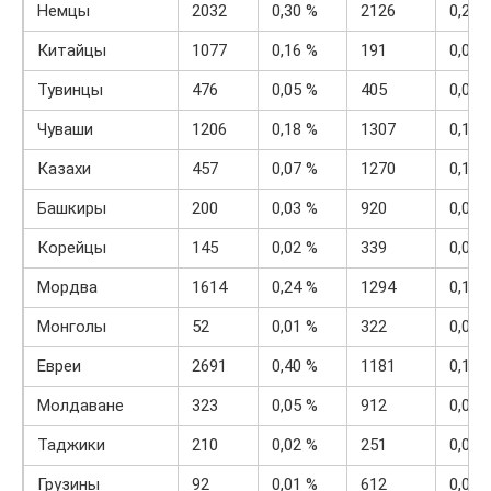
Немцы
2032
0,30 %
2126
0,20 
Китайцы
1077
0,16 %
191
0,02 
Тувинцы
476
0,05 %
405
0,04 
Чуваши
1206
0,18 %
1307
0,13 
Казахи
457
0,07 %
1270
0,12 
Башкиры
200
0,03 %
920
0,09 
Корейцы
145
0,02 %
339
0,03 
Мордва
1614
0,24 %
1294
0,12 
Монголы
52
0,01 %
322
0,03 
Евреи
2691
0,40 %
1181
0,11 
Молдаване
323
0,05 %
912
0,09 
Таджики
210
0,02 %
251
0,03 
Грузины
92
0,01 %
612
0,06 