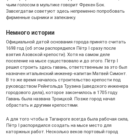
чьим голосом в мультике говорит Фрекен Бок.
Завсегдатаи советуют здесь непременно попробовать
фирменные сырники и запеканку.
Немного истории
Официальной датой основания города принято считать
1698 год (об этом распорядился Пётр I сразу после
взятия Азовской крепости). Хотя на самом деле
поселение на мысе существовало и до этого. Пётр I
решил строить здесь гавань, ответственным за это был
назначен итальянский инженер-капитан Матвей Симонт.
В то же время началось строительство крепости под
руководством Рейнгольда Трузина (шведского инженера
городового дела), которое закончилось в 1705 году.
Гавань была названа Троицкой. Позже город начал
обрастать и другими крепостями.
А для того чтобы в Таганроге всегда была рабочая сила,
Пётр I распорядился создать на мысе место для
каторжных работ. Несколько веков портовый город