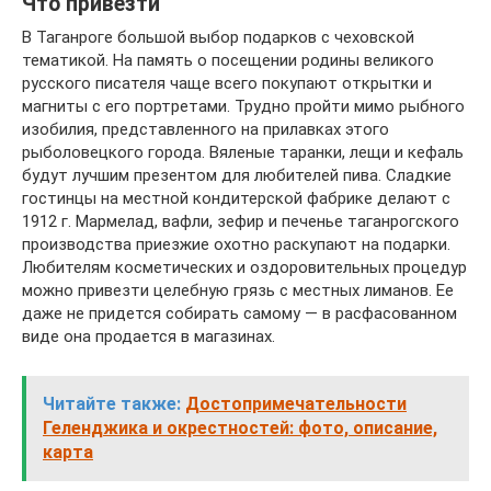
Что привезти
В Таганроге большой выбор подарков с чеховской
тематикой. На память о посещении родины великого
русского писателя чаще всего покупают открытки и
магниты с его портретами. Трудно пройти мимо рыбного
изобилия, представленного на прилавках этого
рыболовецкого города. Вяленые таранки, лещи и кефаль
будут лучшим презентом для любителей пива. Сладкие
гостинцы на местной кондитерской фабрике делают с
1912 г. Мармелад, вафли, зефир и печенье таганрогского
производства приезжие охотно раскупают на подарки.
Любителям косметических и оздоровительных процедур
можно привезти целебную грязь с местных лиманов. Ее
даже не придется собирать самому — в расфасованном
виде она продается в магазинах.
Читайте также:
Достопримечательности
Геленджика и окрестностей: фото, описание,
карта