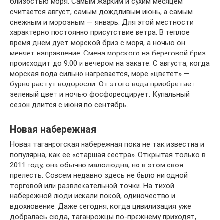
близостью моря. Самым жарким и сухим месяцем
считается август, самым дождливым июнь, а самым
снежным и морозным — январь. Для этой местности
характерно постоянно присутствие ветра. В теплое
время днем дует морской бриз с моря, а ночью он
меняет направление. Смена морского на береговой бриз
происходит до 9:00 и вечером на закате. С августа, когда
морская вода сильно нагревается, море «цветет» —
бурно растут водоросли. От этого вода приобретает
зеленый цвет и ночью фосфоресцирует. Купальный
сезон длится с июня по сентябрь.
Новая набережная
Новая таганрогская набережная пока не так известна и
популярна, как ее «старшая сестра». Открытая только в
2011 году, она обычно малолюдна, но в этом своя
прелесть. Совсем недавно здесь не было ни одной
торговой или развлекательной точки. На тихой
набережной люди искали покой, одиночество и
вдохновение. Даже сегодня, когда цивилизация уже
добралась сюда, таганрожцы по-прежнему приходят,