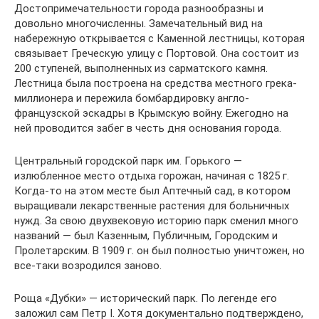
Достопримечательности города разнообразны и
довольно многочисленны. Замечательный вид на
набережную открывается с Каменной лестницы, которая
связывает Греческую улицу с Портовой. Она состоит из
200 ступеней, выполненных из сарматского камня.
Лестница была построена на средства местного грека-
миллионера и пережила бомбардировку англо-
французской эскадры в Крымскую войну. Ежегодно на
ней проводится забег в честь дня основания города.
Центральный городской парк им. Горького —
излюбленное место отдыха горожан, начиная с 1825 г.
Когда-то на этом месте был Аптечный сад, в котором
выращивали лекарственные растения для больничных
нужд. За свою двухвековую историю парк сменил много
названий — был Казенным, Публичным, Городским и
Пролетарским. В 1909 г. он был полностью уничтожен, но
все-таки возродился заново.
Роща «Дубки» — исторический парк. По легенде его
заложил сам Петр I. Хотя документально подтверждено,