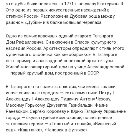
что дубы были посажены в 1771 г. по указу Екатерины II.
Это одно из первых искусственных насаждений в
степной России. Расположена Дубовая роща между
районом «Дубки» и в балке Большая Черепаха.
Одно из самых красивых зданий старого Таганрога —
Дом Рафаиловича. Он включен в Список культурного
наследия России. Архитекторы определяют стиль этого
купеческого особняка как «необарокко». В Таганроге
есть пример и авангардной советской архитектуры.
Жилой многоквартирный дом на улице Александровской
— первый круглый дом, построенный в СССР.
В Таганроге чтят память о людях, чьи имена так или
иначе связаны с городом — есть памятники Петру I,
Александру I, Александру Пушкину, Антону Чехову,
Максиму Горькому, Джузеппе Гарибальди, Фаине
Раневской, Сергею Королеву и Юрию Гагарину. Украшение
города — скульптурные композиции, посвященные
чеховским героям — «Толстый и тонкий», «Вишневый
сад», «Каштанка», «Человек в футляре».