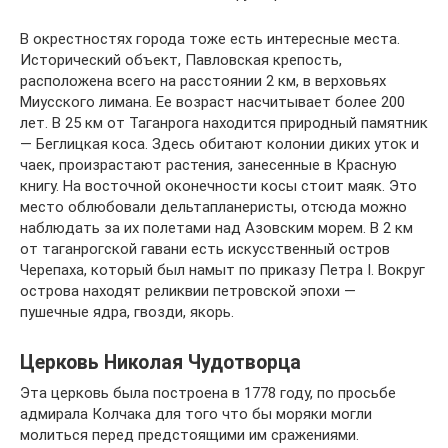
В окрестностях города тоже есть интересные места.
Исторический объект, Павловская крепость,
расположена всего на расстоянии 2 км, в верховьях
Миусского лимана. Ее возраст насчитывает более 200
лет. В 25 км от Таганрога находится природный памятник
— Беглицкая коса. Здесь обитают колонии диких уток и
чаек, произрастают растения, занесенные в Красную
книгу. На восточной оконечности косы стоит маяк. Это
место облюбовали дельтапланеристы, отсюда можно
наблюдать за их полетами над Азовским морем. В 2 км
от таганрогской гавани есть искусственный остров
Черепаха, который был намыт по приказу Петра I. Вокруг
острова находят реликвии петровской эпохи —
пушечные ядра, гвозди, якорь.
Церковь Николая Чудотворца
Эта церковь была построена в 1778 году, по просьбе
адмирала Колчака для того что бы моряки могли
молиться перед предстоящими им сражениями.