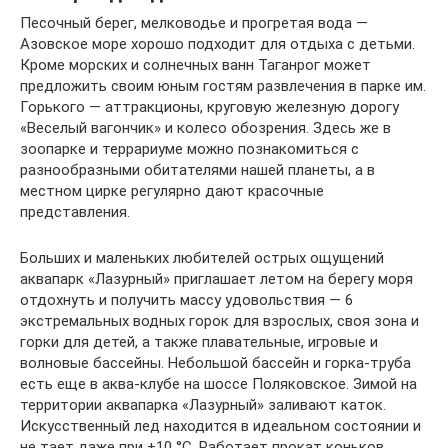
Песочный берег, мелководье и прогретая вода —
Азовское море хорошо подходит для отдыха с детьми.
Кроме морских и солнечных ванн Таганрог может
предложить своим юным гостям развлечения в парке им.
Горького — аттракционы, круговую железную дорогу
«Веселый вагончик» и колесо обозрения. Здесь же в
зоопарке и террариуме можно познакомиться с
разнообразными обитателями нашей планеты, а в
местном цирке регулярно дают красочные
представления.
Больших и маленьких любителей острых ощущений
аквапарк «Лазурный» приглашает летом на берегу моря
отдохнуть и получить массу удовольствия — 6
экстремальных водных горок для взрослых, своя зона и
горки для детей, а также плавательные, игровые и
волновые бассейны. Небольшой бассейн и горка-труба
есть еще в аква-клубе на шоссе Поляковское. Зимой на
территории аквапарка «Лазурный» заливают каток.
Искусственный лед находится в идеальном состоянии и
не тает даже при +10 °C. Работает прокат коньков,