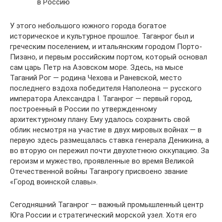
в Россию
У этого небольшого южного города богатое
историческое и культурное прошлое. Таганрог был и
греческим поселением, и итальянским городом Порто-
Пизано, и первым российским портом, который основал
сам царь Петр на Азовском море. Здесь, на мысе
Таганий Рог — родина Чехова и Раневской, место
последнего вздоха победителя Наполеона — русского
императора Александра I. Таганрог — первый город,
построенный в России по утвержденному
архитектурному плану. Ему удалось сохранить свой
облик несмотря на участие в двух мировых войнах — в
первую здесь размещалась ставка генерала Деникина, а
во вторую он пережил почти двухлетнюю оккупацию. За
героизм и мужество, проявленные во время Великой
Отечественной войны Таганрогу присвоено звание
«Город воинской славы».
Сегодняшний Таганрог — важный промышленный центр
Юга России и стратегический морской узел. Хотя его