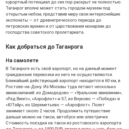
курортный потенциал до сих пор раскрыт не полностью.
Таганрог вполне может стать городом-музеем под
открытым небом, представив миру свои интереснейшие
экспонаты — от древнегреческого периода до
петровских времен и от царствования монархии до
господства советского пролетариата.
Как добраться до Таганрога
На самолете
В Таганроге есть свой аэропорт, но на данный момент
гражданские перевозки из него не осуществляются.
Ближайший действующий аэропорт находится в 60 км, в
Ростове-на-Дону. Из Москвы туда летают несколько
авиакомпаний: из Домодедово — «Уральские авиалинии»,
«Ред Вингс», «Аэрофлот» и S7, из Внуково — «Победа» и
«ЮТэйр», из Шереметьево — «Аэрофлот». Полет
занимает около 2 часов. Продолжить путешествие
дальше можно на такси, автобусе или электричке.
Стоимость поездки на такси из ростовского аэропорта
до Таганрога — от 1500 RUB, время в пути — чуть больше