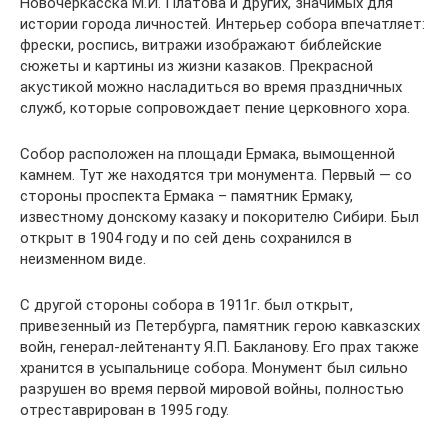
Новочеркасска М.И. Платова и других, значимых для
истории города личностей. Интерьер собора впечатляет:
фрески, роспись, витражи изображают библейские
сюжеты и картины из жизни казаков. Прекрасной
акустикой можно насладиться во время праздничных
служб, которые сопровождает пение церковного хора.
Собор расположен на площади Ермака, вымощенной
камнем. Тут же находятся три монумента. Первый — со
стороны проспекта Ермака – памятник Ермаку,
известному донскому казаку и покорителю Сибири. Был
открыт в 1904 году и по сей день сохранился в
неизменном виде.
С другой стороны собора в 1911г. был открыт,
привезенный из Петербурга, памятник герою кавказских
войн, генерал-лейтенанту Я.П. Бакланову. Его прах также
хранится в усыпальнице собора. Монумент был сильно
разрушен во время первой мировой войны, полностью
отреставрирован в 1995 году.