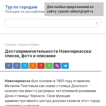
Перейти
Тур по городам
Для любых предложений по
к
Поездки по российским городам
сайту: ryazan-oblast@cp9.ru
контенту
Поиск:
Главная
»
Крым и Кубань
Достопримечательности Новочеркасска:
список, фото и описание
Новочеркасск
был основан в 1805 году атаманом
Матвеем Платовым как новая столица Донского
казачества вместо регулярно затопляемой разливами
Дона станицы Черкасск. Свои функции
административного центра донских казаков этот город
сохраняет и сегодня.