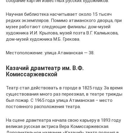
собрание картин известных русских художников.
Научная библиотека насчитывает около 15 тысяч
редких экземпляров. Помимо атаманского дворца, при
музее работают следующие филиалы: дом-музей
художника И.И. Крылова, музей поэта В.Г. Калмыкова,
дом-музей художника М.Б. Грекова.
Местоположение: улица Атаманская — 38.
Казачий драмтеатр им. В.Ф.
Комиссаржевской
Театр стал действовать в городе в 1825 году. За время
существования много раз переезжал, в театре трижды
был пожар. С 1965 года улица Атаманская – место
постоянного расположения театра.
На сцене драмтеатра начала свою карьеру в 1893 году
великая русская актриса Вера Комиссаржевская.
Дополнительное название «Казачий» театр получил в