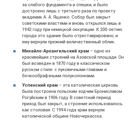
за слабого фундамента и спешки, и было
достроено лишь с третьего раза по проекту
академик А. А. Ященко. Собор был закрыт
советскими властями и вновь открылся лишь в
1942 году при немецкой оккупации. К 200-летию
города это здание было отреставрировано, и
ему вернули прежний величественный облик.
Михайло-Архангельский храм
– одно из
красивейших строений на Азовской площади. Он
был возведен в 1870 году в классическом
русском стиле: с луковичными главами и
бочкообрафзными полуколоннами.
Успенский храм
– эта католическая церковь
была построена польским зодчим Брониславом
Рогуйским в 1906 году. В советский период
приход был закрыт, а строение использовалось
как столовая. С 1994 года храм вернули
католической общине Новочеркасска.