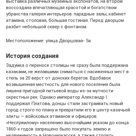
выставка различных музейных экспонатов, на втором
воссоздана впечатляющая красотой и богатством
убранства галерея интерьеров: парадные залы, кабинет
атамана, столовая, большая гостиная. Перед дворцом
разбит небольшой сквер с фонтаном.
Местоположение: улица Дворцовая- 5а.
История создания
Задумка о переносе столицы не сразу была поддержана
казаками, не желавшими сниматься с насиженных мест в
степь за 20 верст от донских берегов. Вдобавок
возвышенная местность для нового поселения была
лишена пригодной питьевой воды из-за мутности
окрестных рек. Однако император Александр I
поддержал Платова, донцы стали застраивать новый
город строго по плану и превратили его в центр казачьей
элиты — войсковых атаманов и офицеров.
«Неслужилому» населению высочайшим указом до конца
1860-х годов запрещено было покупать землю и
недвижимость в Новочеркасске, а также строить