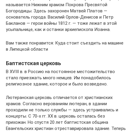
называется Нижним храмом Покрова Пресвятой
Богородицы. Здесь захоронен Матвей Платов —
основатель города. Василий Орлов-Денисов и Петр
Бакланов — герои войны 1812 г. — тоже лежат в этой
усыпальнице, как и останки архиепископа Иоанна.
Вам также понравится: Куда стоит съездить на машине
в Липецкой области
Баптистская церковь
В XVIII в. в Россию на постоянное местожительство
стало приезжать много немцев. Им понадобилось
религиозное здание, которое и было возведено.
Лютеранская церковь отличается от христианских
храмов. Согласно верованиям лютеран, в здании
проходили не только службы — здесь устраивались и
концерты. С 70-х гг. XX в. церковь осталась без
прихожан. Но спустя 20 лет баптистская община
Евангельских христиан отреставрировала здание. Теперь