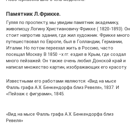
Памятник Л.Фрикке.
Гуляя по проспекту, мы увидим памятник академику,
живописцу Логину Христиановичу Фрикке ( 1820-1893). Он
стоит напротив здания, где жил художник. Фрикке много
путешествовал по Европе, был в Голландии, Германии,
Италии. Но потом переехал жить в Россию, часто
посещал Москву. В 1850 –х гг. ездил в Крым, где создал
много пейзажей. Он также очень любил Донской край и
написал множество картин, изображающих его красоту.
Известными его работами являются: «Вид на мысе
Фалль графа А.Х. Бенкендорфа близ Ревеля», 1837. И
«Пейзаж с фигурами», 1845.
«Вид на мысе Фалль графа А.Х. Бенкендорфа близ
Ревеля»