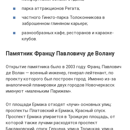
парка аттракционов Регата;
частного Гинкго-парка Толоконникова в
заброшенном глиняном карьере;
разнообразных кафе, ресторанов и караоке-
клубов.
Памятник Францу Павловичу де Волану
Открытие памятника было в 2003 году. Франц Павлович
де Волан — военный инженер, генерал-лейтенант, по
проекту которого был построен город. Именно из-за
аналогичной планировки двух городов Новочеркасск
именуют «маленьким Парижем».
От площади Ермака отходят «лучи» основных улиц:
проспекты Платовский и Ермака, Красный спуск.
Проспект Ермака упирается в Троицкую площадь, от
которой также лучами расходятся проспект
Баклановский, спуск Герцена, улица Троицкая, улица