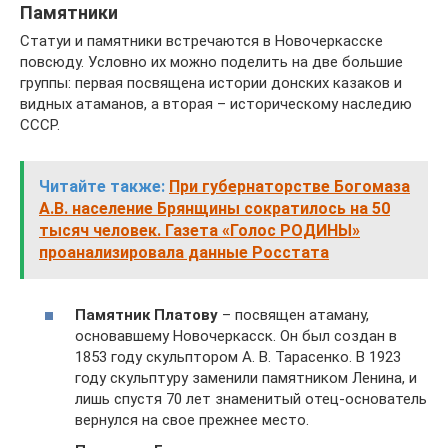
Памятники
Статуи и памятники встречаются в Новочеркасске
повсюду. Условно их можно поделить на две большие
группы: первая посвящена истории донских казаков и
видных атаманов, а вторая – историческому наследию
СССР.
Читайте также:
При губернаторстве Богомаза
А.В. население Брянщины сократилось на 50
тысяч человек. Газета «Голос РОДИНЫ»
проанализировала данные Росстата
Памятник Платову
– посвящен атаману,
основавшему Новочеркасск. Он был создан в
1853 году скульптором А. В. Тарасенко. В 1923
году скульптуру заменили памятником Ленина, и
лишь спустя 70 лет знаменитый отец-основатель
вернулся на свое прежнее место.