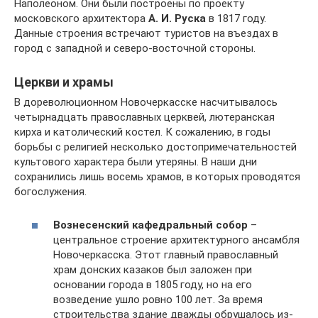
Наполеоном. Они были построены по проекту
московского архитектора
А. И. Руска
в 1817 году.
Данные строения встречают туристов на въездах в
город с западной и северо-восточной стороны.
Церкви и храмы
В дореволюционном Новочеркасске насчитывалось
четырнадцать православных церквей, лютеранская
кирха и католический костел. К сожалению, в годы
борьбы с религией несколько достопримечательностей
культового характера были утеряны. В наши дни
сохранились лишь восемь храмов, в которых проводятся
богослужения.
Вознесенский кафедральный собор
–
центральное строение архитектурного ансамбля
Новочеркасска. Этот главный православный
храм донских казаков был заложен при
основании города в 1805 году, но на его
возведение ушло ровно 100 лет. За время
строительства здание дважды обрушалось из-