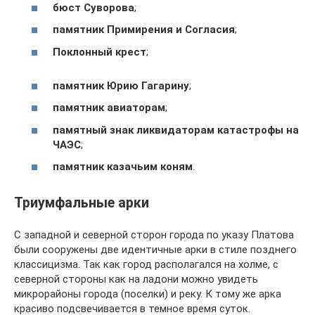
бюст Суворова
;
памятник Примирения и Согласия
;
Поклонный крест
;
памятник Юрию Гагарину
;
памятник авиаторам
;
памятный знак ликвидаторам катастрофы на
ЧАЭС
;
памятник казачьим коням
.
Триумфальные арки
С западной и северной сторон города по указу Платова
были сооружены две идентичные арки в стиле позднего
классицизма. Так как город располагался на холме, с
северной стороны как на ладони можно увидеть
микрорайоны города (поселки) и реку. К тому же арка
красиво подсвечивается в темное время суток.