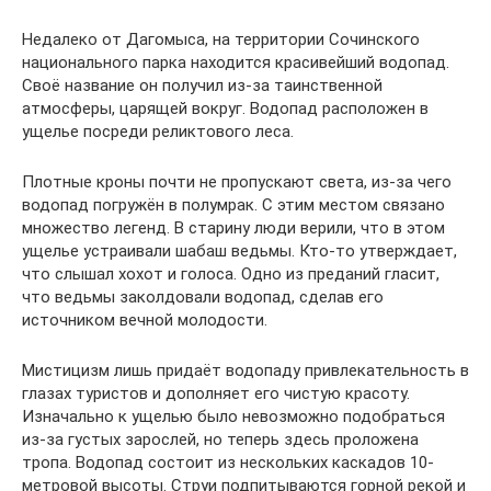
Недалеко от Дагомыса, на территории Сочинского
национального парка находится красивейший водопад.
Своё название он получил из-за таинственной
атмосферы, царящей вокруг. Водопад расположен в
ущелье посреди реликтового леса.
Плотные кроны почти не пропускают света, из-за чего
водопад погружён в полумрак. С этим местом связано
множество легенд. В старину люди верили, что в этом
ущелье устраивали шабаш ведьмы. Кто-то утверждает,
что слышал хохот и голоса. Одно из преданий гласит,
что ведьмы заколдовали водопад, сделав его
источником вечной молодости.
Мистицизм лишь придаёт водопаду привлекательность в
глазах туристов и дополняет его чистую красоту.
Изначально к ущелью было невозможно подобраться
из-за густых зарослей, но теперь здесь проложена
тропа. Водопад состоит из нескольких каскадов 10-
метровой высоты. Струи подпитываются горной рекой и