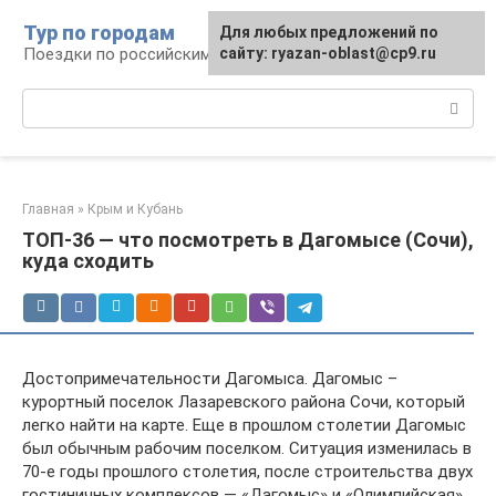
Перейти
Тур по городам
Для любых предложений по
к
Поездки по российским городам
сайту: ryazan-oblast@cp9.ru
контенту
Поиск:
Главная
»
Крым и Кубань
ТОП-36 — что посмотреть в Дагомысе (Сочи),
куда сходить
Достопримечательности Дагомыса. Дагомыс –
курортный поселок Лазаревского района Сочи, который
легко найти на карте. Еще в прошлом столетии Дагомыс
был обычным рабочим поселком. Ситуация изменилась в
70-е годы прошлого столетия, после строительства двух
гостиничных комплексов — «Дагомыс» и «Олимпийская».