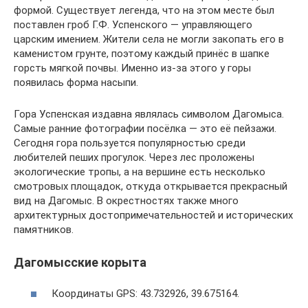
формой. Существует легенда, что на этом месте был
поставлен гроб Г.Ф. Успенского — управляющего
царским имением. Жители села не могли закопать его в
каменистом грунте, поэтому каждый принёс в шапке
горсть мягкой почвы. Именно из-за этого у горы
появилась форма насыпи.
Гора Успенская издавна являлась символом Дагомыса.
Самые ранние фотографии посёлка — это её пейзажи.
Сегодня гора пользуется популярностью среди
любителей пеших прогулок. Через лес проложены
экологические тропы, а на вершине есть несколько
смотровых площадок, откуда открывается прекрасный
вид на Дагомыс. В окрестностях также много
архитектурных достопримечательностей и исторических
памятников.
Дагомысские корыта
Координаты GPS: 43.732926, 39.675164.