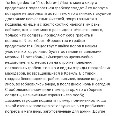
fortes gardes. Le 11 octobre». [«Часть моего округа
продолжает подвергаться грабежу солдат 3 го корпуса,
которые не довольствуются тем, что отнимают скудное
достояние несчастных жителей, попрятавшихся в
подвалы, но еще и с жестокостию наносят им раны
саблями, как я сам много раз видел». «Ничего нового,
только что солдаты позволяют себе грабить и
воровать. 9 октября». «Воровство и грабеж
продолжаются. Существует шайка воров в нашем
участке, которую надо будет остановить сильными
мерами. 11 октября».] «Император чрезвычайно
недоволен, что, несмотря на строгие повеления
остановить грабеж, только и видны отряды гвардейских
мародеров, возвращающиеся в Кремль. В старой
гвардии беспорядки и грабеж сильнее, нежели когда
либо, возобновились вчера, в последнюю ночь и сегодня.
С соболезнованием видит император, что отборные
солдаты, назначенные охранять его особу,
долженствующие подавать пример подчиненности, до
такой степени простирают ослушание, что разбивают
погреба и магазины, заготовленные для армии. Другие