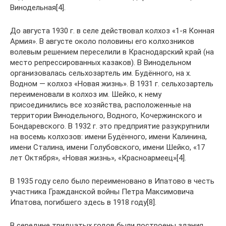
Винодельная[4].
До августа 1930 г. в селе действовал колхоз «1-я Конная
Армия». В августе около половины его колхозников
волевым решением переселили в Краснодарский край (на
место репрессированных казаков). В Винодельном
организовалась сельхозартель им. Будённого, на х.
Водном — колхоз «Новая жизнь». В 1931 г. сельхозартель
переименовали в колхоз им. Шейко, к нему
присоединились все хозяйства, расположенные на
территории Винодельного, Водного, Кочержинского и
Бондаревского. В 1932 г. это предприятие разукрупнили
на восемь колхозов: имени Будённого, имени Калинина,
имени Сталина, имени Голубовского, имени Шейко, «17
лет Октября», «Новая жизнь», «Красноармеец»[4].
В 1935 году село было переименовано в Ипатово в честь
участника Гражданской войны Петра Максимовича
Ипатова, погибшего здесь в 1918 году[8].
В середине тридцатых годов были построены здания