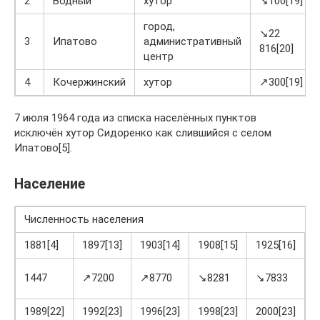
2
Водный
хутор
↘100[19]
город,
↘22
3
Ипатово
административный
816[20]
центр
4
Кочержинский
хутор
↗300[19]
7 июля 1964 года из списка населённых пунктов
исключён хутор Сидоренко как слившийся с селом
Ипатово[5].
Население
Численность населения
1881[4]
1897[13]
1903[14]
1908[15]
1925[16]
1
1447
↗7200
↗8770
↘8281
↘7833
↗
1989[22]
1992[23]
1996[23]
1998[23]
2000[23]
2