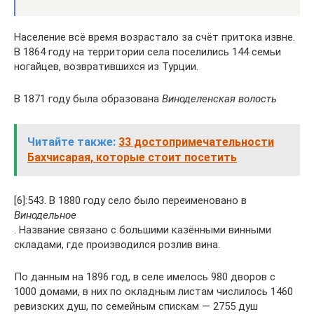
Население всё время возрастало за счёт притока извне.
В 1864 году на территории села поселились 144 семьи
ногайцев, возвратившихся из Турции.
В 1871 году была образована
Виноделенская волость
Читайте также:
33 достопримечательности
Бахчисарая, которые стоит посетить
[6]:543. В 1880 году село было переименовано в
Винодельное
. Название связано с большими казёнными винными
складами, где производился розлив вина.
По данным на 1896 год, в селе имелось 980 дворов с
1000 домами, в них по окладным листам числилось 1460
ревизских душ, по семейным спискам — 2755 душ