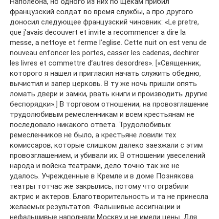
Наполеона, но одного из них по щекам прибил
французский солдат во время службы, а про другого
доносил следующее французский чиновник: «Le pretre,
que j’avais decouvert et invite a recommencer a dire la
messe, a nettoye et ferme l’eglise. Cette nuit on est venu de
nouveau enfoncer les portes, casser les cadenas, dechirer
les livres et commettre d’autres desordres». [«Священник,
которого я нашел и пригласил начать служить обедню,
вычистил и запер церковь. В ту же ночь пришли опять
ломать двери и замки, рвать книги и производить другие
беспорядки».] В торговом отношении, на провозглашение
трудолюбивым ремесленникам и всем крестьянам не
последовало никакого ответа. Трудолюбивых
ремесленников не было, а крестьяне ловили тех
комиссаров, которые слишком далеко заезжали с этим
провозглашением, и убивали их. В отношении увеселений
народа и войска театрами, дело точно так же не
удалось. Учрежденные в Кремле и в доме Познякова
театры тотчас же закрылись, потому что ограбили
актрис и актеров. Благотворительность и та не принесла
желаемых результатов. Фальшивые ассигнации и
нефальшивые наполняли Москву и не имели цены. Для