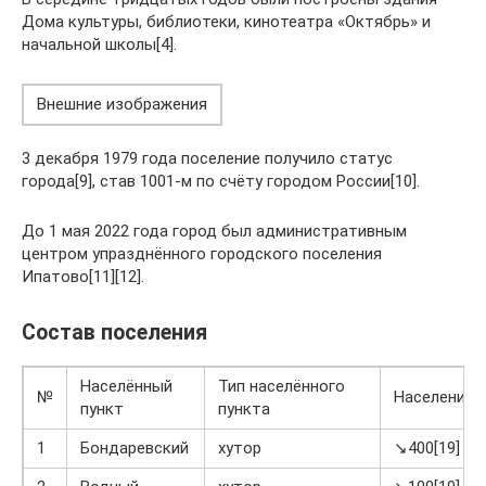
Дома культуры, библиотеки, кинотеатра «Октябрь» и
начальной школы[4].
Внешние изображения
3 декабря 1979 года поселение получило статус
города[9], став 1001-м по счёту городом России[10].
До 1 мая 2022 года город был административным
центром упразднённого городского поселения
Ипатово[11][12].
Состав поселения
Населённый
Тип населённого
№
Население
пункт
пункта
1
Бондаревский
хутор
↘400[19]