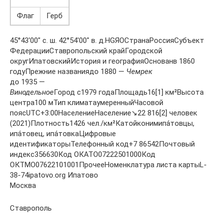
Флаг
Герб
45°43′00″ с. ш. 42°54′00″ в. д.HGЯOСтранаРоссияСубъект
ФедерацииСтавропольский крайГородской
округИпатовскийИстория и географияОснованв 1860
годуПрежние названиядо 1880 —
Чемрек
до 1935 —
Винодельное
Город с1979 годаПлощадь16[1] км²Высота
центра100 мТип климатаумеренныйЧасовой
поясUTC+3:00НаселениеНаселение↘22 816[2] человек
(2021)Плотность1426 чел./км²Катойконимипа́товцы,
ипа́товец, ипа́товкаЦифровые
идентификаторыТелефонный код+7 86542Почтовый
индекс356630Код ОКАТО07222501000Код
ОКТМО07622101001ПрочееНоменклатура листа картыL-
38-74ipatovo.org Ипатово
Москва
Ставрополь