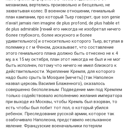
механизма, вертелись произвольно и бесцельно, не
захватывая колес. В военном отношении, гениальный
план кампании, про который Тьер говорит; que son genie
n’avait jamais rien imagine de plus profond, de plus habile et
de plus admirable [гений его никогда не изобретал ничего
более глубокого, более искусного и более
удивительного] и относительно которого Тьер, вступая в
полемику с г м Феном, доказывает, что составление
этого гениального плана должно быть отнесено не к 4
му, а к 15 му октября, план этот никогда не был и не мог
быть исполнен, потому что ничего не имел близкого к
действительности. Укрепление Кремля, для которого
надо было срыть la Mosquee [мечеть] (так Наполеон
назвал церковь Василия Блаженного), оказалось
совершенно бесполезным. Подведение мин под Кремлем
только содействовало исполнению желания императора
при выходе из Москвы, чтобы Кремль был взорван, то
есть чтобы был побит тот пол, о который убился
ребенок. Преследование русской армии, которое так
озабочивало Наполеона, представило неслыханное
явление. Французские военачальники потеряли