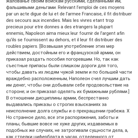
жалованье своим войскам русскими, сделанными им,
фальшивыми деньгами. Relevant l’emploi de ces moyens
par un acte digue de lui et de l’armee Francaise, il fit distribuer
des secours aux incendies. Mais les vivres etant trop
precieux pour etre donnes a des etrangers la plupart
ennemis, Napoleon aima mieux leur fournir de l’argent afin
qu’ils se fournissent au dehors, et il leur fit distribuer des
roubles papiers. [Возвышая употребление этих мер
действием, достойным его и французской армии, он
приказал раздать пособия погоревшим. Но, так как
съестные припасы были слишком дороги для того,
чтобы давать их людям чужой земли и по большей части
враждебно расположенным, Наполеон счел лучшим дать
им денег, чтобы они добывали себе продовольствие на
стороне; и он приказал оделять их бумажными рублями.]
В отношении дисциплины армии, беспрестанно
выдавались приказы о строгих взысканиях за
неисполнение долга службы и о прекращении грабежа. Х
Но странное дело, все эти распоряжения, заботы и
планы, бывшие вовсе не хуже других, издаваемых в
подобных же случаях, не затрогивали сущности дела, а,
как стрелки циферблата в часах, отделенного от