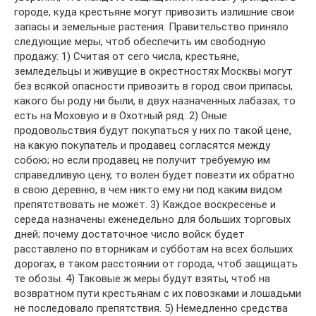
городе, куда крестьяне могут привозить излишние свои
запасы и земельные растения. Правительство приняло
следующие меры, чтоб обеспечить им свободную
продажу: 1) Считая от сего числа, крестьяне,
земледельцы и живущие в окрестностях Москвы могут
без всякой опасности привозить в город свои припасы,
какого бы роду ни были, в двух назначенных лабазах, то
есть на Моховую и в Охотный ряд. 2) Оные
продовольствия будут покупаться у них по такой цене,
на какую покупатель и продавец согласятся между
собою; но если продавец не получит требуемую им
справедливую цену, то волен будет повезти их обратно
в свою деревню, в чем никто ему ни под каким видом
препятствовать не может. 3) Каждое воскресенье и
середа назначены еженедельно для больших торговых
дней; почему достаточное число войск будет
расставлено по вторникам и субботам на всех больших
дорогах, в таком расстоянии от города, чтоб защищать
те обозы. 4) Таковые ж меры будут взяты, чтоб на
возвратном пути крестьянам с их повозками и лошадьми
не последовало препятствия. 5) Немедленно средства