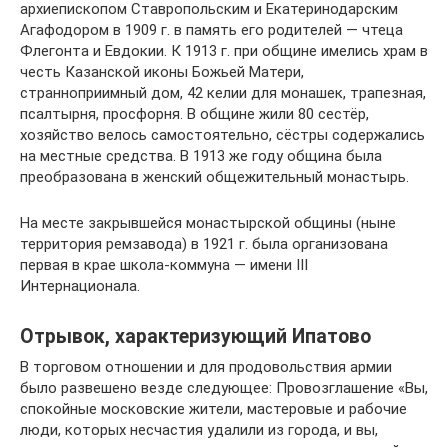
архиепископом Ставропольским и Екатеринодарским
Агафодором в 1909 г. в память его родителей — чтеца
Флегонта и Евдокии. К 1913 г. при общине имелись храм в
честь Казанской иконы Божьей Матери,
странноприимный дом, 42 келии для монашек, трапезная,
псалтырня, просфорня. В общине жили 80 сестёр,
хозяйство велось самостоятельно, сёстры содержались
на местные средства. В 1913 же году община была
преобразована в женский общежительный монастырь.
На месте закрывшейся монастырской общины (ныне
территория ремзавода) в 1921 г. была организована
первая в крае школа-коммуна — имени III
Интернационала.
Отрывок, характеризующий Ипатово
В торговом отношении и для продовольствия армии
было развешено везде следующее: Провозглашение «Вы,
спокойные московские жители, мастеровые и рабочие
люди, которых несчастия удалили из города, и вы,