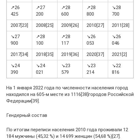
↗26
↗27
↗28
↗28
↘28
425
200
600
800
700
6
2007[23]
2008[25]
2009[26]
2010[27]
2011[28]
2
↘27
↗28
↗28
↘26
↘26
900
100
117
053
046
7
2017[34]
2018[35]
2019[36]
2020[37]
2021[2]
↘24
↘24
↘23
↘23
↘22
390
021
579
214
816
На 1 января 2022 года по численности населения город
находился на 605-м месте из 1116[38]городов Российской
Федерации[39].
Гендерный состав
По итогам переписи населения 2010 года проживали 12
184 мужчины (45,32 %) и 14 699 женщин (54,68 %)[27].