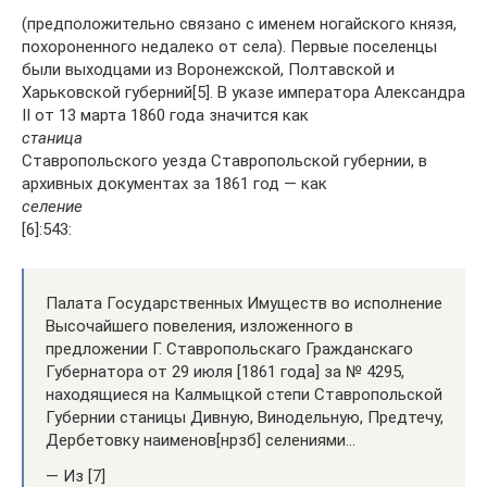
(предположительно связано с именем ногайского князя,
похороненного недалеко от села). Первые поселенцы
были выходцами из Воронежской, Полтавской и
Харьковской губерний[5]. В указе императора Александра
II от 13 марта 1860 года значится как
станица
Ставропольского уезда Ставропольской губернии, в
архивных документах за 1861 год — как
селение
[6]:543:
Палата Государственных Имуществ во исполнение
Высочайшего повеления, изложенного в
предложении Г. Ставропольскаго Гражданскаго
Губернатора от 29 июля [1861 года] за № 4295,
находящиеся на Калмыцкой степи Ставропольской
Губернии станицы Дивную, Винодельную, Предтечу,
Дербетовку наименов[нрзб] селениями…
— Из [7]