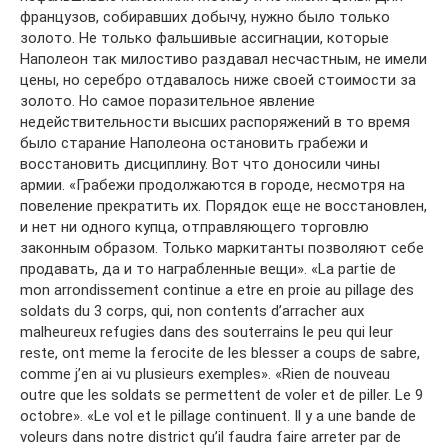
французов, собиравших добычу, нужно было только
золото. Не только фальшивые ассигнации, которые
Наполеон так милостиво раздавал несчастным, не имели
цены, но серебро отдавалось ниже своей стоимости за
золото. Но самое поразительное явление
недействительности высших распоряжений в то время
было старание Наполеона остановить грабежи и
восстановить дисциплину. Вот что доносили чины
армии. «Грабежи продолжаются в городе, несмотря на
повеление прекратить их. Порядок еще не восстановлен,
и нет ни одного купца, отправляющего торговлю
законным образом. Только маркитанты позволяют себе
продавать, да и то награбленные вещи». «La partie de
mon arrondissement continue a etre en proie au pillage des
soldats du 3 corps, qui, non contents d’arracher aux
malheureux refugies dans des souterrains le peu qui leur
reste, ont meme la ferocite de les blesser a coups de sabre,
comme j’en ai vu plusieurs exemples». «Rien de nouveau
outre que les soldats se permettent de voler et de piller. Le 9
octobre». «Le vol et le pillage continuent. Il y a une bande de
voleurs dans notre district qu’il faudra faire arreter par de