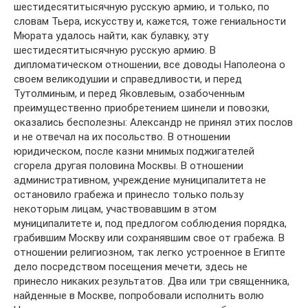
шестидесятитысячную русскую армию, и только, по
словам Тьера, искусству и, кажется, тоже гениальности
Мюрата удалось найти, как булавку, эту
шестидесятитысячную русскую армию. В
дипломатическом отношении, все доводы Наполеона о
своем великодушии и справедливости, и перед
Тутолминым, и перед Яковлевым, озабоченным
преимущественно приобретением шинели и повозки,
оказались бесполезны: Александр не принял этих послов
и не отвечал на их посольство. В отношении
юридическом, после казни мнимых поджигателей
сгорела другая половина Москвы. В отношении
административном, учреждение муниципалитета не
остановило грабежа и принесло только пользу
некоторым лицам, участвовавшим в этом
муниципалитете и, под предлогом соблюдения порядка,
грабившим Москву или сохранявшим свое от грабежа. В
отношении религиозном, так легко устроенное в Египте
дело посредством посещения мечети, здесь не
принесло никаких результатов. Два или три священника,
найденные в Москве, попробовали исполнить волю