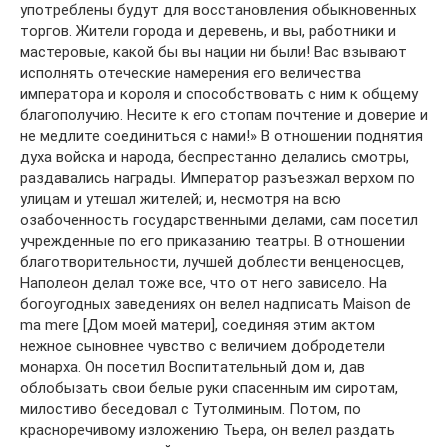
употреблены будут для восстановления обыкновенных
торгов. Жители города и деревень, и вы, работники и
мастеровые, какой бы вы нации ни были! Вас взывают
исполнять отеческие намерения его величества
императора и короля и способствовать с ним к общему
благополучию. Несите к его стопам почтение и доверие и
не медлите соединиться с нами!» В отношении поднятия
духа войска и народа, беспрестанно делались смотры,
раздавались награды. Император разъезжал верхом по
улицам и утешал жителей; и, несмотря на всю
озабоченность государственными делами, сам посетил
учрежденные по его приказанию театры. В отношении
благотворительности, лучшей доблести венценосцев,
Наполеон делал тоже все, что от него зависело. На
богоугодных заведениях он велел надписать Maison de
ma mere [Дом моей матери], соединяя этим актом
нежное сыновнее чувство с величием добродетели
монарха. Он посетил Воспитательный дом и, дав
облобызать свои белые руки спасенным им сиротам,
милостиво беседовал с Тутолминым. Потом, по
красноречивому изложению Тьера, он велел раздать