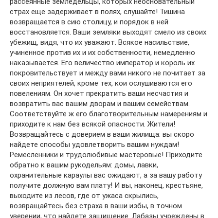
рассеянные земледельцы, которых неосновательный
страх еще задерживает в полях, слушайте! Тишина
возвращается в сию столицу, и порядок в ней
восстановляется. Ваши земляки выходят смело из своих
убежищ, видя, что их уважают. Всякое насильствие,
учиненное против их и их собственности, немедленно
наказывается. Его величество император и король их
покровительствует и между вами никого не почитает за
своих неприятелей, кроме тех, кои ослушиваются его
повелениям. Он хочет прекратить ваши несчастия и
возвратить вас вашим дворам и вашим семействам.
Соответствуйте ж его благотворительным намерениям и
приходите к нам без всякой опасности. Жители!
Возвращайтесь с доверием в ваши жилища: вы скоро
найдете способы удовлетворить вашим нуждам!
Ремесленники и трудолюбивые мастеровые! Приходите
обратно к вашим рукодельям: домы, лавки,
охранительные караулы вас ожидают, а за вашу работу
получите должную вам плату! И вы, наконец, крестьяне,
выходите из лесов, где от ужаса скрылись,
возвращайтесь без страха в ваши избы, в точном
уверении, что найдете защищение. Лабазы учреждены в