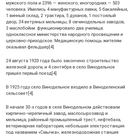
мужского пола и 2396 — женского, иногородних — 503
человека. Имелись 4 мануфактурных лавки, 5 бакалейных,
1 винный склад, 2 трактира, 5 духанов, 1 постоялый
двор, 34 ветряных мельницы, 8 овчинодельных заводов,
3 маслобойни. функционировало два училища:
одноклассное министерства народного просвещения и
церковно-приходское. Медицинскую помощь жителям
оказывал фельдшер[4].
24 августа 1920 года было закончено строительство
железной дороги, и 4 сентября в село Винодельное
пришёл первый поезд[4].
В 1925 году село Винодельное входило в Виноделенский
сельсовет[4].
В начале 30-х годов в селе Винодельном действовали
кирпично-черепичный завод, маслосырозавод и
мельница, районный промышленный трест, нефтебаза,
ветеринарная лаборатория, небольшая электростанция
под названием «Смычка», железнодорожная станция