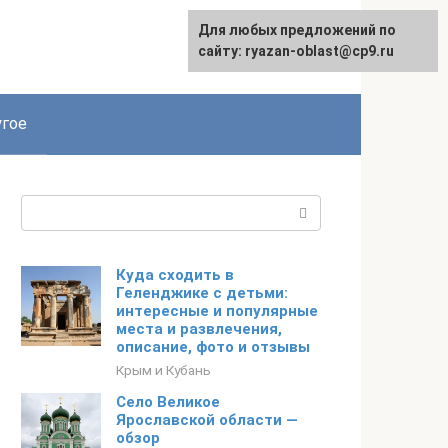
Для любых предложений по
сайту: ryazan-oblast@cp9.ru
гое
Поиск:
Куда сходить в
Геленджике с детьми:
интересные и популярные
места и развлечения,
описание, фото и отзывы
Крым и Кубань
Село Великое
Ярославской области —
обзор