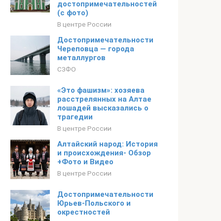
достопримечательностей
(с фото)
В центре России
Достопримечательности
Череповца — города
металлургов
СЗФО
«Это фашизм»: хозяева
расстрелянных на Алтае
лошадей высказались о
трагедии
В центре России
Алтайский народ: История
и происхождения- Обзор
+Фото и Видео
В центре России
Достопримечательности
Юрьев-Польского и
окрестностей