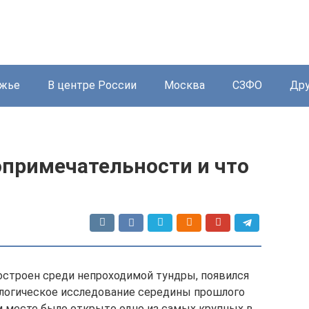
жье
В центре России
Москва
СЗФО
Дру
опримечательности и что
остроен среди непроходимой тундры, появился
ологическое исследование середины прошлого
м месте было открыто одно из самых крупных в