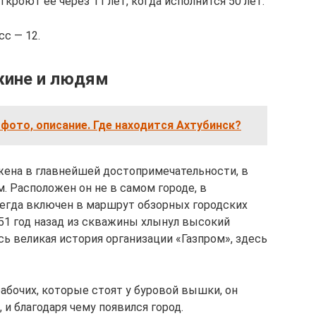
кроют ее через 11 лет, когда исполнится 50 лет.
с — 12.
жине и людям
 фото, описание. Где находится Ахтубинск?
жена в главнейшей достопримечательности, в
. Расположен он не в самом городе, в
всегда включен в маршрут обзорных городских
 51 год назад из скважины хлынул высокий
сь великая история организации «Газпром», здесь
абочих, которые стоят у буровой вышки, он
, и благодаря чему появился город.