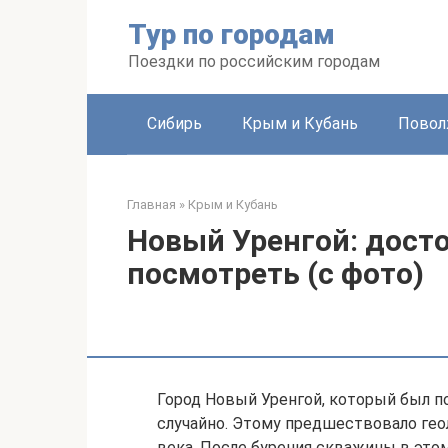
Перейти
Тур по городам
к
контенту
Поездки по российским городам
Сибирь
Крым и Кубань
Повол
Главная
»
Крым и Кубань
Новый Уренгой: дост
посмотреть (с фото)
Город Новый Уренгой, который был п
случайно. Этому предшествовало ге
века. После бурения скважины в это