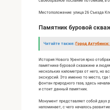
своеобразное послание потомкам, а от
Местоположение: улица 26 Съезда Кпс
Памятник буровой сква
Читайте также:
Город Ахтубинск:
История Нового Уренгоя ярко отобра
памятнике буровой скважине и людям
нескольких километрах от него, но 
экскурсий. Это именно то место, где
фонтан природного газа, здесь начала
и стоит данный памятник.
Монумент представляет собой двух р
напоминает, с чего началось развитие