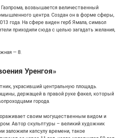
 Газпрома, возвышается величественный
омышленного центра. Создан он в форме сферы,
013 года. На сфере виден герб Ямала, символ
тели приходили сюда с целью загадать желания,
жная — 8.
оения Уренгоя»
ятник, украсивший центральную площадь.
нщины, держащей в правой руке факел, который
вопроходцами города.
авораживает своим могущественным видом и
ом. Автор скульптуры – великий художник
ии заложили капсулу времени, такое