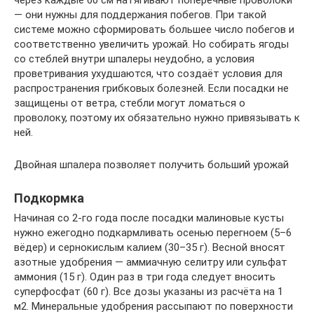
через каждые 60 см натягивают поперечные проволоки
— они нужны для поддержания побегов. При такой
системе можно сформировать большее число побегов и
соответственно увеличить урожай. Но собирать ягоды
со стеблей внутри шпалеры неудобно, а условия
проветривания ухудшаются, что создаёт условия для
распространения грибковых болезней. Если посадки не
защищены от ветра, стебли могут ломаться о
проволоку, поэтому их обязательно нужно привязывать к
ней.
Двойная шпалера позволяет получить больший урожай
Подкормка
Начиная со 2-го года после посадки малиновые кусты
нужно ежегодно подкармливать осенью перегноем (5–6
вёдер) и сернокислым калием (30–35 г). Весной вносят
азотные удобрения — аммиачную селитру или сульфат
аммония (15 г). Один раз в три года следует вносить
суперфосфат (60 г). Все дозы указаны из расчёта на 1
м2. Минеральные удобрения рассыпают по поверхности