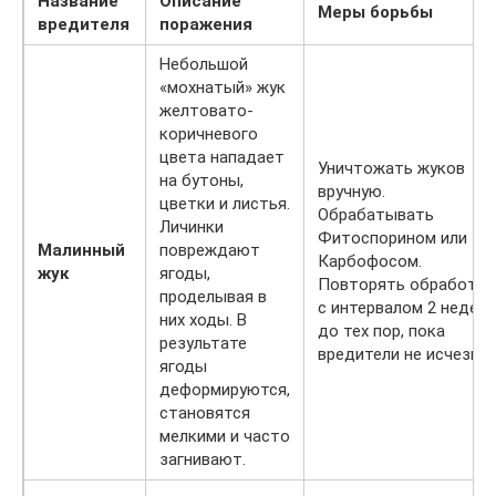
Название
Описание
Меры борьбы
в
редител
я
поражения
Небольшой
«мохнатый» жук
желтовато-
коричневого
цвета нападает
Уничтожать жуков
на бутоны,
вручную.
цветки и листья.
Обрабатывать
Личинки
Фитоспорином или
Малинный
повреждают
Карбофосом.
жук
ягоды,
Повторять обработки
проделывая в
с интервалом 2 недели
них ходы. В
до тех пор, пока
результате
вредители не исчезнут
ягоды
деформируются,
становятся
мелкими и часто
загнивают.