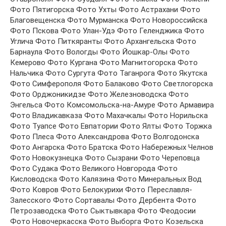
Фото Пятигорска Фото Ухты Фото Астрахани Фото
Благовещенска Фото Мурманска Фото Новороссийска
Фото Пскова Фото Улан-Удэ Фото Геленджика Фото
Углича Фото Питкяранты Фото Архангельска Фото
Барнаула Фото Вологды Фото Йошкар-Олы Фото
Кемерово Фото Кургана Фото Магнитогорска Фото
Нальчика Фото Сургута Фото Таганрога Фото Якутска
Фото Симферополя Фото Балаково Фото Светлогорска
Фото Орджоникидзе Фото Железноводска Фото
Энгельса Фото Комсомольска-на-Амуре Фото Армавира
Фото Владикавказа Фото Махачкалы Фото Норильска
Фото Туапсе Фото Евпатории Фото Ялты Фото Торжка
Фото Плеса Фото Александрова Фото Волгодонска
Фото Ангарска Фото Братска Фото Набережных Челнов
Фото Новокузнецка Фото Сызрани Фото Череповца
Фото Судака Фото Великого Новгорода Фото
Кисловодска Фото Калязина Фото Минеральных Вод
Фото Ковров Фото Белокурихи Фото Переславля-
Залесского Фото Сортавалы Фото Дербента Фото
Петрозаводска Фото Сыктывкара Фото Феодосии
Фото Новочеркасска Фото Выборга Фото Козельска