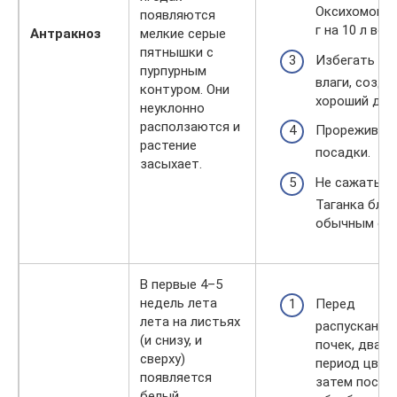
Оксихомом (
появляются
г на 10 л вод
Антракноз
мелкие серые
пятнышки с
Избегать за
пурпурным
влаги, созда
контуром. Они
хороший дре
неуклонно
расползаются и
Прореживат
растение
посадки.
засыхает.
Не сажать м
Таганка близ
обычным сор
В первые 4–5
недель лета
Перед
лета на листьях
распускание
(и снизу, и
почек, дваж
сверху)
период цвете
появляется
затем после 
белый