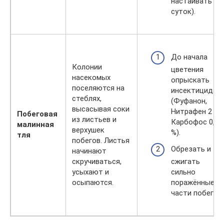
настаивать 4
суток).
До начала
Колонии
цветения
насекомых
опрыскать
поселяются на
инсектицидам
стеблях,
(Фуфанон,
высасывая соки
Нитрафен 2 %,
Побеговая
из листьев и
Карбофос 0,2
малинная
верхушек
%).
тля
побегов. Листья
Обрезать и
начинают
скручиваться,
сжигать
усыхают и
сильно
осыпаются.
поражённые
части побегов.