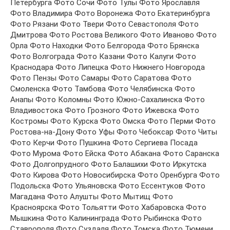
Петербурга Фото Сочи Фото Тулы Фото Ярославля
Фото Владимира Фото Воронежа Фото Екатеринбурга
Фото Рязани Фото Твери Фото Севастополя Фото
Дмитрова Фото Ростова Великого Фото Иваново Фото
Орла Фото Находки Фото Белгорода Фото Брянска
Фото Волгограда Фото Казани Фото Калуги Фото
Краснодара Фото Липецка Фото Нижнего Новгорода
Фото Пензы Фото Самары Фото Саратова Фото
Смоленска Фото Тамбова Фото Челябинска Фото
Анапы Фото Коломны Фото Южно-Сахалинска Фото
Владивостока Фото Грозного Фото Ижевска Фото
Костромы Фото Курска Фото Омска Фото Перми Фото
Ростова-на-Дону Фото Уфы Фото Чебоксар Фото Читы
Фото Керчи Фото Пушкина Фото Сергиева Посада
Фото Мурома Фото Ейска Фото Абакана Фото Саранска
Фото Долгопрудного Фото Балашихи Фото Иркутска
Фото Кирова Фото Новосибирска Фото Оренбурга Фото
Подольска Фото Ульяновска Фото Ессентуков Фото
Магадана Фото Алушты Фото Мытищ Фото
Красноярска Фото Тольятти Фото Хабаровска Фото
Мышкина Фото Калининграда Фото Рыбинска Фото
Ставрополя Фото Суздаля Фото Томска Фото Тюмени