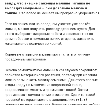
ввиду, что внешне саженцы малины Таганка не
выглядят мощными — они довольно мелкие и
тонкие.
Это вовсе не мешает им прекрасно укореняться.
Если на вашем или на соседнем участке уже растёт
малина, можно получить рассаду делением куста. Для
этого выбирают здоровые побеги и извлекают их во
время обрезки с помощью вилки, стараясь захватить
максимальное количество корней.
Корневые отпрыски малины могут стать отличным
посадочным материалом
Семена ремонтантной малины в 2/3 случаев сохраняют
свойства материнского растения, поэтому при желании
можно размножать малину семенами. Для этого спелые
ягоды кладут в мешочек из капроновой ткани,
раздавливают мякоть и промывают водой. Затем
просушивают семена прямо в мешочке. Хранить такой
посевной материал можно в холодильнике (+1…+3
градуса) до нескольких лет. Высевают семена на глубину