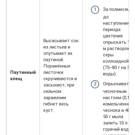
За полмесяца
до
наступления
периода
цветения
Высасывает сок
опрыскать 1 %
из листьев и
м раствором
опутывает их
серы
паутиной.
коллоидной
Поражённые
(75–80 г на 5 л
Паутинный
листочки
воды).
клещ
скручиваются и
Опрыскивать
засыхают, при
сильном
чесночным
заражении
настоем (0,1 кг
гибнет весь
измельчённого
куст.
чеснока и 40–
50 г мыла
залить 10 л
горячей воды,