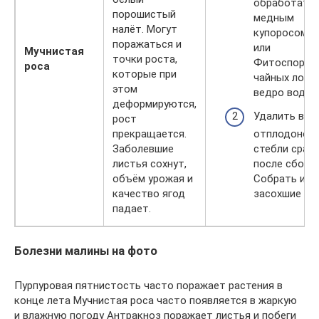
обработать
порошистый
медным
налёт. Могут
купоросом (1
поражаться и
или
Мучнистая
точки роста,
Фитоспорино
роса
которые при
чайных ложк
этом
ведро воды).
деформируются,
Удалить все
рост
прекращается.
отплодонос
Заболевшие
стебли сразу
листья сохнут,
после сбора 
объём урожая и
Собрать и с
качество ягод
засохшие ли
падает.
Болезни малины на фото
Пурпуровая пятнистость часто поражает растения в
конце лета Мучнистая роса часто появляется в жаркую
и влажную погоду Антракноз поражает листья и побеги