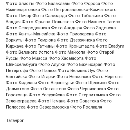
Фото Элисты Фото Балаклавы Фото Фороса Фото
Нижневартовска Фото Петропавловска-Камчатского
Фото Печор Фото Салехарда Фото Тобольска Фото
Валдая Фото Юрьева-Польского Фото Нижнего Тагила
Фото Северодвинска Фото Анадыря Фото Задонска
Фото Ханты-Мансийска Фото Приозерска Фото
Воркуты Фото Темрюка Фото Дзержинска Фото
Киржача Фото Гатчины Фото Кронштадта Фото Елабуги
Фото Великого Устюга Фото Майкопа Фото Старой
Руссы Фото Миасса Фото Хасавюрта Фото
Шлиссельбурга Фото Алупки Фото Бахчисарая Фото
Петергофа Фото Палеха Фото Великих Лук Фото
Балтийска Фото Игарки Фото Невьянска Фото Нерехты
Фото Кидекши Фото Верхотурье Фото Щёлкино Фото
Далматово Фото Осташкова Фото Черняховска Фото
Гороховца Фото Уссурийска Фото Стерлитамака Фото
Зеленоградска Фото Немана Фото Советска Фото
Полесска Фото Североморска Фото Рославля
Таганрог