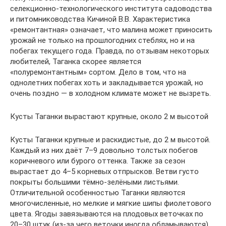
селекционно-технологического института садоводства
и питомниководства Кичиной В.В. Характеристика
«ремонтантная» означает, что малина может приносить
урожай не только на прошлогодних стеблях, но и на
побегах текущего года. Правда, по отзывам некоторых
любителей, Таганка скорее является
«полуремонтантным» сортом. Дело в том, что на
однолетних побегах хоть и закладывается урожай, но
очень поздно — в холодном климате может не вызреть.
Кусты Таганки вырастают крупные, около 2 м высотой
Кусты Таганки крупные и раскидистые, до 2 м высотой.
Каждый из них даёт 7–9 довольно толстых побегов
коричневого или бурого оттенка. Также за сезон
вырастает до 4–5 корневых отпрысков. Ветви густо
покрыты большими тёмно-зелёными листьями.
Отличительной особенностью Таганки являются
многочисленные, но мелкие и мягкие шипы фиолетового
цвета. Ягоды завязываются на плодовых веточках по
20–30 штук (из-за чего веточки иногда обламываются).