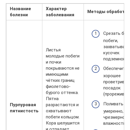
Название
Характер
Методы обработки
болезни
заболевания
Срезать бол
побеги,
захватывая
Листья
кусочек
молодые побеги
подземной ч
и почки
покрываются не
Обеспечить
имеющими
хорошее
чётких границ
проветриван
фиолетово-
посадок
бурого оттенка.
(прореживать
Пятна
Поливать
Пурпуровая
разрастаются и
пятнистость
охватывают
умеренно, из
побеги кольцом.
чрезмерной
Кора шелушится
влажности п
и отпадает.