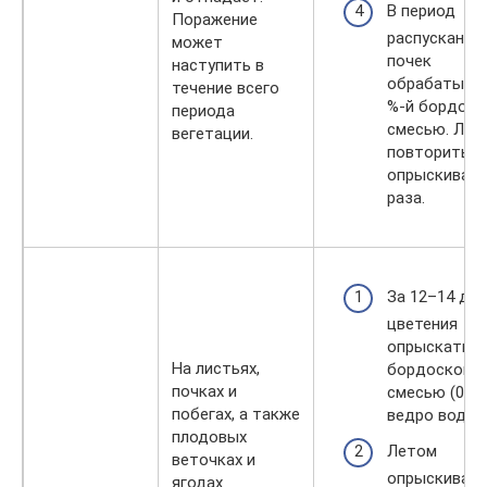
В период
Поражение
распускания
может
почек
наступить в
обрабатыват
течение всего
%-й бордоск
периода
смесью. Лет
вегетации.
повторить
опрыскивани
раза.
За 12–14 дн
цветения
опрыскать
На листьях,
бордоской
почках и
смесью (0,3 
побегах, а также
ведро воды).
плодовых
Летом
веточках и
опрыскиват
ягодах