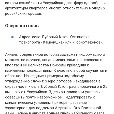
исторической части Уссурийска даст фору однообразию
архитектуры кварталов многих, относительно молодых
российских городов.
Озеро лотосов
Адрес: село Дубовый Ключ. Остановка
транспорта «Каменушка» или «Горнотаежное».
Анналы современной истории содержат информацию о
множестве случаев, когда вмешательство человека в
ипостаси ее Величества Природы приводили к
плачевным последствиям. К счастью, порой случается и
обратное. Наглядным примером подобному
утверждению служит озеро лотосов, находящееся в
окрестностях села Дубовый Ключ, расположенного в 25
км к югу от Уссурийска. Здесь энтузиастам удалось
совершить почти невозможное – адаптировать к
климатическим условиям Приморья растение,
характерное для водоемов Африки и Юго-Восточной
Азии. Теперь в августе водная гладь небольшого озера