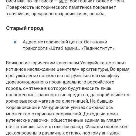
биси или, по-китайски – 赑屃, составляет более 6 тонн.
Поверхность исторического памятника покрывает
тончайшая, прекрасно сохранившаяся, резьба.
Старый город
Адрес: исторический центр. Остановки
транспорта «Штаб армии», «Пединститут».
Вояж по историческим кварталам Уссурийска доставит
истинное наслаждение ценителям архитектуры. Во время
прогулки легко полностью погрузиться в атмосферу
дореволюционного провинциального российского
города, смятение в которую будут вносить лишь
современные транспортные средства, да порой слишком
яркие вывески магазинов с латиницей. На бывших
Корсаковской и Мичуринской улицах сохранилось
множество старинных сооружений. Доходные дома,
купеческие лавочки, общественные здания выглядят
почти так же, как и столетие назад. Фасады особняков
декорированы в различных стилях, поэтому антураж