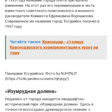
В 1935 году название города опять притерпело
изменение. На этот раз его переименовали в честь
известного советского политического и военного
руководителя Климента Ефремовича Ворошилова.
Современное же название город Уссурийск получил в
1957 году.
Читайте также:
Краснодар - столица
Краснодарского краяпрезентация к уроку на
тему
Панорама Уссурийска. Фото by NJHYNJY
(https://fotki.yandex.ru/users/njhynjy/)
«Изумрудная долина»
Недалеко от города находится ландшафтно-
исторический парк «Изумрудная долина». Здесь в
точности воссоздано древнерусское селение: с