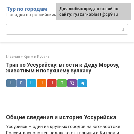
Перейти
Тур по городам
Для любых предложений по
к
Поездки по российским городам
сайту: ryazan-oblast@cp9.ru
контенту
Поиск:
Главная
»
Крым и Кубань
Трип по Уссурийску: в гости к Деду Морозу,
животным и потухшему вулкану
Общие сведения и история Уссурийска
Уссурийск – один из крупных городов на юго-востоке
России, расположен недалеко от границы с Китаем и