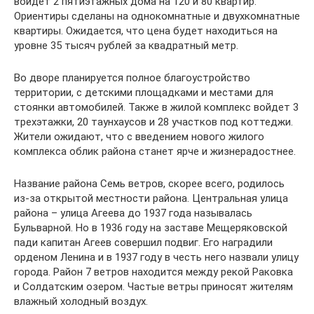
войдет 2 пятиэтажных дома на 120 и 80 квартир.
Ориентиры сделаны на однокомнатные и двухкомнатные
квартиры. Ожидается, что цена будет находиться на
уровне 35 тысяч рублей за квадратный метр.
Во дворе планируется полное благоустройство
территории, с детскими площадками и местами для
стоянки автомобилей. Также в жилой комплекс войдет 3
трехэтажки, 20 таунхаусов и 28 участков под коттеджи.
Жители ожидают, что с введением нового жилого
комплекса облик района станет ярче и жизнерадостнее.
Название района Семь ветров, скорее всего, родилось
из-за открытой местности района. Центральная улица
района – улица Агеева до 1937 года называлась
Бульварной. Но в 1936 году на заставе Мещеряковской
пади капитан Агеев совершил подвиг. Его наградили
орденом Ленина и в 1937 году в честь него назвали улицу
города. Район 7 ветров находится между рекой Раковка
и Солдатским озером. Частые ветры приносят жителям
влажный холодный воздух.