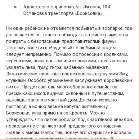
Адрес: село Борисовка, ул. Луговая, 104.
Остановка транспорта «Борисовка».
Ни один ребенок не откажется побывать в зоопарке, где
разрешается не только наблюдать за животными, но и
поиграть с безопасными представителями фауны.
Поэтому посетить «Чудесный» с любимым чадом
следует непременно. Помимо фотосессии с кроликами,
черепахами, пони, енотом или козочками, здесь можно
увидеть льва, пуму, тигра, забавных медвежат.
Экзотические животные представлены страусами Эму,
игуанами. Особого упоминания заслуживает королевский
питон. Представитель многообразного семейства
пресмыкающихся, видимо, склонный к путешествиям,
однажды заполз в частный дом. Днем он успешно
прятался, а ночью весьма напугал жительницу
Борисовки, упав прямо на ее кровать. Можно
утверждать, что питон родился под счастливой звездой,
поскольку не стал жертвой предвзятого отношения
людей к змеям. Напротив, ползучего «туриста» изловили
и поместили в террариум «Чудесного» на полный