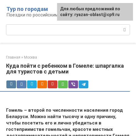
Перейти
Тур по городам
Для любых предложений по
к
Поездки по российским городам
сайту: ryazan-oblast@cp9.ru
контенту
Поиск:
Главная
»
Москва
Куда пойти с ребенком в Гомеле: шпаргалка
для туристов с детьми
Гомель – второй по численности населения город
Беларуси. Можно найти тысячу и одну причину,
чтобы посетить его и лично убедиться в
гостеприимстве гомельчан, красоте местных
достопримечательностей и неповторимости Гомеля