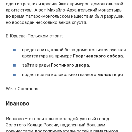
один из редких и красивейших примеров домонгольской
архитектуры. А вот Михайло-Архангельский монастырь
во время татаро-монгольском нашествия был разрушен,
но воссоздан несколько веков спустя.
В Юрьеве-Польском стоит:
представить, какой была домонгольская русская
архитектура на примере
Георгиевского собора
,
зайти в ряды
Гостиного двора
,
подняться на колокольню главного
монастыря
.
Wiki / Commons
Иваново
Иваново – относительно молодой, уютный город
Золотого Кольца России, наделенный большим
количеством достопримечательностей и памятников