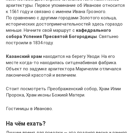
архитектуры. Первое упоминание об Иванове относится
к 1561 году и связано с именем Ивана Грозного.
По сравнению с другими городами Золотого кольца,
исторических достопримечательностей здесь гораздо
меньше. Начните свой маршрут с
кафедрального
собора Успения Пресвятой Богородицы
. Святыню
построили в 1834 году.
Казанский храм
находится на берегу Уводи. На его
месте когда-то находилась ситценабивная фабрика.
Объект по задумке архитектора Маричелли отличался
лаконичной красотой и величием.
Стоит посмотреть Преображенский собор, Храм Илии
Пророка, Храм иконы Божией Матери.
Гостиницы в Иваново.
На чём ехать?
Лучшее время для поездки — это поздняя весна и ранняя