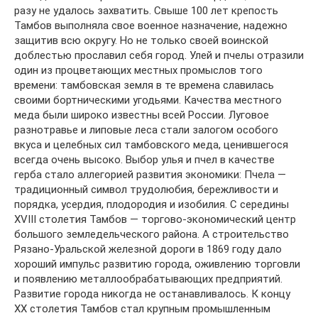
разу не удалось захватить. Свыше 100 лет крепость
Тамбов выполняла свое военное назначение, надежно
защитив всю округу. Но не только своей воинской
доблестью прославил себя город. Улей и пчелы отразили
один из процветающих местных промыслов того
времени: тамбовская земля в те времена славилась
своими бортническими угодьями. Качества местного
меда были широко известны всей России. Луговое
разнотравье и липовые леса стали залогом особого
вкуса и целебных сил тамбовского меда, ценившегося
всегда очень высоко. Выбор улья и пчел в качестве
герба стало аллегорией развития экономики: Пчела —
традиционный символ трудолюбия, бережливости и
порядка, усердия, плодородия и изобилия. С середины
XVIII столетия Тамбов — торгово-экономический центр
большого земледельческого района. А строительство
Рязано-Уральской железной дороги в 1869 году дало
хороший импульс развитию города, оживлению торговли
и появлению металлообрабатывающих предприятий.
Развитие города никогда не останавливалось. К концу
XX столетия Тамбов стал крупным промышленным