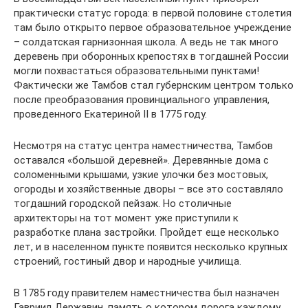
практически статус города: в первой половине столетия
там было открыто первое образовательное учреждение
– солдатская гарнизонная школа. А ведь не так много
деревень при оборонных крепостях в тогдашней России
могли похвастаться образовательными пунктами!
Фактически же Тамбов стал губернским центром только
после преобразования провинциального управления,
проведенного Екатериной II в 1775 году.
Несмотря на статус центра наместничества, Тамбов
оставался «большой деревней». Деревянные дома с
соломенными крышами, узкие улочки без мостовых,
огороды и хозяйственные дворы – все это составляло
тогдашний городской пейзаж. Но столичные
архитекторы на тот момент уже приступили к
разработке плана застройки. Пройдет еще несколько
лет, и в населенном пункте появится несколько крупных
строений, гостиный двор и народные училища.
В 1785 году правителем наместничества был назначен
Гавриил Державин, память о котором дорога каждому