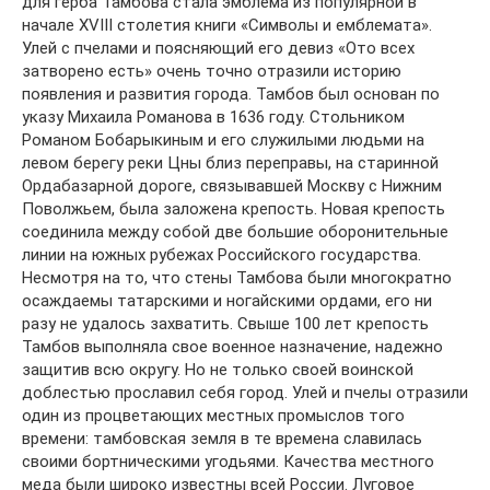
для герба Тамбова стала эмблема из популярной в
начале XVIII столетия книги «Символы и емблемата».
Улей с пчелами и поясняющий его девиз «Ото всех
затворено есть» очень точно отразили историю
появления и развития города. Тамбов был основан по
указу Михаила Романова в 1636 году. Стольником
Романом Бобарыкиным и его служилыми людьми на
левом берегу реки Цны близ переправы, на старинной
Ордабазарной дороге, связывавшей Москву с Нижним
Поволжьем, была заложена крепость. Новая крепость
соединила между собой две большие оборонительные
линии на южных рубежах Российского государства.
Несмотря на то, что стены Тамбова были многократно
осаждаемы татарскими и ногайскими ордами, его ни
разу не удалось захватить. Свыше 100 лет крепость
Тамбов выполняла свое военное назначение, надежно
защитив всю округу. Но не только своей воинской
доблестью прославил себя город. Улей и пчелы отразили
один из процветающих местных промыслов того
времени: тамбовская земля в те времена славилась
своими бортническими угодьями. Качества местного
меда были широко известны всей России. Луговое