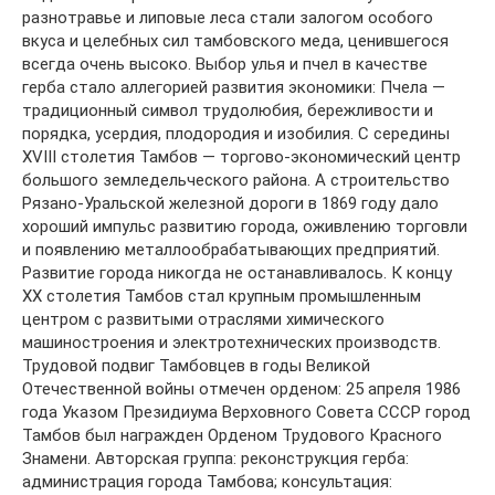
разнотравье и липовые леса стали залогом особого
вкуса и целебных сил тамбовского меда, ценившегося
всегда очень высоко. Выбор улья и пчел в качестве
герба стало аллегорией развития экономики: Пчела —
традиционный символ трудолюбия, бережливости и
порядка, усердия, плодородия и изобилия. С середины
XVIII столетия Тамбов — торгово-экономический центр
большого земледельческого района. А строительство
Рязано-Уральской железной дороги в 1869 году дало
хороший импульс развитию города, оживлению торговли
и появлению металлообрабатывающих предприятий.
Развитие города никогда не останавливалось. К концу
XX столетия Тамбов стал крупным промышленным
центром с развитыми отраслями химического
машиностроения и электротехнических производств.
Трудовой подвиг Тамбовцев в годы Великой
Отечественной войны отмечен орденом: 25 апреля 1986
года Указом Президиума Верховного Совета СССР город
Тамбов был награжден Орденом Трудового Красного
Знамени. Авторская группа: реконструкция герба:
администрация города Тамбова; консультация: