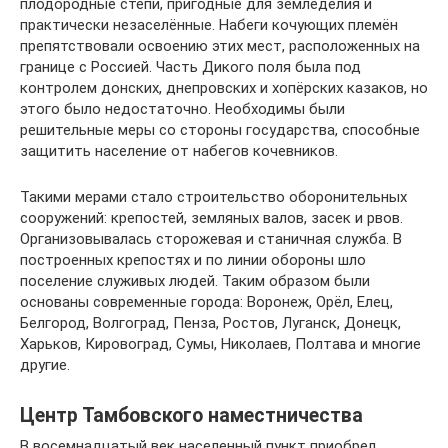
плодородные степи, пригодные для земледелия и
практически незаселённые. Набеги кочующих племён
препятствовали освоению этих мест, расположенных на
границе с Россией. Часть Дикого поля была под
контролем донских, днепровских и хопёрских казаков, но
этого было недостаточно. Необходимы были
решительные меры со стороны государства, способные
защитить население от набегов кочевников.
Такими мерами стало строительство оборонительных
сооружений: крепостей, земляных валов, засек и рвов.
Организовывалась сторожевая и станичная служба. В
построенных крепостях и по линии обороны шло
поселение служивых людей. Таким образом были
основаны современные города: Воронеж, Орёл, Елец,
Белгород, Волгоград, Пенза, Ростов, Луганск, Донецк,
Харьков, Кировоград, Сумы, Николаев, Полтава и многие
другие.
Центр Тамбовского наместничества
В восемнадцатый век населенный пункт приобрел