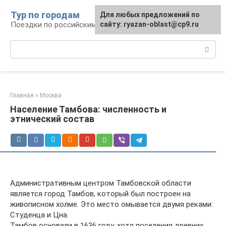
Перейти
Тур по городам
Для любых предложений по
к
Поездки по российским городам
сайту: ryazan-oblast@cp9.ru
контенту
Поиск:
Главная
»
Москва
Население Тамбова: численность и
этнический состав
Административным центром Тамбовской области
является город Тамбов, который был построен на
живописном холме. Это место омывается двумя реками:
Студенца и Цна.
Тамбов основали в 1636 году, хотя поселения древних