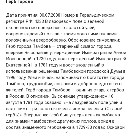
Герб города
Дата принятия: 30.07.2008 Номер в Геральдическом
регистре РФ: 4233 В лазоревом поле с зеленой
оконечностью поверх всего золотой улей,
сопровождаемый во главе тремя золотыми пчёлами,
положенными веерообразно. Обоснование символики:
Герб города Тамбова — старинный символ города,
впервые Высочайше утверждённый Императрицей Анной
Иоанновной в 1730 году, подтверждённый Императрицей
Екатериной II в 1781 году и восстановленный в
использовании решением Тамбовской городской Думы в
1996 году. Улей и пчелы напоминают о богатстве города
Тамбова, трудолюбии, согласии и добрососедстве его
жителей. Герб города Тамбова — один из старых гербов
в России. В описании, Высочайше утвержденном 16
августа 1781 года сказано: «На лазуревомъ поле улей и
надъ нимъ три золотыя пчелы, земля зеленая. (Старый
гербъ)». Впервые же герб был утвержден как эмблема
для знамен тамбовских драгунских полков, войдя в
состав знаменного гербовника в 1729-30 годах. Основой