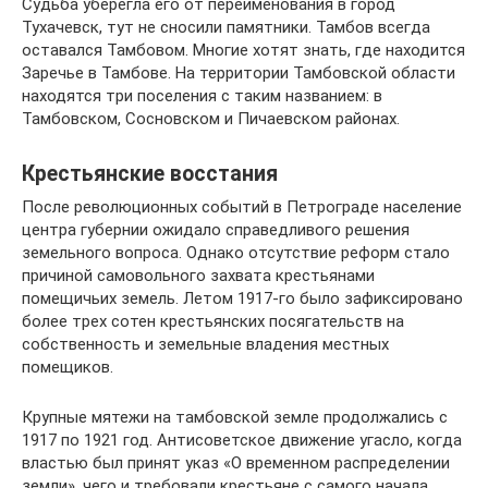
Судьба уберегла его от переименования в город
Тухачевск, тут не сносили памятники. Тамбов всегда
оставался Тамбовом. Многие хотят знать, где находится
Заречье в Тамбове. На территории Тамбовской области
находятся три поселения с таким названием: в
Тамбовском, Сосновском и Пичаевском районах.
Крестьянские восстания
После революционных событий в Петрограде население
центра губернии ожидало справедливого решения
земельного вопроса. Однако отсутствие реформ стало
причиной самовольного захвата крестьянами
помещичьих земель. Летом 1917-го было зафиксировано
более трех сотен крестьянских посягательств на
собственность и земельные владения местных
помещиков.
Крупные мятежи на тамбовской земле продолжались с
1917 по 1921 год. Антисоветское движение угасло, когда
властью был принят указ «О временном распределении
земли», чего и требовали крестьяне с самого начала.