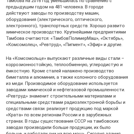
Тамбова на 2016 год уменьшилась по сравнению с
предыдущим годом на 481 человека. В городе
действуют заводы по производству машин,
оборудования (электрического, оптического,
электронного), транспортных средств. Хорошо развито
химическое производство. Крупнейшими предприятиями
Тамбова считаются: «ТамбовПолимерМаш», «Октябрь»,
«Комсомолец», «Ревтруд», «Пигмент», «Эфир» и другие.
На «Комсомольце» выпускают различные виды стали –
коррозионностойкую, теплообменную, углеродистую и
ёмкостную. Кроме сталей налажено производство
биметалла и алюминия, а также колонного оборудования
из меди. Производимое оборудование используется
заводами химической и нефтегазовой промышленности.
«Ревтруд» знаменит строительными материалами и
специальными средствами радиоэлектронной борьбы и
средствами связи. реализует продукцию под маркой
«Крата» по всем регионам России и в зарубежных
странах. В годы существования СССР на тамбовских
заводах производили больше продукции, их было
больше, и работали они на всю мощь. Сегодня здания