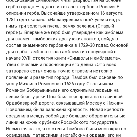
Обоснование символики: Флаг разработан на основе
герба города — одного из старых гербов в России. В
описании герба, Высочайше утвержденном 16 августа
1781 года сказано: «На лазуревомъ пол? улей и надъ
нимъ три золотыя пчелы, земля зеленая. (Старый
гербъ)». Впервые же герб был утвержден как эмблема
для знамен тамбовских драгунских полков, войдя в
состав знаменного гербовника в 1729-30 годах. Основой
для герба Тамбова стала эмблема из популярной в
начале XVIII столетия книги «Символы и емблемата».
Улей с пчелами и поясняющий его девиз «Ото всех
затворено есть» очень точно отразили историю
появления и развития города. Тамбов был основан по
указу Михаила Романова в 1636 году. Стольником
Романом Бобарыкиным и его служилыми людьми на
левом берегу реки Цны близ переправы, на старинной
Ордабазарной дороге, связывавшей Москву с Нижним
Поволжьем, была заложена крепость. Новая крепость
соединила между собой две большие оборонительные
линии на южных рубежах Российского государства.
Несмотря на то, что стены Тамбова были многократно
осаждаемы татарскими и ногайскими ордами, его ни