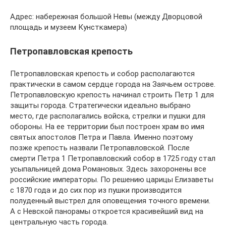
Адрес: набережная большой Невы (между Дворцовой
площадь и музеем Кунсткамера)
Петропавловская крепость
Петропавловская крепость и собор располагаются
практически в самом сердце города на Заячьем острове.
Петропавловскую крепость начинал строить Петр 1 для
защиты города. Стратегически идеально выбрано
место, где располагались войска, стрелки и пушки для
обороны. На ее территории был построен храм во имя
святых апостолов Петра и Павла. Именно поэтому
позже крепость назвали Петропавловской. После
смерти Петра 1 Петропавловский собор в 1725 году стал
усыпальницей дома Романовых. Здесь захоронены все
российские императоры. По решению царицы Елизаветы
с 1870 года и до сих пор из пушки производится
полуденный выстрел для оповещения точного времени.
А с Невской панорамы откроется красивейший вид на
центральную часть города.