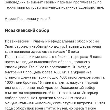
Заповедник знаменит своими парками, прогуливаясь по
территории которых получаешь истинное удовольствие.
Адрес: Разводная улица, 2
Исаакиевский собор
Исаакиевский – главный кафедральный собор России.
Храм строился необычайно долго. Первый деревянный
храм появился здесь еще в начале 18 века.
Перестраивали и меняли его облик четыре раза. В наше
время мы видим выдающийся образец позднего
классицизма. Его высота составляет 101 метр, а
внутренняя площадь более 4000 м². На украшение
главного храма империи пошло 4000 килограммов золота,
1000 тонн бронзы, 16 тонн малахита, лазурит, черный
сланец, разноцветный мрамор. Исаакиевский собор
считается сокровищницей цветного камня. Интерьер
собора заполняют десятки мозаичных картин,
монументальная живопись, скульптуры и витражи. С 1928
года собору присвоен статус музея, но здесь также