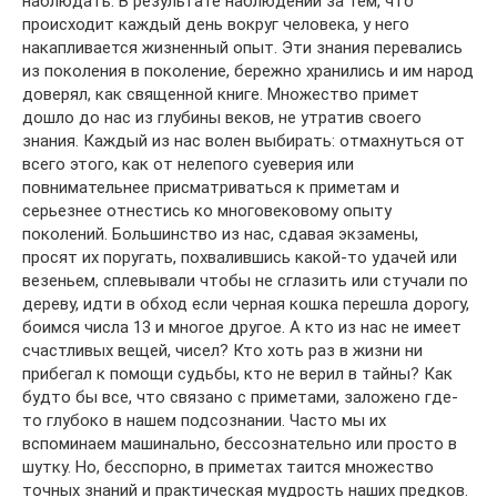
наблюдать. В результате наблюдений за тем, что
происходит каждый день вокруг человека, у него
накапливается жизненный опыт. Эти знания перевались
из поколения в поколение, бережно хранились и им народ
доверял, как священной книге. Множество примет
дошло до нас из глубины веков, не утратив своего
знания. Каждый из нас волен выбирать: отмахнуться от
всего этого, как от нелепого суеверия или
повнимательнее присматриваться к приметам и
серьезнее отнестись ко многовековому опыту
поколений. Большинство из нас, сдавая экзамены,
просят их поругать, похвалившись какой-то удачей или
везеньем, сплевывали чтобы не сглазить или стучали по
дереву, идти в обход если черная кошка перешла дорогу,
боимся числа 13 и многое другое. А кто из нас не имеет
счастливых вещей, чисел? Кто хоть раз в жизни ни
прибегал к помощи судьбы, кто не верил в тайны? Как
будто бы все, что связано с приметами, заложено где-
то глубоко в нашем подсознании. Часто мы их
вспоминаем машинально, бессознательно или просто в
шутку. Но, бесспорно, в приметах таится множество
точных знаний и практическая мудрость наших предков.