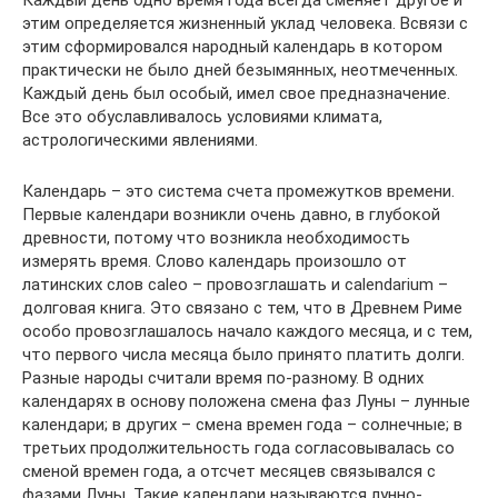
Каждый день одно время года всегда сменяет другое и
этим определяется жизненный уклад человека. Всвязи с
этим сформировался народный календарь в котором
практически не было дней безымянных, неотмеченных.
Каждый день был особый, имел свое предназначение.
Все это обуславливалось условиями климата,
астрологическими явлениями.
Календарь – это система счета промежутков времени.
Первые календари возникли очень давно, в глубокой
древности, потому что возникла необходимость
измерять время. Слово календарь произошло от
латинских слов caleo – провозглашать и calendarium –
долговая книга. Это связано с тем, что в Древнем Риме
особо провозглашалось начало каждого месяца, и с тем,
что первого числа месяца было принято платить долги.
Разные народы считали время по-разному. В одних
календарях в основу положена смена фаз Луны – лунные
календари; в других – смена времен года – солнечные; в
третьих продолжительность года согласовывалась со
сменой времен года, а отсчет месяцев связывался с
фазами Луны. Такие календари называются лунно-