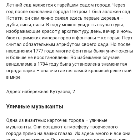
Летний сад является старейшим садом города. Через
год после основания города Петром 1 был заложен сад.
Кстати, он сам лично сажал здесь первые деревья –
дубы, липы, вязы. В саду можно увидеть скульптуры,
изображающие красоту, архитектуру, день, вечер и ночь,
бюсты римских императоров и фонтаны – которые Перт
считал обязательным атрибутом своего сада. Но после
наводнения 1777 года многие фонтаны были уничтожены
и больше не восстановлены. Во избежание случаев
вандализма в 1784 году была установлена знаменитая
ограда парка – она считается самой красивой решеткой
в мире.
Адрес: набережная Кутузова, 2
Уличные музыканты
Одна из визитных карточек города – уличные
музыканты. Они создают атмосферу творческого
города прямо на ваших глазах. Их здесь много и все они
очень талантливые. Вы можете просто послушать или