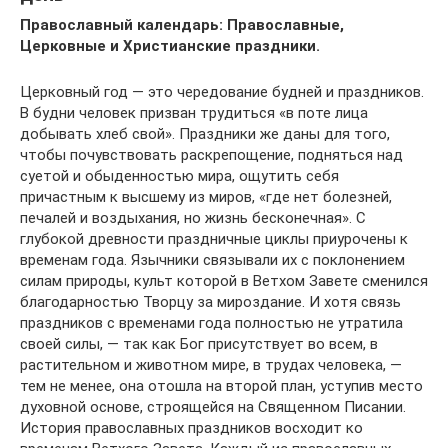
Православный календарь: Православные,
Церковные и Христианские праздники.
Церковный год — это чередование будней и праздников.
В будни человек призван трудиться «в поте лица
добывать хлеб свой». Праздники же даны для того,
чтобы почувствовать раскрепощение, подняться над
суетой и обыденностью мира, ощутить себя
причастным к высшему из миров, «где нет болезней,
печалей и воздыхания, но жизнь бесконечная». С
глубокой древности праздничные циклы приурочены к
временам года. Язычники связывали их с поклонением
силам природы, культ которой в Ветхом Завете сменился
благодарностью Творцу за мироздание. И хотя связь
праздников с временами года полностью не утратила
своей силы, — так как Бог присутствует во всем, в
растительном и животном мире, в трудах человека, —
тем не менее, она отошла на второй план, уступив место
духовной основе, строящейся на Священном Писании.
История православных праздников восходит ко