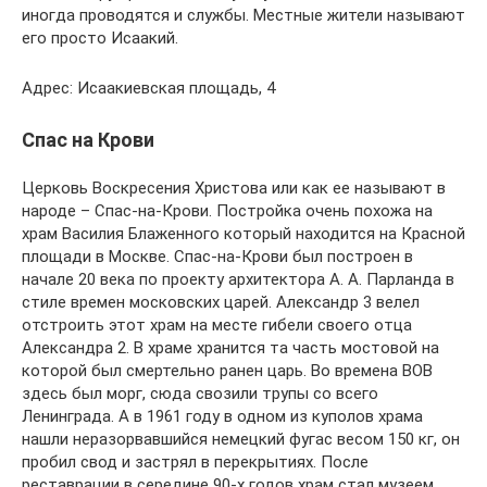
иногда проводятся и службы. Местные жители называют
его просто Исаакий.
Адрес: Исаакиевская площадь, 4
Спас на Крови
Церковь Воскресения Христова или как ее называют в
народе – Спас-на-Крови. Постройка очень похожа на
храм Василия Блаженного который находится на Красной
площади в Москве. Спас-на-Крови был построен в
начале 20 века по проекту архитектора А. А. Парланда в
стиле времен московских царей. Александр 3 велел
отстроить этот храм на месте гибели своего отца
Александра 2. В храме хранится та часть мостовой на
которой был смертельно ранен царь. Во времена ВОВ
здесь был морг, сюда свозили трупы со всего
Ленинграда. А в 1961 году в одном из куполов храма
нашли неразорвавшийся немецкий фугас весом 150 кг, он
пробил свод и застрял в перекрытиях. После
реставрации в середине 90-х годов храм стал музеем