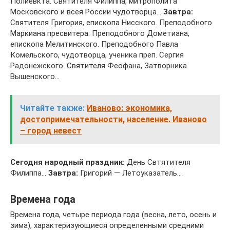
Полиевкта. Святителя Филиппа, митрополита
Московского и всея России чудотворца…
Завтра:
Святителя Григория, епископа Нисского. Преподобного
Маркиана пресвитера. Преподобного Дометиана,
епископа Мелитинского. Преподобного Павла
Комельского, чудотворца, ученика преп. Сергия
Радонежского. Святителя Феофана, Затворника
Вышенского…
Читайте также:
Иваново: экономика,
достопримечательности, население. Иваново
– город невест
Сегодня народный праздник:
День Свтятителя
Филиппа…
Завтра:
Григорий — Летоуказатель…
Времена года
Времена года, четыре периода года (весна, лето, осень и
зима), характеризующиеся определенными средними