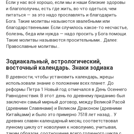
Если у нас всё хорошо, если мы и наши близкие здоровы
и благополучны, есть где жить, во что одеться, чем
питаться — за это надо прославлять и благодарить
Бога. Такие молитвы назыаются хвалебными или
благодарственными. Если случилось какое-то несчастье,
болезнь, беда или нужда — надо просить у Бога помощи.
Такие молитвы называются просительными… Далее:
Православные молитвы…
Зодиакальный, астрологический,
восточный календарь. Знаки зодиака
В древности, чтобы установить календарь, жрецы
использовали знание о положении всех планет. До
реформы Петра 1 Новый год отмечался в День Осеннего
Равноденствия. В этот день по древнему приданию был
заключен самый мирный договор, между Великой Расой
(древними Славянами) и Великом Драконом (древними
Китайцами) и было это примерно 7518 лет назад… У
древних славян календарный месяц соответствовал
лунному циклу от новолуния к новолунию, учитывая,
таким образом, соотношение всего годичного цикла с