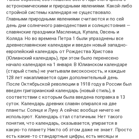
астрономическими и природными явлениями. Какой-либо
стройной системы календаря не существовало.
Главными природными явлениями считаются и по сей
день дни солнечного равноденствия и солнцестояния —
славянские праздники Масленица, Купала, Овсень и
Коляда. Но во времена Петра 1 были упразднены все
древнеславянские календари и введен новый западно-
европейский календарь от Рождества Христова
(Юлианский календарь), при этом было перенесено
начало календаря на 1 января. В Юлианском календаре
(старый стиль) не учитывали високосность, и каждые
128 лет накапливается один дополнительный день.
После Октябрьской революции в 1918 году в России был
введен григорианский календарь (новый стиль), в
соответствии с которым была введена поправка в 13
суток. Календарь древних славян опирался на две
планеты: Солнце и Луну. А сейчас вообще ничего не
используют. Календарь стал статичным. Нет такого
понятия, что календарь, оказывается, упирается в
какую-то планету. Никто об этом даже не знает. Просто
есть какие-то стандартные цифры, есть месяцы и