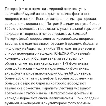
Петергоф – это памятник мировой архитектуры,
величайший музей заповедник, столица фонтанов,
дворцов и парков. Бывшая загородная императорская
резиденция, основанная Петром Великим вот уже более
300 лет, продолжает восхищать удивительной гармонией
природы и творением человеческих рук. Большой
Петергофский дворец один из красивейших дворцов
Европы. Его еще называют русским Версалем. Входит в
число крупнейших памятников 18 столетия и внесен в
список всемирного наследия ЮНЕСКО. Фонтанный
комплекс стоили больше века, за это время он
обзавелся четырьмя каскадами и 173 фонтанами.
Большой каскад – один из крупнейших фонтанных
ансамблей в мире включающий более 60 фонтанов,
более 250 статуй и рельефов. Бассейн оформлен как
большое озеро по берегам которого восседают
языческие божества. Парапеты лестниц украшают
золоченые статуи и вазы. Петергофские фонтаны и
каскады поражают своим великолепием — они созданы
лучшими инженерами и скульпторами того времени.