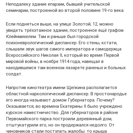
Неподалеку здание епархии, бывшей учительской
семинарии, построенной во второй половине 19-го века.
Если подняться выше, на улице Золотой, 12, можно
увидеть трёхэтажное здание, построенное ещё графом
Клейнмихелем. Там и раньше был городской
психоневрологический диспансер. Его стены, кстати,
слышали звук шагов самого императора и самодержца
Всероссийского Николая II, который во время Первой
мировой войны, в ноябре 1914 года, навещал в
находившемся там военном лазарете раненых и больных
солдат.
Напротив кинотеатра имени Щепкина располагается
областной наркологический диспансер. В простонародье
его иногда называют домом Губернатора. Почему?
Оказывается, во времена Екатерины II было учреждено
курское наместничество. Для губернаторов в районе
Первомайского парка построили деревянный дом,
отштукатурили его, но он продержался недолго. От
чиновников стали поступать жалобы: то крыша