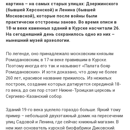
картина – на самых старых улицах: Дзержинского
(бывшей Херсонской) и Ленина (бывшей
Московской), которые после войны были
практически отстроены заново. Во время описи в
18-м веке каменных зданий в Курске насчитали 26.
На сегодняшний день сохранилось одно из них –
нынешний музей археологии.
По легенде, оно принадлежало московским князьям
Ромодановским, в 17-м веке правившим в Курске.
Поэтому иногда его так и называют «Палата бояр
Ромодановских». И хотя доказано, что дому не более
260 лет, красивое название прижилось. Из нежилых
построек, создание которых датируется серединой 18-
го века, до сих пор стоят Нижне-Троицкая церковь и
Сергиево-Казанский собор.
Зданий 19-го века уцелело гораздо больше. Яркий тому
пример – небольшой двухэтажный домик на пересечении
улиц Садовой и Ленина, где сейчас книжный магазин. В
нем жил основатель курской биофабрики Диковский.