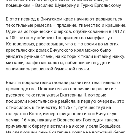
помещикам – Василию Шушерину и Гурию Ергольскому.
В этот период в Вичугском крае начинают развиваться
текстильные ремесла – прядение, ткачество и крашение.
Один из исторических очерков, опубликованный в 1912 г.
к 100-летнему юбилею Товарищества мануфактур
Коноваловых, рассказывал, что в то время во многих
крестьянских домах Вичугского края можно было
увидеть ручные станы, на которых ткали китайку, нанку,
миткали, салфетки, холсты, набивали ситец, дети
занимались развивкой бумажной пряжи.
Власти покровительствовали развитию текстильного
производства. Положительно повлияли на развитие
русского текстиля указы Екатерины II, которые
поощряли крестьянские ремёсла, в первую очередь, это
относилось к ткачеству. В 1767 г., путешествуя на
галерах по Волге, императрица посетила и Вичугскую
землю. 16 мая, накануне Вознесения Господня, галеры
причалили к берегу и встали на якоря у села Борщёвка.
На следующий день Екатерина сошла на волжский берег