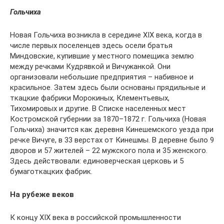
Гольчиха
Новая Гольчиха возникла в середине XIX века, когда в
числе первых поселенцев здесь осели братья
Миндовские, купившие у местного помещика землю
между речками Кудрявкой и Вичужанкой. Они
организовали небольшие предприятия – набивное и
красильное. Затем здесь были основаны прядильные и
ткацкие фабрики Морокиных, Клементьевых,
Тихомировых и другие. В Списке населенных мест
Костромской губернии за 1870–1872 г. Гольчиха (Новая
Гольчиха) значится как деревня Кинешемского уезда при
речке Вичуге, в 33 верстах от Кинешмы. В деревне было 9
дворов и 57 жителей – 22 мужского пола и 35 женского.
Здесь действовали: единоверческая церковь и 5
бумаготкацких фабрик.
На рубеже веков
К концу XIX века в российской промышленности