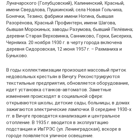
Луначарского (Голубцовский), Калининский, Красный,
имени Свердлова, Пушкинский; села Новая Гольчиха,
Бонячки, Тезино; фабрики имени Ногина, бывшая
Разорёнова, Красный Профинтерн, имени Шагова,
бывшая Морокиных; заводы Разумова, бывший Пелёвина;
деревни Старая Верховинка, Санниково, Горки, Бисериха,
Черняиха. 20 ноября 1930 г. в черту города включена
деревня Сидоровская, 12 июня 1957 г. – Рахманиха и
Буньково.
В годы коллективизации произошел массовый приток
недовольных крестьян в Вичугу. Реконструируются
текстильные предприятия, обновляется оборудование,
идет установка станков-автоматов. Заметные
изменения происходят в социальной сфере:
открываются школы, детские сады, больницы, в домах
зажигаются электрические лампочки. В середине 1930-х
гг. в Вичуге проводятся канализация и центральное
отопление. В 1935 г. вводится в эксплуатацию
подстанция и ИвГРЭС (ул. Ленинградская), вскоре в
городе появляется уличное освещение.