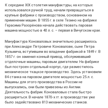
К середине XIX столетия мануфактуры, на которых
использовался ручной труд, начали превращаться в
крупные фабрики с производством, основанном на
применении машин. В 1855 г. в селе Тезино на фабрике
Герасима Разорёнова начала действовать паровая
машина мощностью в 40 л. с. – первая в Вичугском крае.
Мануфактура Коноваловых значительно расширилось
при Александре Петровиче Коновалове, сыне Петра
Кузьмича, вступившем во владение фабрикой в 1849 г. В
1857 г. он заменил конный привод, обслуживавший
отделочные машины, паровым двигателем. На фабрике
был построен отдельный корпус, где разместилось
механическое ткацкое производство. Здесь установили
84 станка на паровом двигателе мощностью 25 л. с.
Машины для этого производства в России не
выпускались, они были привезены из Англии.
Деятельность фабрик Коноваловых стала быстро
расширяться. В начале 1870-х гг. в производстве уже
было задействовано 813 механических станков.