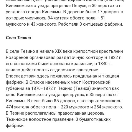
Кинешемского уезда при речке Пезухе, в 30 верстах от
уездного города Кинешмы. В деревне было 17 дворов, в
которых числилось 94 жителя обоего пола – 51
мужского и 43 женского. Работали 3 ситцевых фабрики.
Село Тезино
В селе Тезино в начале XIX века крепостной крестьянин
Розорёнов организовал раздаточную контору. В 1822 г.
его сыновьями были основаны красильни, в 1840 г.
начало действовать отделочное заведение.
Впоследствии здесь появились прядильная и ткацкая
фабрики. В Списке населенных мест Костромской
губернии за 1870–1872 г. Тезино (Тезиха) значится как
село Кинешемского уезда при прудах, в 35 верстах от
Кинешмы. В селе было 85 дворов, в которых числилось
474 жителя обоего пола – 220 мужского и 254 женского.
В Тезине располагались: православная церковь,
Тезинское волостное правление, 3 бумаготкацких
фабрики.