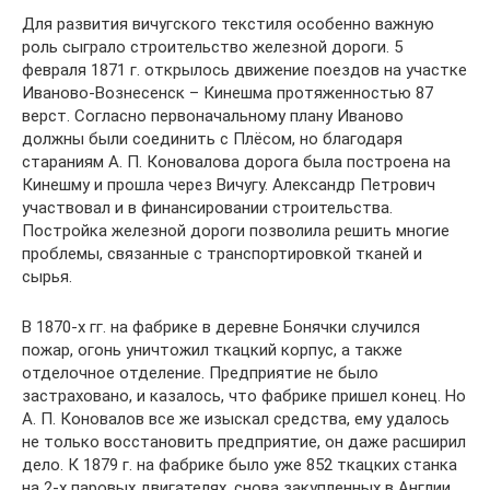
Для развития вичугского текстиля особенно важную
роль сыграло строительство железной дороги. 5
февраля 1871 г. открылось движение поездов на участке
Иваново-Вознесенск – Кинешма протяженностью 87
верст. Согласно первоначальному плану Иваново
должны были соединить с Плёсом, но благодаря
стараниям А. П. Коновалова дорога была построена на
Кинешму и прошла через Вичугу. Александр Петрович
участвовал и в финансировании строительства.
Постройка железной дороги позволила решить многие
проблемы, связанные с транспортировкой тканей и
сырья.
В 1870-х гг. на фабрике в деревне Бонячки случился
пожар, огонь уничтожил ткацкий корпус, а также
отделочное отделение. Предприятие не было
застраховано, и казалось, что фабрике пришел конец. Но
А. П. Коновалов все же изыскал средства, ему удалось
не только восстановить предприятие, он даже расширил
дело. К 1879 г. на фабрике было уже 852 ткацких станка
на 2-х паровых двигателях, снова закупленных в Англии.