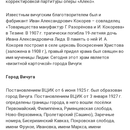
корректировкой партитуры оперы «Алеко».
Известным вичугским благотворителем был и
фабрикант Иван Александрович Кокорев – совладелец
«Товарищества мануфактур Г. Разорёнова и И. Кокорева»
в Тезине. В 1907 г. трагически погибла 19-летняя дочь
Ивана Александровича Лида. В память о ней И. А.
Кокорев построил в селе церковь Воскресения Христова
(заложена в 1908 г.), правый придел храма был священ во
имя мученицы Лидии. Сегодня этот храм является
«визитной карточкой» города Вичуги.
Город Вичуга
Постановлением ВЦИК от 6 июня 1925 г. был образован
город Вичуга. Постановлением ВЦИК от 3 января 1927 г.
определены границы города, в него вошли: посёлки
Первомайский, Филиппёнка, Румянцевская слобода,
Ново-Верховинка, Пролетарский (Сашино), Заречные
номера, Бисерихинский Кавказ, Покровская слобода,
имени Фрунзе, Ивановка, имени Маркса, имени