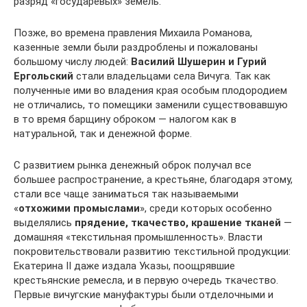
разряд «государевых» земель.
Позже, во времена правления Михаила Романова,
казенные земли были раздроблены и пожалованы
большому числу людей:
Василий Шушерин и Гурий
Ергольский
стали владельцами села Вичуга. Так как
полученные ими во владения края особым плодородием
не отличались, то помещики заменили существовавшую
в то время барщину оброком — налогом как в
натуральной, так и денежной форме.
С развитием рынка денежный оброк получал все
большее распространение, а крестьяне, благодаря этому,
стали все чаще заниматься так называемыми
«
отхожими промыслами
», среди которых особенно
выделялись
прядение, ткачество, крашение тканей
—
домашняя «текстильная промышленность». Власти
покровительствовали развитию текстильной продукции:
Екатерина II даже издала Указы, поощрявшие
крестьянские ремесла, и в первую очередь ткачество.
Первые вичугские мануфактуры были отделочными и