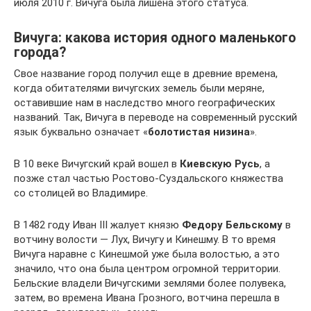
июля 2010 г. Вичуга была лишена этого статуса.
Вичуга: какова история одного маленького
города?
Свое название город получил еще в древние времена,
когда обитателями вичугских земель были меряне,
оставившие нам в наследство много географических
названий. Так, Вичуга в переводе на современный русский
язык буквально означает «
болотистая низина
».
В 10 веке Вичугский край вошел в
Киевскую Русь
, а
позже стал частью Ростово-Суздальского княжества
со столицей во Владимире.
В 1482 году Иван III жалует князю
Федору Бельскому
в
вотчину волости — Лух, Вичугу и Кинешму. В то время
Вичуга наравне с Кинешмой уже была волостью, а это
значило, что она была центром огромной территории.
Бельские владели Вичугскими землями более полувека,
затем, во времена Ивана Грозного, вотчина перешла в