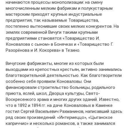
начинаются процессы монополизации: на смену
многочисленным мелким фабрикам и полукустарным
мастерским приходят крупные индустриальные
предприятия, так называемые Товарищества,
постепенно вытеснившие своих мелких конкурентов. На
землях современной Вичуги такими крупными
предприятиями становятся «Товарищество И.
Коновалова с сыном» в Бонячках и «Товарищество Г.
Разорёнова и И. Кокорева» в Тезино.
Вичугские фабриканты, многие из которых были
выходцами из крепостных крестьян, активно занимались
благотворительной деятельностью. Как благотворители
особенно себя проявили Коноваловы. Они
финансировали строительство больницы, родильного
приюта, яслей, школ, Дворца культуры, Свято-
Воскресенкого храма и многих других зданий. Известно,
что в 1892 и 1894 гг. на даче Коноваловых в Каменке
гостил Сергей Васильевич Рахманинов, написавший здесь
ряд своих произведений: «Интермеццо», «Цыганское
каприччио» и несколько романсов, а также занимался