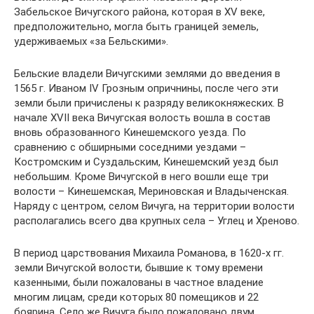
Забельское Вичугского района, которая в XV веке,
предположительно, могла быть границей земель,
удерживаемых «за Бельскими».
Бельские владели Вичугскими землями до введения в
1565 г. Иваном IV Грозным опричнины, после чего эти
земли были причислены к разряду великокняжеских. В
начале XVII века Вичугская волость вошла в состав
вновь образованного Кинешемского уезда. По
сравнению с обширными соседними уездами –
Костромским и Суздальским, Кинешемский уезд был
небольшим. Кроме Вичугской в него вошли еще три
волости – Кинешемская, Мериновская и Владыченская.
Наряду с центром, селом Вичуга, на территории волости
располагались всего два крупных села – Углец и Хреново.
В период царствования Михаила Романова, в 1620-х гг.
земли Вичугской волости, бывшие к тому времени
казенными, были пожалованы в частное владение
многим лицам, среди которых 80 помещиков и 22
боярина. Село же Вичуга было пожаловано двум