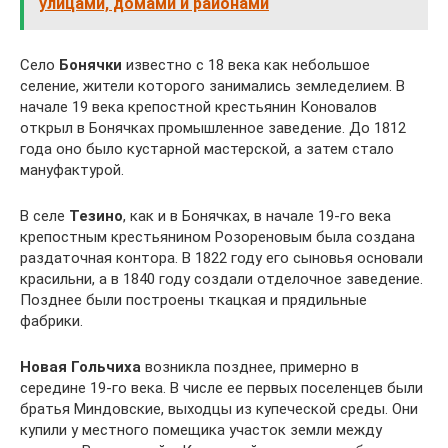
улицами, домами и районами
Село
Бонячки
известно с 18 века как небольшое
селение, жители которого занимались земледелием. В
начале 19 века крепостной крестьянин Коновалов
открыл в Бонячках промышленное заведение. До 1812
года оно было кустарной мастерской, а затем стало
мануфактурой.
В селе
Тезино
, как и в Бонячках, в начале 19-го века
крепостным крестьянином Розореновым была создана
раздаточная контора. В 1822 году его сыновья основали
красильни, а в 1840 году создали отделочное заведение.
Позднее были построены ткацкая и прядильные
фабрики.
Новая Гольчиха
возникла позднее, примерно в
середине 19-го века. В числе ее первых поселенцев были
братья Миндовские, выходцы из купеческой среды. Они
купили у местного помещика участок земли между