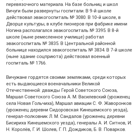
перевязочного материала. На базе больниц и школ
Вичуги были развернуты госпитали. В 9-й школе
действовал эвакогоспиталь № 3080. В 10-й школе, в
Дворце культуры, в клубе пионеров при фабрике имени
Ногина располагался эвакогоспиталь № 3395. В 8-й
школе (ныне ремесленное училище) работал
эвакогоспиталь № 3835. В Центральной районной
больнице находился эвакогоспиталь № 3834. В 7-й школе
(ныне здание соцприюта) действовал военный
госпиталь № 1766.
Вичужане гордятся своими земляками, среди которых
есть выдающиеся военачальники Великой
Отечественной: дважды Герой Советского Союза,
Маршал Советского Союза А. М. Василевский (уроженец
села Новая Гольчиха), Маршал авиации С. Ф. Жаворонков
(уроженец деревни Сидоровская Кинешемского уезда),
генерал-полковник Л. М. Сандалов (уроженец деревни
Бисириха Кинешемского уезда), генералы А. И. Ситнов, И.
Н. Королёв, Г. И. Шолев, Г. П. Дождиков, Б. В. Поварков.