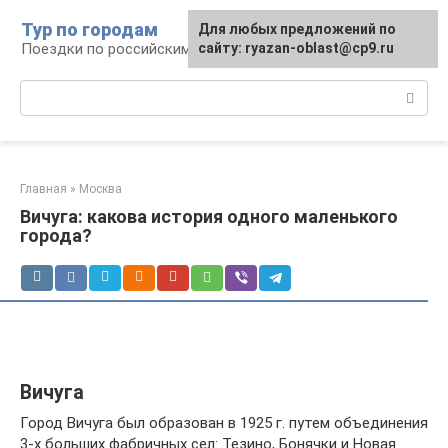
Перейти
Тур по городам
Для любых предложений по
к
Поездки по российским городам
сайту: ryazan-oblast@cp9.ru
контенту
Поиск:
Главная
»
Москва
Вичуга: какова история одного маленького
города?
Вичуга
Город Вичуга был образован в 1925 г. путем объединения
3-х больших фабричных сел: Тезино, Бонячки и Новая