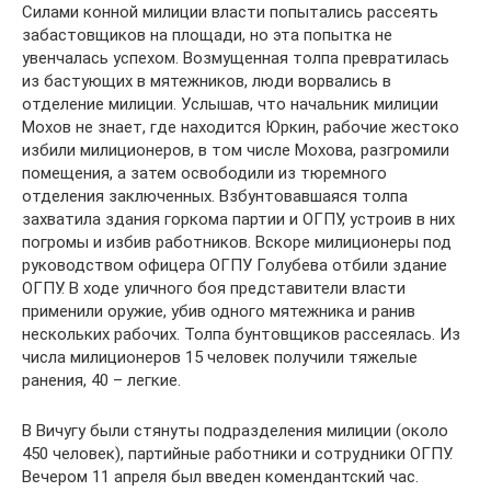
Силами конной милиции власти попытались рассеять
забастовщиков на площади, но эта попытка не
увенчалась успехом. Возмущенная толпа превратилась
из бастующих в мятежников, люди ворвались в
отделение милиции. Услышав, что начальник милиции
Мохов не знает, где находится Юркин, рабочие жестоко
избили милиционеров, в том числе Мохова, разгромили
помещения, а затем освободили из тюремного
отделения заключенных. Взбунтовавшаяся толпа
захватила здания горкома партии и ОГПУ, устроив в них
погромы и избив работников. Вскоре милиционеры под
руководством офицера ОГПУ Голубева отбили здание
ОГПУ. В ходе уличного боя представители власти
применили оружие, убив одного мятежника и ранив
нескольких рабочих. Толпа бунтовщиков рассеялась. Из
числа милиционеров 15 человек получили тяжелые
ранения, 40 – легкие.
В Вичугу были стянуты подразделения милиции (около
450 человек), партийные работники и сотрудники ОГПУ.
Вечером 11 апреля был введен комендантский час.