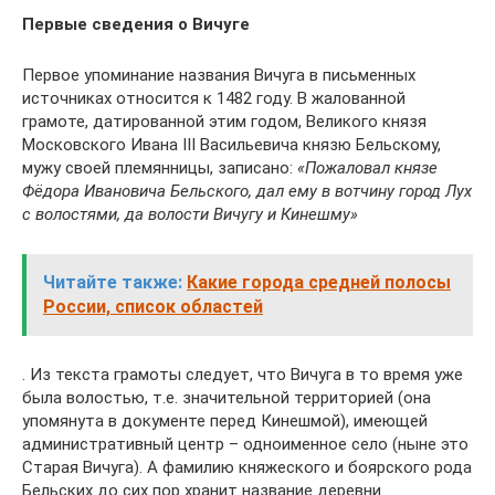
Первые сведения о Вичуге
Первое упоминание названия Вичуга в письменных
источниках относится к 1482 году. В жалованной
грамоте, датированной этим годом, Великого князя
Московского Ивана III Васильевича князю Бельскому,
мужу своей племянницы, записано:
«Пожаловал князе
Фёдора Ивановича Бельского, дал ему в вотчину город Лух
с волостями, да волости Вичугу и Кинешму»
Читайте также:
Какие города средней полосы
России, список областей
. Из текста грамоты следует, что Вичуга в то время уже
была волостью, т.е. значительной территорией (она
упомянута в документе перед Кинешмой), имеющей
административный центр – одноименное село (ныне это
Старая Вичуга). А фамилию княжеского и боярского рода
Бельских до сих пор хранит название деревни