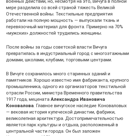
военных действий, но, несмотря на это, Вичуга в полной
мере разделила со всей страной тяжесть Великой
Отечественной войны. Текстильные предприятия
работали на полную мощность — выпускали ткань и
перевязочный материал для фронта. Примерно на 70%
«мужских» должностей трудились женщины.
После войны за годы советской власти Вичуга
превратилась в индустриальный город с многоэтажными
домами, школами, клубами, торговыми центрами.
В Вичуге сохранилось много старинных зданий и
памятников. Хорошо известно имя фабриканта, крупного
промышленника, одного из организаторов текстильной
отрасли России, министра Временного правительства
1917 года, мецената
Александра Ивановича
Коновалова
. Главное вичугское наследие Коноваловых
— вековая история купеческой династии, фабрики,
великолепная архитектура. Достопримечательностью
является парк культуры и отдыха, расположенный в
центральной части города. Он был заложен