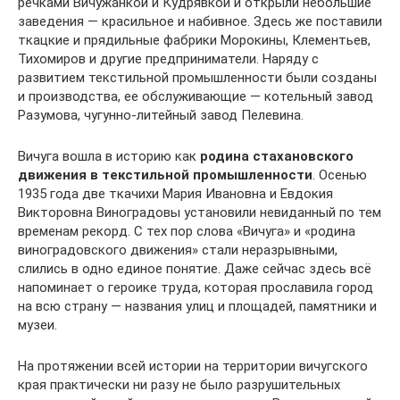
речками Вичужанкой и Кудрявкой и открыли небольшие
заведения — красильное и набивное. Здесь же поставили
ткацкие и прядильные фабрики Морокины, Клементьев,
Тихомиров и другие предприниматели. Наряду с
развитием текстильной промышленности были созданы
и производства, ее обслуживающие — котельный завод
Разумова, чугунно-литейный завод Пелевина.
Вичуга вошла в историю как
родина стахановского
движения в текстильной промышленности
. Осенью
1935 года две ткачихи Мария Ивановна и Евдокия
Викторовна Виноградовы установили невиданный по тем
временам рекорд. С тех пор слова «Вичуга» и «родина
виноградовского движения» стали неразрывными,
слились в одно единое понятие. Даже сейчас здесь всё
напоминает о героике труда, которая прославила город
на всю страну — названия улиц и площадей, памятники и
музеи.
На протяжении всей истории на территории вичугского
края практически ни разу не было разрушительных