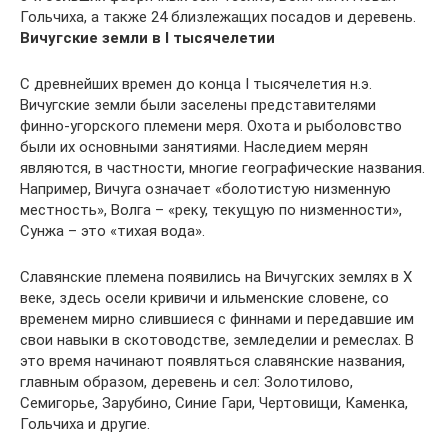
Гольчиха, а также 24 близлежащих посадов и деревень.
Вичугские земли в I тысячелетии
С древнейших времен до конца I тысячелетия н.э.
Вичугские земли были заселены представителями
финно-угорского племени меря. Охота и рыболовство
были их основными занятиями. Наследием мерян
являются, в частности, многие географические названия.
Например, Вичуга означает «болотистую низменную
местность», Волга – «реку, текущую по низменности»,
Сунжа – это «тихая вода».
Славянские племена появились на Вичугских землях в Х
веке, здесь осели кривичи и ильменские словене, со
временем мирно слившиеся с финнами и передавшие им
свои навыки в скотоводстве, земледелии и ремеслах. В
это время начинают появляться славянские названия,
главным образом, деревень и сел: Золотилово,
Семигорье, Зарубино, Синие Гари, Чертовищи, Каменка,
Гольчиха и другие.