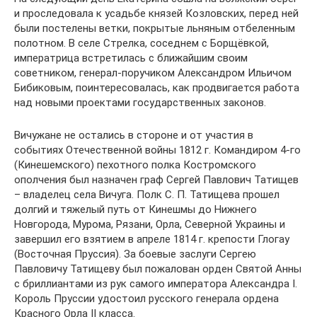
и проследовала к усадьбе князей Козловских, перед ней
были постелены ветки, покрытые льняным отбеленным
полотном. В селе Стрелка, соседнем с Борщёвкой,
императрица встретилась с ближайшим своим
советником, генерал-поручиком Александром Ильичом
Бибиковым, поинтересовалась, как продвигается работа
над новыми проектами государственных законов.
Вичужане не остались в стороне и от участия в
событиях Отечественной войны 1812 г. Командиром 4-го
(Кинешемского) пехотного полка Костромского
ополчения был назначен граф Сергей Павлович Татищев
– владелец села Вичуга. Полк С. П. Татищева прошел
долгий и тяжелый путь от Кинешмы до Нижнего
Новгорода, Мурома, Рязани, Орла, Северной Украины и
завершил его взятием в апреле 1814 г. крепости Глогау
(Восточная Пруссия). За боевые заслуги Сергею
Павловичу Татищеву был пожалован орден Святой Анны
с бриллиантами из рук самого императора Александра I.
Король Пруссии удостоил русского генерала ордена
Красного Орла II класса.