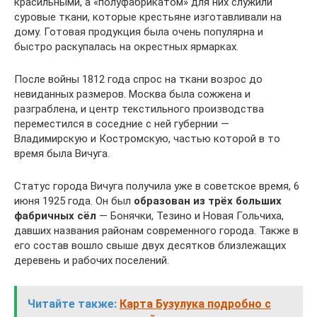
красильными, а «полуфабрикатом» для них служили
суровые ткани, которые крестьяне изготавливали на
дому. Готовая продукция была очень популярна и
быстро раскупалась на окрестных ярмарках.
После войны 1812 года спрос на ткани возрос до
невиданных размеров. Москва была сожжена и
разграблена, и центр текстильного производства
переместился в соседние с ней губернии —
Владимирскую и Костромскую, частью которой в то
время была Вичуга.
Статус города Вичуга получила уже в советское время, 6
июня 1925 года. Он был
образован из трёх больших
фабричных сёл
— Бонячки, Тезино и Новая Гольчиха,
давших названия районам современного города. Также в
его состав вошло свыше двух десятков близлежащих
деревень и рабочих поселений.
Читайте также:
Карта Бузулука подробно с