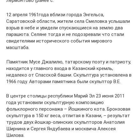
Лермонтово (ранее с.
12 апреля 1961года вблизи города Энгельса,
Саратовской области, жители села Смеловка услышали
взрыв в небе и увидели спускающиеся на землю два
парашюта. Селяне тогда и не подозревали что стали
свидетелями исторического события мирового
масштаба.
Памятник Мусе Джалилю, татарскому поэту и патриоту,
находится у главного входа в Казанский кремль,
недалеко от Спасской башни. Скульптура установлена в
1966 году. Авторами памятника были скульптор В.Е.
В центре столицы республики Марий Эл 23 июня 2011
года установили скульптурную композицию
фольклорного персонажа – Йошкиного кота. Бронзовая
скульптура в 150 кг веса, отлитая в Казани, – результат
трудов двух йошкар-олинских скульпторов Анатолия
Ширнина и Сергея Яндубаева и москвича Алексея
Шилова.