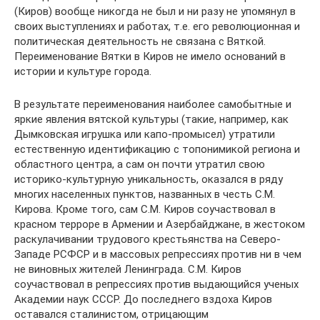
(Киров) вообще никогда не был и ни разу не упомянул в
своих выступлениях и работах, т.е. его революционная и
политическая деятельность не связана с Вяткой.
Переименование Вятки в Киров не имело оснований в
истории и культуре города.
В результате переименования наиболее самобытные и
яркие явления вятской культуры (такие, например, как
Дымковская игрушка или капо-промысел) утратили
естественную идентификацию с топонимикой региона и
областного центра, а сам он почти утратил свою
историко-культурную уникальность, оказался в ряду
многих населенных пунктов, названных в честь С.М.
Кирова. Кроме того, сам С.М. Киров соучаствовал в
красном терроре в Армении и Азербайджане, в жестоком
раскулачивании трудового крестьянства на Северо-
Западе РСФСР и в массовых репрессиях против ни в чем
не виновных жителей Ленинграда. С.М. Киров
соучаствовал в репрессиях против выдающийся ученых
Академии наук СССР. До последнего вздоха Киров
оставался сталинистом, отрицающим