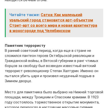
Читайте также:
Сатка: Как маленький
уральский город становится арт-объектом
Стрит-арт со всего мира и новая архитектура
в моногороде под Челябинском
Памятник террористу
В ранний советский период, когда еще в стране не
сложился пантеон героев Октябрьской революции и
Гражданской войны, в Вятской губернии в ранг чтимых
борцов за свободу был возведен известный вятский
террорист-революционер Степан Халтурин. Именно он
пытался убить царя и произвел неудачный подрыв в
Зимнем дворце.
Место для памятника было выбрано на Нижней торговой
площади, между Троицким и Спасским храмами. В 1923
году состоялось торжественное открытие монумента,
которое переросло в настоящие массовые гуляния.