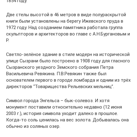
1854 году.
Две стелы высотой в 46 метров в виде полураскрытой
книги были установлены на берегу Ижевского пруда в
1972 году. Над созданием памятника работала группа
скульпторов и архитекторов во главе с А.Н.Бургановым и
Р.
Светло-зелёное здание в стиле модерн на исторической
улице Сызрани было построено в 1908 году для гласного
Сызранского уездного Земского собрания Петра
Васильевича Ревякина. П.В.Ревякин также был
основателем первого в городе ломбарда и одним из трёх
директоров “Товарищества Рельевских мельниц”.
Символ города Энгельса – бык-солевоз. И хотя
монумент поставили относительно недавно (12 июня
2003 г.), история символа уходит далеко в прошлое.
Когда-то соль ценилась на вес золота. Добывалась она
обычно из соляных озер.