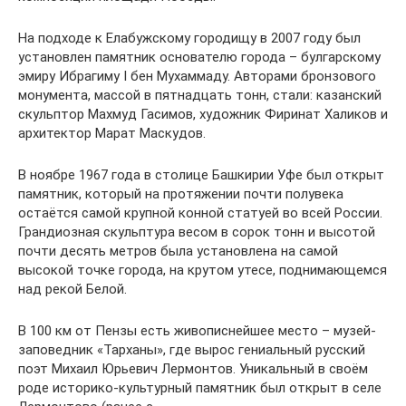
На подходе к Елабужскому городищу в 2007 году был
установлен памятник основателю города – булгарскому
эмиру Ибрагиму I бен Мухаммаду. Авторами бронзового
монумента, массой в пятнадцать тонн, стали: казанский
скульптор Махмуд Гасимов, художник Фиринат Халиков и
архитектор Марат Маскудов.
В ноябре 1967 года в столице Башкирии Уфе был открыт
памятник, который на протяжении почти полувека
остаётся самой крупной конной статуей во всей России.
Грандиозная скульптура весом в сорок тонн и высотой
почти десять метров была установлена на самой
высокой точке города, на крутом утесе, поднимающемся
над рекой Белой.
В 100 км от Пензы есть живописнейшее место – музей-
заповедник «Тарханы», где вырос гениальный русский
поэт Михаил Юрьевич Лермонтов. Уникальный в своём
роде историко-культурный памятник был открыт в селе