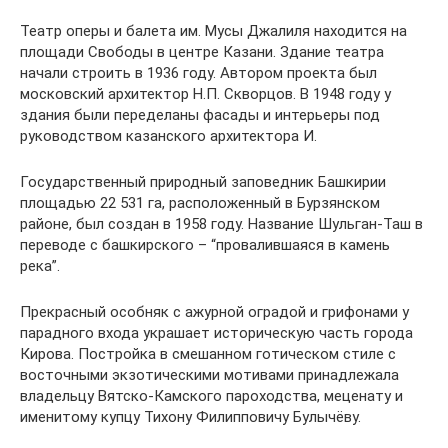
Театр оперы и балета им. Мусы Джалиля находится на
площади Свободы в центре Казани. Здание театра
начали строить в 1936 году. Автором проекта был
московский архитектор Н.П. Скворцов. В 1948 году у
здания были переделаны фасады и интерьеры под
руководством казанского архитектора И.
Государственный природный заповедник Башкирии
площадью 22 531 га, расположенный в Бурзянском
районе, был создан в 1958 году. Название Шульган-Таш в
переводе с башкирского – “провалившаяся в камень
река”.
Прекрасный особняк с ажурной оградой и грифонами у
парадного входа украшает историческую часть города
Кирова. Постройка в смешанном готическом стиле с
восточными экзотическими мотивами принадлежала
владельцу Вятско-Камского пароходства, меценату и
именитому купцу Тихону Филипповичу Булычёву.