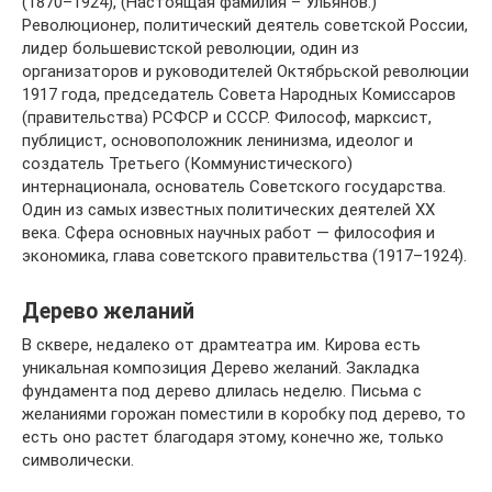
(1870–1924), (Настоящая фамилия – Ульянов.)
Революционер, политический деятель советской России,
лидер большевистской революции, один из
организаторов и руководителей Октябрьской революции
1917 года, председатель Совета Народных Комиссаров
(правительства) РСФСР и СССР. Философ, марксист,
публицист, основоположник ленинизма, идеолог и
создатель Третьего (Коммунистического)
интернационала, основатель Советского государства.
Один из самых известных политических деятелей XX
века. Сфера основных научных работ — философия и
экономика, глава советского правительства (1917–1924).
Дерево желаний
В сквере, недалеко от драмтеатра им. Кирова есть
уникальная композиция Дерево желаний. Закладка
фундамента под дерево длилась неделю. Письма с
желаниями горожан поместили в коробку под дерево, то
есть оно растет благодаря этому, конечно же, только
символически.