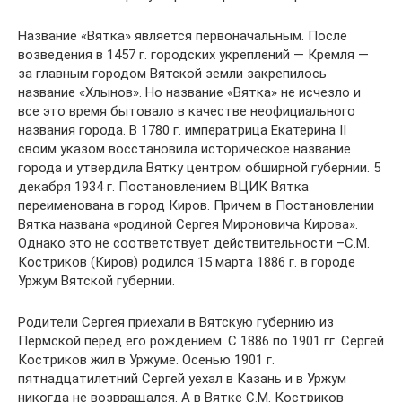
Название «Вятка» является первоначальным. После
возведения в 1457 г. городских укреплений — Кремля —
за главным городом Вятской земли закрепилось
название «Хлынов». Но название «Вятка» не исчезло и
все это время бытовало в качестве неофициального
названия города. В 1780 г. императрица Екатерина II
своим указом восстановила историческое название
города и утвердила Вятку центром обширной губернии. 5
декабря 1934 г. Постановлением ВЦИК Вятка
переименована в город Киров. Причем в Постановлении
Вятка названа «родиной Сергея Мироновича Кирова».
Однако это не соответствует действительности –С.М.
Костриков (Киров) родился 15 марта 1886 г. в городе
Уржум Вятской губернии.
Родители Сергея приехали в Вятскую губернию из
Пермской перед его рождением. С 1886 по 1901 гг. Сергей
Костриков жил в Уржуме. Осенью 1901 г.
пятнадцатилетний Сергей уехал в Казань и в Уржум
никогда не возвращался. А в Вятке С.М. Костриков