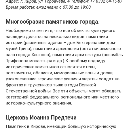
Адрес: г. Киров, ул. Горбачева, 4 Телефон: +7 8332 64‑15-87
Время работы: ежедневно c 07:00 до 19:00
Многообразие памятников города.
Необходимо отметить, что все объекты культурного
наследия делятся на несколько видов: памятники
истории (различные здания – дом Бехтерева или дом-
музей Грина); памятники археологии (остатки земляного
вала города Хлынова); памятники архитектуры (ансамбль
Трифонова монастыря и др.) К особому подвиду
исторических памятников относятся стелы,
постаменты, обелиски, мемориальные зоны и доски,
увековечившие героические усилия и жертвы солдат на
фронтах и тружеников тыла в годы Великой
Отечественной войны. Все эти объекты могут обладать
категорией федерального, регионального или местного
историко-культурного значения.
Церковь Иоанна Предтечи
Памятник в Кирове, имеющий большую историческую