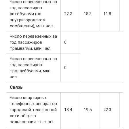
Число перевезенных за
год пассажиров
автобусами (во
22.2
18.3
11.8
15.
внутригородском
сообщении), млн. чел.
Число перевезенных за
год пассажиров
0
трамваями, млн. чел.
Число перевезенных за
год пассажиров
0
троллейбусами, млн.
чел.
Связь
Число квартирных
телефонных аппаратов
городской телефонной
18.4
19.5
22.3
22.
сети общего
пользования, тыс. шт.