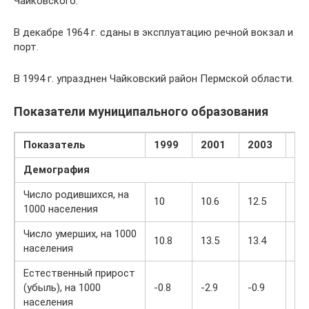
Чайковского.
В декабре 1964 г. сданы в эксплуатацию речной вокзал и
порт.
В 1994 г. упразднен Чайковский район Пермской области.
Показатели муниципального образования
Показатель
1999
2001
2003
20
Демография
Число родившихся, на
10
10.6
12.5
12
1000 населения
Число умерших, на 1000
10.8
13.5
13.4
13.
населения
Естественный прирост
(убыль), на 1000
-0.8
-2.9
-0.9
-1.
населения