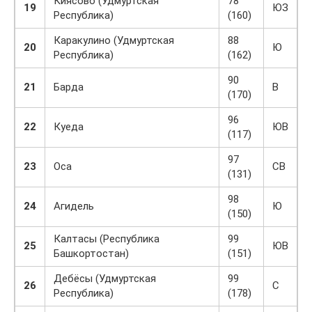
Киясово (Удмуртская
78
19
ЮЗ
Республика)
(160)
Каракулино (Удмуртская
88
20
Ю
Республика)
(162)
90
21
Барда
В
(170)
96
22
Куеда
ЮВ
(117)
97
23
Оса
СВ
(131)
98
24
Агидель
Ю
(150)
Калтасы (Республика
99
25
ЮВ
Башкортостан)
(151)
Дебёсы (Удмуртская
99
26
С
Республика)
(178)