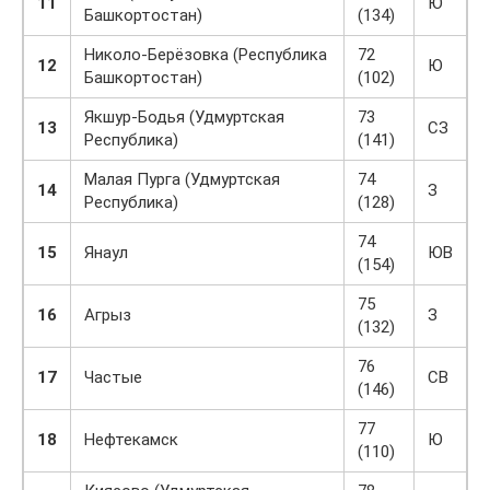
11
Ю
Башкортостан)
(134)
Николо-Берёзовка (Республика
72
12
Ю
Башкортостан)
(102)
Якшур-Бодья (Удмуртская
73
13
СЗ
Республика)
(141)
Малая Пурга (Удмуртская
74
14
З
Республика)
(128)
74
15
Янаул
ЮВ
(154)
75
16
Агрыз
З
(132)
76
17
Частые
СВ
(146)
77
18
Нефтекамск
Ю
(110)