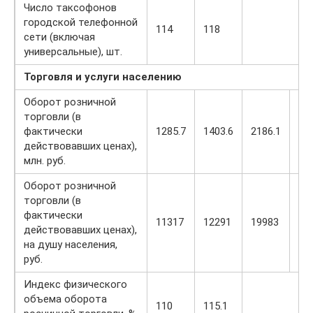
Число таксофонов
городской телефонной
114
118
сети (включая
универсальные), шт.
Торговля и услуги населению
Оборот розничной
торговли (в
фактически
1285.7
1403.6
2186.1
30
действовавших ценах),
млн. руб.
Оборот розничной
торговли (в
фактически
11317
12291
19983
28
действовавших ценах),
на душу населения,
руб.
Индекс физического
объема оборота
110
115.1