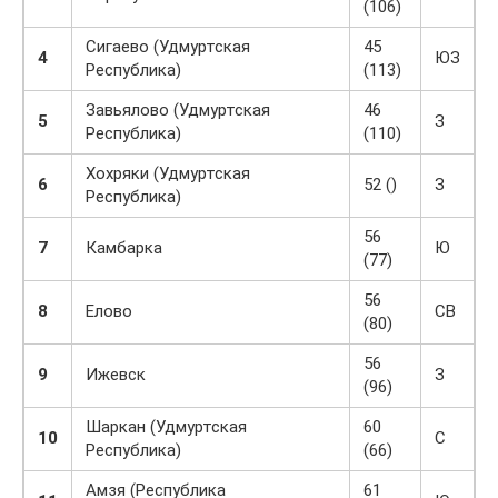
(106)
Сигаево (Удмуртская
45
4
ЮЗ
Республика)
(113)
Завьялово (Удмуртская
46
5
З
Республика)
(110)
Хохряки (Удмуртская
6
52 ()
З
Республика)
56
7
Камбарка
Ю
(77)
56
8
Елово
СВ
(80)
56
9
Ижевск
З
(96)
Шаркан (Удмуртская
60
10
С
Республика)
(66)
Амзя (Республика
61