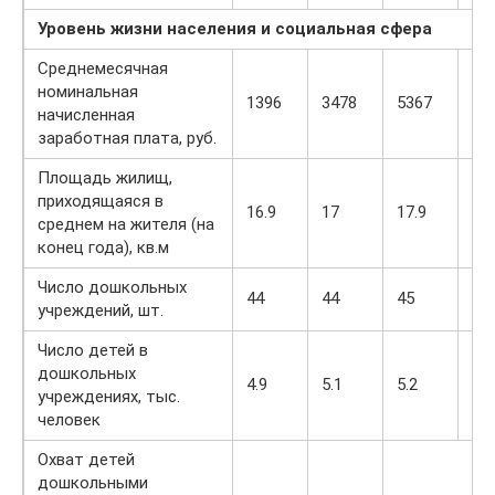
Уровень жизни населения и социальная сфера
Среднемесячная
номинальная
1396
3478
5367
81
начисленная
заработная плата, руб.
Площадь жилищ,
приходящаяся в
16.9
17
17.9
18.
среднем на жителя (на
конец года), кв.м
Число дошкольных
44
44
45
45
учреждений, шт.
Число детей в
дошкольных
4.9
5.1
5.2
5.4
учреждениях, тыс.
человек
Охват детей
дошкольными