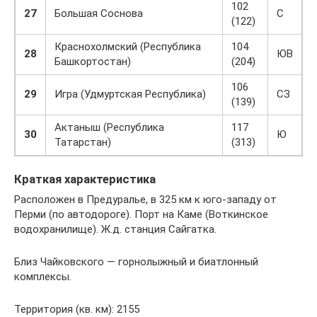
102
27
Большая Соснова
С
(122)
Краснохолмский (Республика
104
28
ЮВ
Башкортостан)
(204)
106
29
Игра (Удмуртская Республика)
СЗ
(139)
Актаныш (Республика
117
30
Ю
Татарстан)
(313)
Краткая характеристика
Расположен в Предуралье, в 325 км к юго-западу от
Перми (по автодороге). Порт на Каме (Воткинское
водохранилище). Ж.д. станция Сайгатка.
Близ Чайковского — горнолыжный и биатлонный
комплексы.
Территория (кв. км): 2155