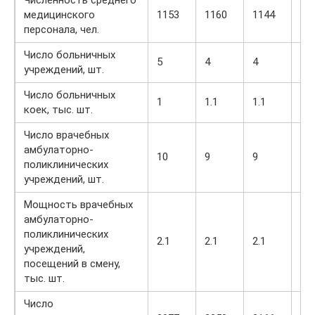
медицинского
1153
1160
1144
12
персонала, чел.
Число больничных
5
4
4
5
учреждений, шт.
Число больничных
1
1.1
1.1
1
коек, тыс. шт.
Число врачебных
амбулаторно-
10
9
9
6
поликлинических
учреждений, шт.
Мощность врачебных
амбулаторно-
поликлинических
2.1
2.1
2.1
2
учреждений,
посещений в смену,
тыс. шт.
Число