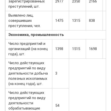
зарегистрированных
2977
2350
2166
35
преступлений, шт.
Выявлено лиц,
совершивших
1475
1315
838
10
преступления, чел.
Экономика, промышленность
Число предприятий и
организаций (на конец
1398
1515
1698
16
года), шт.
Число действующих
предприятий по виду
деятельности добыча
3
полезных ископаемых
(на конец года), шт.
Число действующих
предприятий по виду
деятельности
54
обрабатывающие