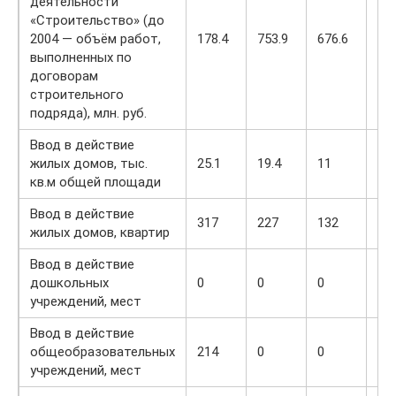
деятельности
«Строительство» (до
2004 — объём работ,
178.4
753.9
676.6
939
выполненных по
договорам
строительного
подряда), млн. руб.
Ввод в действие
жилых домов, тыс.
25.1
19.4
11
27.
кв.м общей площади
Ввод в действие
317
227
132
35
жилых домов, квартир
Ввод в действие
дошкольных
0
0
0
0
учреждений, мест
Ввод в действие
общеобразовательных
214
0
0
0
учреждений, мест