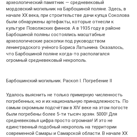
археологический памятник — средневековый
мордовский могильник на Барбошиной поляне. Здесь, в
начале XX века, при строительстве дачи купца Соколова
были обнаружены артефакты, которые отнесли к
культуре Поволжских финнов. А в 1935 году в районе
Барбошиной поляны состоялись масштабные
археологические раскопки под руководством
ленинградского учёного Бориса Латынина. Оказалось,
что Барбошиной поляне когда-то располагался
огромный средневековый некрополь.
Барбошинский могильник. Раскоп I. Погребение II
Удалось выяснить не только примерную численность
погребенных, но и их национальную принадлежность. По
самым скромным подсчётам в XIV веке на этом погосте
были погребены более 5-ти тысяч эрзян. 5000! Для
средневековья цифра просто огромная! И это не
единственный подобный некрополь на территории
современной Самары и Самарской области. В начале ХХ