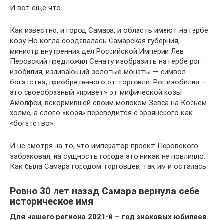
И вот ещё что.
Как известно, и город Самара, и область имеют на гербе
козу. Но когда создавалась Самарская губерния,
министр внутренних дел Российской Империи Лев
Перовский предложил Сенату изобразить на гербе рог
изобилия, изливающий золотые монеты — символ
богатства, приобретенного от торговли. Рог изобилия —
это своеобразный «привет» от мифической козы
Амолфеи, вскормившей своим молоком Зевса на Козьем
холме, а слово «козя» переводится с эрзянского как
«богатство».
И не смотря на то, что император проект Перовского
забраковал, на сущность города это никак не повлияло.
Как была Самара городом торговцев, так им и осталась.
Ровно 30 лет назад Самара вернула себе
историческое имя
Для нашего региона 2021-й – год знаковых юбилеев.