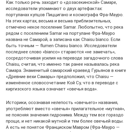
Как только речь заходит о «дозасекинской» Самаре,
исследователи упоминают о двух артефактах:
портуланах купцов Пиццигано и космографа Фра-Мауро.
На этих картах, весьма и весьма приблизительных,
отмечено некое поселение Samar. Любопытно, что река
рядом с поселением Samar на портулане Фра-Мауро
названа не Самарой, а записана как Chaisu bianco. Если
быть точным — flumen Chaisu bianco. Исследователи
последнее слово «bianco» стараются «не замечать»,
сосредоточивая усилия на переводе загадочного слова
Chaisu, считая, что именно так ранее называлась река
Самара. Знаменитый самарский краевед Гурьянов в книге
«Древние вехи Самары» предположил, что Chaisu —
изменённое словосочетание Кой Су, что в переводе с
киргизского языка означает «овечья вода».
Историки, осознавая нелепость «овечьего» названия,
употребляют вместо «овечья» прилагательное «мутная»,
не поясняя значения гидронима. Между тем все гораздо
проще, и нет никакой мутной и тем более овечьей воды.
А есть не понятое Франциском Мавром (Фра-Мауро —