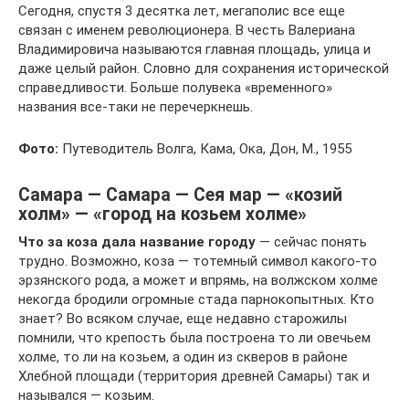
Сегодня, спустя 3 десятка лет, мегаполис все еще
связан с именем революционера. В честь Валериана
Владимировича называются главная площадь, улица и
даже целый район. Словно для сохранения исторической
справедливости. Больше полувека «временного»
названия все-таки не перечеркнешь.
Фото:
Путеводитель Волга, Кама, Ока, Дон, М., 1955
Самара — Самара — Сея мар — «козий
холм» — «город на козьем холме»
Что за коза дала название городу
— сейчас понять
трудно. Возможно, коза — тотемный символ какого-то
эрзянского рода, а может и впрямь, на волжском холме
некогда бродили огромные стада парнокопытных. Кто
знает? Во всяком случае, еще недавно старожилы
помнили, что крепость была построена то ли овечьем
холме, то ли на козьем, а один из скверов в районе
Хлебной площади (территория древней Самары) так и
назывался — козьим.