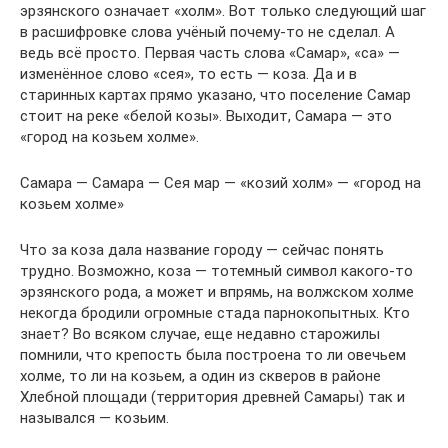
эрзянского означает «холм». Вот только следующий шаг
в расшифровке слова учёный почему-то не сделал. А
ведь всё просто. Первая часть слова «Самар», «са» —
изменённое слово «сея», то есть — коза. Да и в
старинных картах прямо указано, что поселение Самар
стоит на реке «белой козы». Выходит, Самара — это
«город на козьем холме».
Самара — Самара — Сея мар — «козий холм» — «город на
козьем холме»
Что за коза дала название городу — сейчас понять
трудно. Возможно, коза — тотемный символ какого-то
эрзянского рода, а может и впрямь, на волжском холме
некогда бродили огромные стада парнокопытных. Кто
знает? Во всяком случае, еще недавно старожилы
помнили, что крепость была построена то ли овечьем
холме, то ли на козьем, а один из скверов в районе
Хлебной площади (территория древней Самары) так и
назывался — козьим.