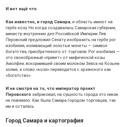
И вот ещё
что
.
Как известно, и город Самара
, и область имеют на
гербе козу. Но когда создавалась Самарская губерния,
министр внутренних дел Российской Империи Лев
Перовский предложил Сенату изобразить на гербе рог
изобилия, изливающий золотые монеты — символ
богатства, приобретенного от торговли. Рог изобилия —
это своеобразный «привет» от мифической козы
Амолфеи, вскормившей своим молоком Зевса на Козьем
холме, а слово «козя» переводится с эрзянского как
«богатство».
И не смотря на то, что император проект
Перовского
забраковал, на сущность города это никак
не повлияло. Как была Самара городом торговцев, так
им и осталась.
Город Самара и картография