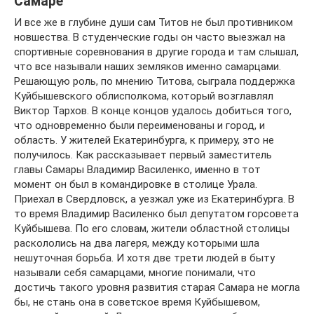
Самаре
И все же в глубине души сам Титов не был противником
новшества. В студенческие годы он часто выезжал на
спортивные соревнования в другие города и там слышал,
что все называли наших земляков именно самарцами.
Решающую роль, по мнению Титова, сыграла поддержка
Куйбышевского облисполкома, который возглавлял
Виктор Тархов. В конце концов удалось добиться того,
что одновременно были переименованы и город, и
область. У жителей Екатеринбурга, к примеру, это не
получилось. Как рассказывает первый заместитель
главы Самары Владимир Василенко, именно в тот
момент он был в командировке в столице Урала.
Приехал в Свердловск, а уезжал уже из Екатеринбурга. В
то время Владимир Василенко был депутатом горсовета
Куйбышева. По его словам, жители областной столицы
раскололись на два лагеря, между которыми шла
нешуточная борьба. И хотя две трети людей в быту
называли себя самарцами, многие понимали, что
достичь такого уровня развития старая Самара не могла
бы, не стань она в советское время Куйбышевом,