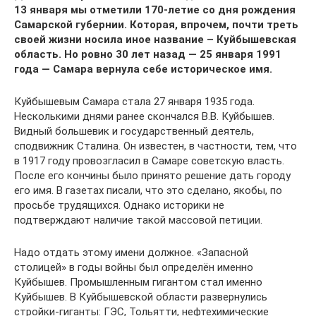
13 января мы отметили 170-летие со дня рождения
Самарской губернии. Которая, впрочем, почти треть
своей жизни носила иное название – Куйбышевская
область. Но ровно 30 лет назад — 25 января 1991
года — Самара вернула себе историческое имя.
Куйбышевым Самара стала 27 января 1935 года.
Несколькими днями ранее скончался В.В. Куйбышев.
Видный большевик и государственный деятель,
сподвижник Сталина. Он известен, в частности, тем, что
в 1917 году провозгласил в Самаре советскую власть.
После его кончины было принято решение дать городу
его имя. В газетах писали, что это сделано, якобы, по
просьбе трудящихся. Однако историки не
подтверждают наличие такой массовой петиции.
Надо отдать этому имени должное. «Запасной
столицей» в годы войны был определён именно
Куйбышев. Промышленным гигантом стал именно
Куйбышев. В Куйбышевской области развернулись
стройки-гиганты: ГЭС, Тольятти, нефтехимические