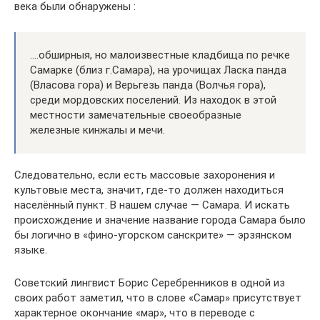
века были обнаружены :
….обширныя, но малоизвестные кладбища по речке
Самарке (близ г.Самара), на урочищах Ласка панда
(Власова гора) и Верьгезь панда (Волчья гора),
среди мордовских поселений. Из находок в этой
местности замечательные своеобразные
железные кинжалы и мечи.
Следовательно, если есть массовые захоронения и
культовые места, значит, где-то должен находиться
населённый пункт. В нашем случае — Самара. И искать
происхождение и значение название города Самара было
бы логично в «фино-угорском санскрите» — эрзянском
языке.
Советский лингвист Борис Серебренников в одной из
своих работ заметил, что в слове «Самар» присутствует
характерное окончание «мар», что в переводе с