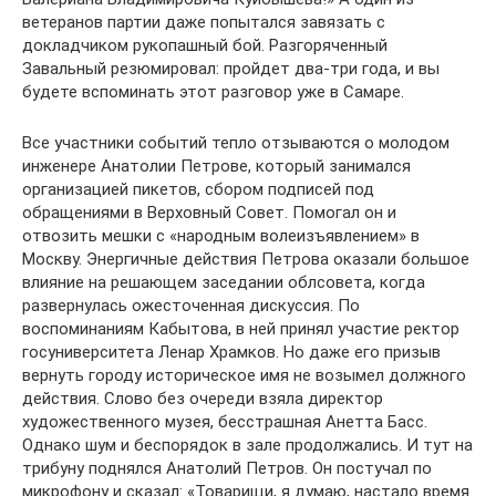
ветеранов партии даже попытался завязать с
докладчиком рукопашный бой. Разгоряченный
Завальный резюмировал: пройдет два-три года, и вы
будете вспоминать этот разговор уже в Самаре.
Все участники событий тепло отзываются о молодом
инженере Анатолии Петрове, который занимался
организацией пикетов, сбором подписей под
обращениями в Верховный Совет. Помогал он и
отвозить мешки с «народным волеизъявлением» в
Москву. Энергичные действия Петрова оказали большое
влияние на решающем заседании облсовета, когда
развернулась ожесточенная дискуссия. По
воспоминаниям Кабытова, в ней принял участие ректор
госуниверситета Ленар Храмков. Но даже его призыв
вернуть городу историческое имя не возымел должного
действия. Слово без очереди взяла директор
художественного музея, бесстрашная Анетта Басс.
Однако шум и беспорядок в зале продолжались. И тут на
трибуну поднялся Анатолий Петров. Он постучал по
микрофону и сказал: «Товарищи, я думаю, настало время