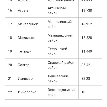
Агрызский
16
Агрыз
19 738
8
район
Мензелинский
17
Мензелинск
16 952
8
район
Мамадышский
18
Мамадыш
15 528
8
район
Тетюшский
19
Тетюши
11 449
8
район
Спасский район
20
Болгар
85 42
8
район
Лаишевский
21
Лаишево
82 28
8
район
Зеленодольский
22
Иннополис
10
8
район