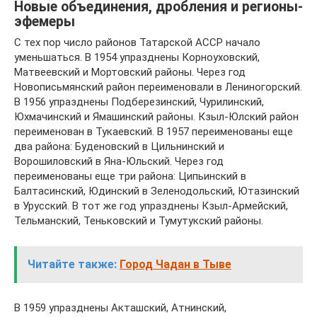
Новые объединения, дробления и регионы-
эфемеры
С тех пор число районов Татарской АССР начало
уменьшаться. В 1954 упразднены Корноуховский,
Матвеевский и Мортовский районы. Через год
Новописьмянский район переименовали в Лениногорский.
В 1956 упразднены Подберезинский, Чурилинский,
Юхмачинский и Ямашинский районы. Кзыл-Юлский район
переименован в Тукаевский. В 1957 переименованы еще
два района: Буденовский в Цильнинский и
Ворошиловский в Яна-Юльский. Через год
переименованы еще три района: Ципьинский в
Балтасинский, Юдинский в Зеленодольский, Ютазинский
в Урусский. В тот же год упразднены Кзыл-Армейский,
Тельманский, Теньковский и Тумутукский районы.
Читайте также:
Город Чадан в Тыве
В 1959 упразднены Акташский, Атнинский,