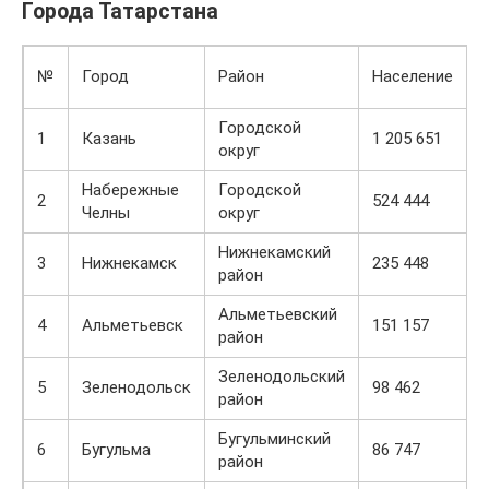
Города Татарстана
№
Город
Район
Население
Городской
1
Казань
1 205 651
8
округ
Набережные
Городской
2
524 444
8
Челны
округ
Нижнекамский
3
Нижнекамск
235 448
8
район
Альметьевский
4
Альметьевск
151 157
8
район
Зеленодольский
5
Зеленодольск
98 462
8
район
Бугульминский
6
Бугульма
86 747
8
район