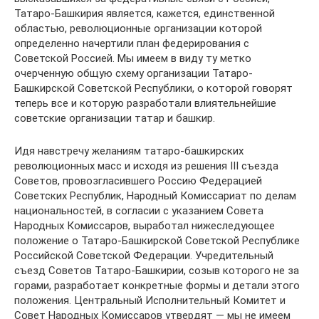
Татаро-Башкирия является, кажется, единственной
областью, революционные организации которой
определенно начертили план федерирования с
Советской Россией. Мы имеем в виду ту метко
очерченную общую схему организации Татаро-
Башкирской Советской Республики, о которой говорят
теперь все и которую разработали влиятельнейшие
советские организации татар и башкир.
Идя навстречу желаниям татаро-башкирских
революционных масс и исходя из решения III съезда
Советов, провозгласившего Россию Федерацией
Советских Республик, Народный Комиссариат по делам
национальностей, в согласии с указанием Совета
Народных Комиссаров, выработал нижеследующее
положение о Татаро-Башкирской Советской Республике
Российской Советской Федерации. Учредительный
съезд Советов Татаро-Башкирии, созыв которого не за
горами, разработает конкретные формы и детали этого
положения. Центральный Исполнительный Комитет и
Совет Народных Комиссаров утвердят — мы не имеем