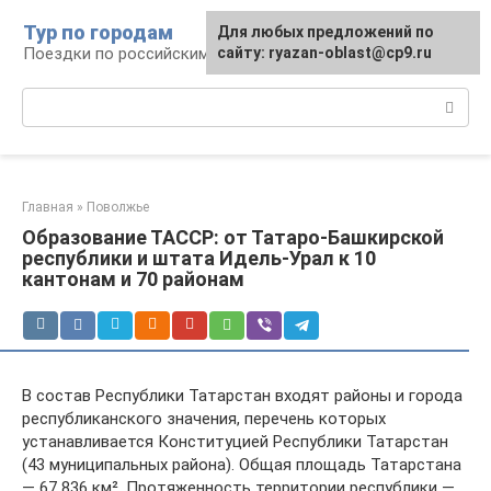
Перейти
Тур по городам
Для любых предложений по
к
Поездки по российским городам
сайту: ryazan-oblast@cp9.ru
контенту
Поиск:
Главная
»
Поволжье
Образование ТАССР: от Татаро-Башкирской
республики и штата Идель-Урал к 10
кантонам и 70 районам
В состав Республики Татарстан входят районы и города
республиканского значения, перечень которых
устанавливается Конституцией Республики Татарстан
(43 муниципальных района). Общая площадь Татарстана
— 67 836 км². Протяженность территории республики —