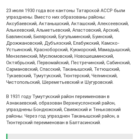
23 июля 1930 года все кантоны Татарской АССР были
упразднены. Вместо них образованы районы:
Аксубаевский, Актанышский, Акташский, Алексеевский,
Алькеевский, Альметьевский, Апастовский, Арский,
Бавлинский, Билярский, Бугульминский, Буинский,
Дрожжановский, Дубъязский, Елабужский, Камско-
Устьинский, Красноборский, Кукморский, Мамадышский,
Мензелинский, Муслюмовский, Новошешминский,
Октябрьский, Первомайский, Пестречинский, Сабинский,
Сармановский, Спасский, Таканышский, Тетюшский,
Тукаевский, Тумутукский, Тюнтерский, Челнинский,
Чистопольский, Шереметьевский и Шугуровский.
В 1931 году Тумутукский район переименован в
Азнакаевский, образован Верхнеуслонский район,
упразднены Бондюжский, Свияжский и Теньковский
районы. Через год упразднен Таканышский район, а
Тюнтерский переименован в Балтасинский.