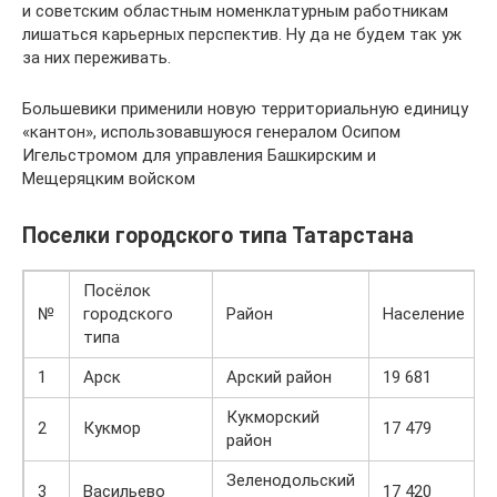
и советским областным номенклатурным работникам
лишаться карьерных перспектив. Ну да не будем так уж
за них переживать.
Большевики применили новую территориальную единицу
«кантон», использовавшуюся генералом Осипом
Игельстромом для управления Башкирским и
Мещеряцким войском
Поселки городского типа Татарстана
Посёлок
№
городского
Район
Население
типа
1
Арск
Арский район
19 681
Кукморский
2
Кукмор
17 479
район
Зеленодольский
3
Васильево
17 420