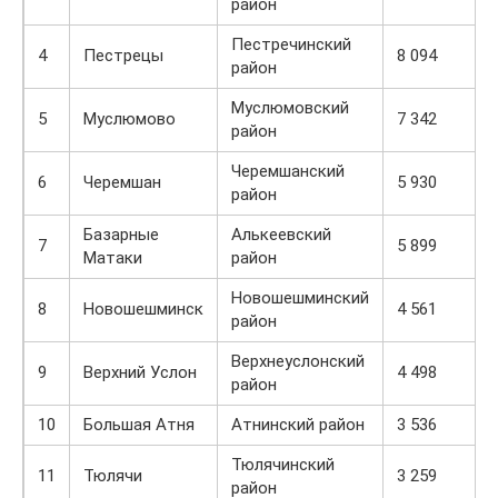
район
Пестречинский
4
Пестрецы
8 094
район
Муслюмовский
5
Муслюмово
7 342
район
Черемшанский
6
Черемшан
5 930
район
Базарные
Алькеевский
7
5 899
Матаки
район
Новошешминский
8
Новошешминск
4 561
район
Верхнеуслонский
9
Верхний Услон
4 498
район
10
Большая Атня
Атнинский район
3 536
Тюлячинский
11
Тюлячи
3 259
район