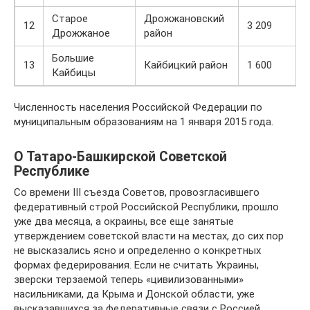
Старое
Дрожжановский
12
3 209
Дрожжаное
район
Большие
13
Кайбицкий район
1 600
Кайбицы
Численность населения Российской Федерации по
муниципальным образованиям на 1 января 2015 года.
О Татаро-Башкирской Советской
Республике
Со времени III съезда Советов, провозгласившего
федеративный строй Российской Республики, прошло
уже два месяца, а окраины, все еще занятые
утверждением советской власти на местах, до сих пор
не высказались ясно и определенно о конкретных
формах федерирования. Если не считать Украины,
зверски терзаемой теперь «цивилизованными»
насильниками, да Крыма и Донской области, уже
высказавшихся за федеративные связи с Россией,