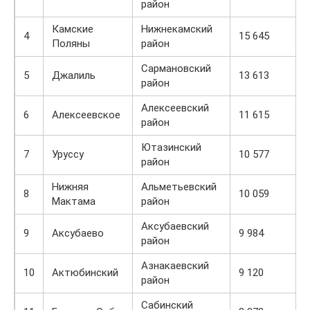
район
Камские
Нижнекамский
4
15 645
Поляны
район
Сармановский
5
Джалиль
13 613
район
Алексеевский
6
Алексеевское
11 615
район
Ютазинский
7
Уруссу
10 577
район
Нижняя
Альметьевский
8
10 059
Мактама
район
Аксубаевский
9
Аксубаево
9 984
район
Азнакаевский
10
Актюбинский
9 120
район
Сабинский