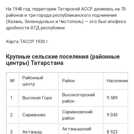
На 1948 год территория Татарской АССР делилась на 70
районов и три города республиканского подчинения
(Казань, Зеленодольск и Чистополь) — это был апофеоз
дробности АТД республики.
Карта ТАССР 1930 г.
Крупные сельские поселения (районные
центры) Татарстана
Районный
№
Район
Население
центр
Высокогорский
1
Высокая Гора
9 589
район
Сармановский
2
Сарманово
9 043
район
Актанышский
3
Актаныш
8 923