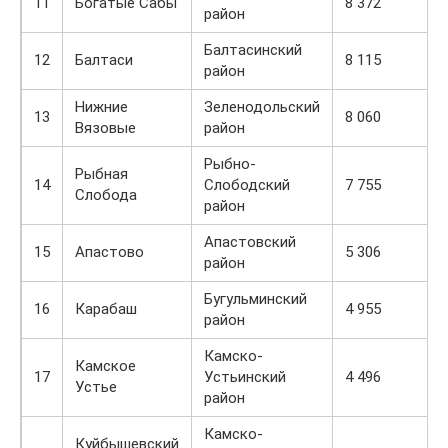
11
Богатые Сабы
8 372
район
Балтасинский
12
Балтаси
8 115
район
Нижние
Зеленодольский
13
8 060
Вязовые
район
Рыбно-
Рыбная
14
Слободский
7 755
Слобода
район
Апастовский
15
Апастово
5 306
район
Бугульминский
16
Карабаш
4 955
район
Камско-
Камское
17
Устьинский
4 496
Устье
район
Камско-
Куйбышевский