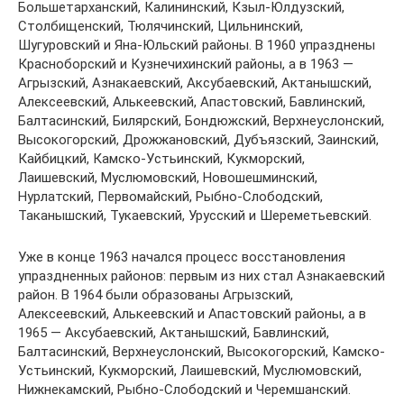
Большетарханский, Калининский, Кзыл-Юлдузский,
Столбищенский, Тюлячинский, Цильнинский,
Шугуровский и Яна-Юльский районы. В 1960 упразднены
Красноборский и Кузнечихинский районы, а в 1963 —
Агрызский, Азнакаевский, Аксубаевский, Актанышский,
Алексеевский, Алькеевский, Апастовский, Бавлинский,
Балтасинский, Билярский, Бондюжский, Верхнеуслонский,
Высокогорский, Дрожжановский, Дубъязский, Заинский,
Кайбицкий, Камско-Устьинский, Кукморский,
Лаишевский, Муслюмовский, Новошешминский,
Нурлатский, Первомайский, Рыбно-Слободский,
Таканышский, Тукаевский, Урусский и Шереметьевский.
Уже в конце 1963 начался процесс восстановления
упраздненных районов: первым из них стал Азнакаевский
район. В 1964 были образованы Агрызский,
Алексеевский, Алькеевский и Апастовский районы, а в
1965 — Аксубаевский, Актанышский, Бавлинский,
Балтасинский, Верхнеуслонский, Высокогорский, Камско-
Устьинский, Кукморский, Лаишевский, Муслюмовский,
Нижнекамский, Рыбно-Слободский и Черемшанский.