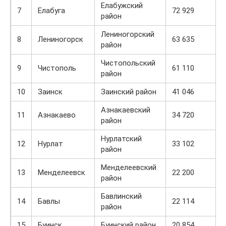
Елабужский
7
Елабуга
72 929
8
район
Лениногорский
8
Лениногорск
63 635
8
район
Чистопольский
9
Чистополь
61 110
8
район
10
Заинск
Заинский район
41 046
8
Азнакаевский
11
Азнакаево
34 720
8
район
Нурлатский
12
Нурлат
33 102
8
район
Менделеевский
13
Менделеевск
22 200
8
район
Бавлинский
14
Бавлы
22 114
8
район
15
Буинск
Буинский район
20 854
8