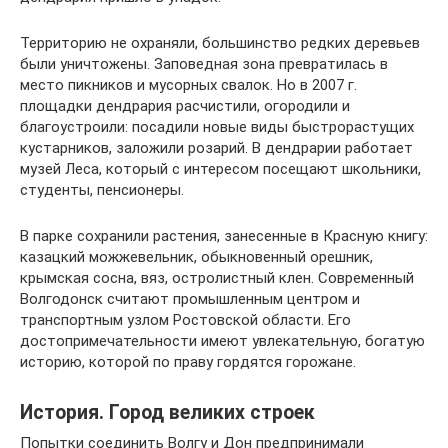
Территорию не охраняли, большинство редких деревьев
были уничтожены. Заповедная зона превратилась в
место пикников и мусорных свалок. Но в 2007 г.
площадки дендрария расчистили, огородили и
благоустроили: посадили новые виды быстрорастущих
кустарников, заложили розарий. В дендрарии работает
музей Леса, который с интересом посещают школьники,
студенты, пенсионеры.
В парке сохранили растения, занесенные в Красную книгу:
казацкий можжевельник, обыкновенный орешник,
крымская сосна, вяз, остролистный клен. Современный
Волгодонск считают промышленным центром и
транспортным узлом Ростовской области. Его
достопримечательности имеют увлекательную, богатую
историю, которой по праву гордятся горожане.
История. Город великих строек
Попытки соединить Волгу и Дон предпринимали