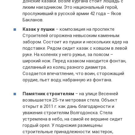
донские казаки. Возле кургана стоит лошадь с
лихим наездником. Это национальный герой,
прослуживший в русской армии 42 года – Яков
Бакланов.
Казак у пушки
– композиция на проспекте
Строителей огорожена невысоким каменным
забором. Состоит из пушки и нескольких ядер на
подставке. Рядом сидит казак с ковшом в левой
руке. На коленях у него ружье, за поясом –
широкий нож. Перед казаком находится фонтан,
сделанный из колец разного диаметра.
Создается впечатление, что воин, сторожащий
орудие, пьет воду, набранную из фонтана.
Памятник строителям
– на улице Весенней
возвышается 25-ти метровая стела. Объект
открыт в 2011 г. как дань благодарности и
уважения строителям Волгодонска. Стела
устремлена в небо, на самой ее вершине сидит
гордый орел. У подножия размещены
строительные принадлежности: мастерок,