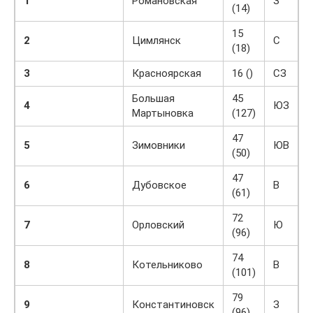
1
Романовская
З
(14)
15
2
Цимлянск
С
(18)
3
Красноярская
16 ()
СЗ
Большая
45
4
ЮЗ
Мартыновка
(127)
47
5
Зимовники
ЮВ
(50)
47
6
Дубовское
В
(61)
72
7
Орловский
Ю
(96)
74
8
Котельниково
В
(101)
79
9
Константиновск
З
(96)