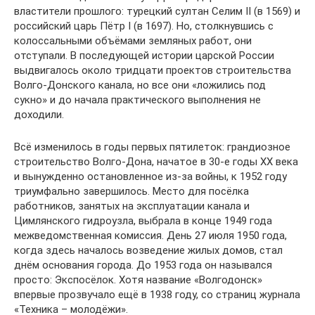
властители прошлого: турецкий султан Селим II (в 1569) и
российский царь Пётр I (в 1697). Но, столкнувшись с
колоссальными объёмами земляных работ, они
отступали. В последующей истории царской России
выдвигалось около тридцати проектов строительства
Волго-Донского канала, но все они «ложились под
сукно» и до начала практического выполнения не
доходили.
Всё изменилось в годы первых пятилеток: грандиозное
строительство Волго-Дона, начатое в 30-е годы ХХ века
и вынужденно остановленное из-за войны, к 1952 году
триумфально завершилось. Место для посёлка
работников, занятых на эксплуатации канала и
Цимлянского гидроузла, выбрала в конце 1949 года
межведомственная комиссия. День 27 июля 1950 года,
когда здесь началось возведение жилых домов, стал
днём основания города. До 1953 года он назывался
просто: Экспосёлок. Хотя название «Волгодонск»
впервые прозвучало ещё в 1938 году, со страниц журнала
«Техника – молодёжи».