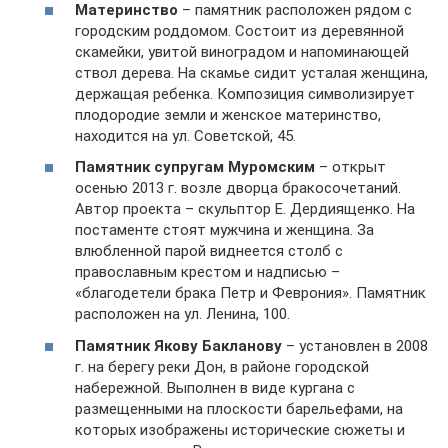
Материнство
– памятник расположен рядом с
городским роддомом. Состоит из деревянной
скамейки, увитой виноградом и напоминающей
ствол дерева. На скамье сидит усталая женщина,
держащая ребенка. Композиция символизирует
плодородие земли и женское материнство,
находится на ул. Советской, 45.
Памятник супругам Муромским
– открыт
осенью 2013 г. возле дворца бракосочетаний.
Автор проекта – скульптор Е. Дердиященко. На
постаменте стоят мужчина и женщина. За
влюбленной парой виднеется столб с
православным крестом и надписью –
«благодетели брака Петр и Феврония». Памятник
расположен на ул. Ленина, 100.
Памятник Якову Бакланову
– установлен в 2008
г. на берегу реки Дон, в районе городской
набережной. Выполнен в виде кургана с
размещенными на плоскости барельефами, на
которых изображены исторические сюжеты и