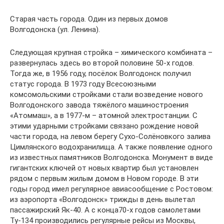
Старая часть города. Один из первых домов
Волгодонска (ул. Ленина).
Следующая крупная стройка – химического комбината –
развернулась здесь во второй половине 50-х годов.
Тогда же, в 1956 году, посёлок Волгодонск получил
статус города. В 1973 году Всесоюзными
комсомольскими стройками стали возведение нового
Волгодонского завода тяжёлого машиностроения
«Атоммаш», а в 1977-м – атомной электростанции. С
этими ударными стройками связано рождение новой
части города, на левом берегу Сухо-Солёновкого залива
Цимлянского водохранилища. А также появление одного
из известных памятников Волгодонска. Монумент в виде
гигантских ключей от новых квартир был установлен
рядом с первым жилым домом в Новом городе. В эти
годы город имел регулярное авиасообщение с Ростовом:
из аэропорта «Волгодонск» трижды в день вылетал
пассажирский Як-40. А с конца70-х годов самолетами
Ту-134 производились регулярные рейсы из Москвы,