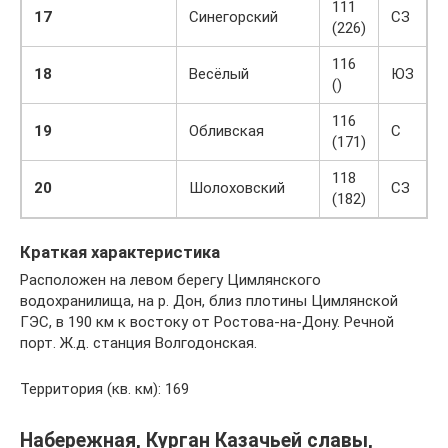
111
17
Синегорский
СЗ
(226)
116
18
Весёлый
ЮЗ
()
116
19
Обливская
С
(171)
118
20
Шолоховский
СЗ
(182)
Краткая характеристика
Расположен на левом берегу Цимлянского
водохранилища, на р. Дон, близ плотины Цимлянской
ГЭС, в 190 км к востоку от Ростова-на-Дону. Речной
порт. Ж.д. станция Волгодонская.
Территория (кв. км): 169
Набережная, Курган Казачьей славы,