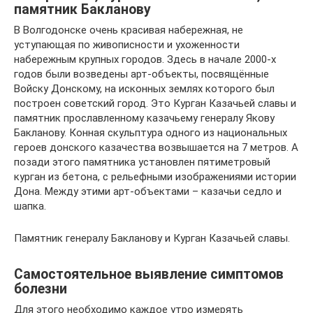
памятник Бакланову
В Волгодонске очень красивая набережная, не
уступающая по живописности и ухоженности
набережным крупных городов. Здесь в начале 2000-х
годов были возведены арт-объекты, посвящённые
Войску Донскому, на исконных землях которого был
построен советский город. Это Курган Казачьей славы и
памятник прославленному казачьему генералу Якову
Бакланову. Конная скульптура одного из национальных
героев донского казачества возвышается на 7 метров. А
позади этого памятника установлен пятиметровый
курган из бетона, с рельефными изображениями истории
Дона. Между этими арт-объектами – казачьи седло и
шапка.
Памятник генералу Бакланову и Курган Казачьей славы.
Самостоятельное выявление симптомов
болезни
Для этого необходимо каждое утро измерять