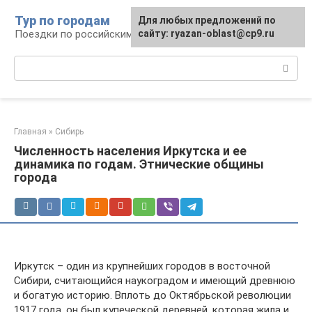
Перейти
Тур по городам
Для любых предложений по
к
Поездки по российским городам
сайту: ryazan-oblast@cp9.ru
контенту
Поиск:
Главная
»
Сибирь
Численность населения Иркутска и ее
динамика по годам. Этнические общины
города
Иркутск – один из крупнейших городов в восточной
Сибири, считающийся наукоградом и имеющий древнюю
и богатую историю. Вплоть до Октябрьской революции
1917 года, он был купеческой деревней, которая жила и