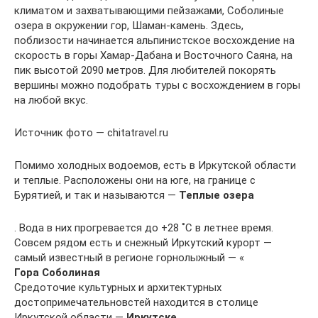
климатом и захватывающими пейзажами, Соболиные
озера в окружении гор, Шаман-камень. Здесь,
поблизости начинается альпинистское восхождение на
скорость в горы Хамар-Дабана и Восточного Саяна, на
пик высотой 2090 метров. Для любителей покорять
вершины можно подобрать туры с восхождением в горы
на любой вкус.
Источник фото — chitatravel.ru
Помимо холодных водоемов, есть в Иркутской области
и теплые. Расположены они на юге, на границе с
Бурятией, и так и называются —
Теплые озера
. Вода в них прогревается до +28 ˚C в летнее время.
Совсем рядом есть и снежный Иркутский курорт —
самый известный в регионе горнолыжный — «
Гора Соболиная
Средоточие культурных и архитектурных
достопримечательновстей находится в столице
Иркутской области —
Иркутске