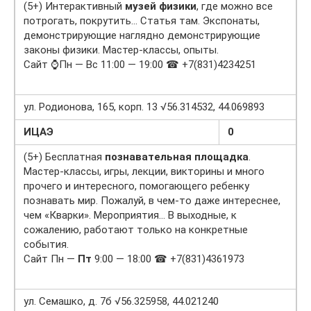
(5+) Интерактивный
музей физики
, где можно все
потрогать, покрутить… Статья там. Экспонаты,
демонстрирующие наглядно демонстрирующие
законы физики. Мастер-классы, опыты.
Сайт ⌚Пн — Вс 11:00 — 19:00 ☎ +7(831)4234251
ул. Родионова, 165, корп. 13 √56.314532, 44.069893
ИЦАЭ
0
(5+) Бесплатная
познавательная площадка
.
Мастер-классы, игры, лекции, викторины и много
прочего и интересного, помогающего ребенку
познавать мир. Пожалуй, в чем-то даже интереснее,
чем «Кварки». Мероприятия… В выходные, к
сожалению, работают только на конкретные
события.
Сайт Пн —
Пт
9:00 — 18:00 ☎ +7(831)4361973
ул. Семашко, д. 7б √56.325958, 44.021240