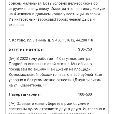
совсем маленькая. Есть условно велнесс-зона со
струями в спину, снизу. Имеется что-то типа джакузи
на 4 человек в дальнем конце у лестницы на горки.
Из интересных (взрослых) горок: черная дыра и
«качели».
г. Кстово, пл. Ленина, д. 5 √56.151612, 44.208718
Батутные центры
350-750
(5+) В 2022 году работает 4 батутных центра.
Подробно описаны в этой статье. Мы обычно
посещаем по акциям Фан Джамп на площади
Комсомольской, обходится всего в 200 рублей. Еще
условно к батутам можно отнести «Джунгли сити»
на ул. Коминтерна, 11
Лазертаг-арены
100-500
(7+) Одеваете жилет, берете в руки оружие и
световым лучом стреляете друг в друга. Интересно и