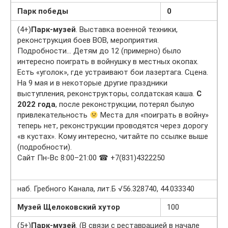
Парк победы
0
(4+)
Парк-музей
. Выставка военной техники,
реконструкция боев ВОВ, мероприятия.
Подробности… Детям до 12 (примерно) было
интересно поиграть в войнушку в местных окопах.
Есть «уголок», где устраивают бои лазертага. Сцена.
На 9 мая и в некоторые другие праздники
выступления, реконструкторы, солдатская каша.
С
2022 года
, после реконструкции, потерял былую
привлекательность
Места для «поиграть в войну»
теперь нет, реконструкции проводятся через дорогу
«в кустах». Кому интересно, читайте по ссылке выше
(подробности).
Сайт Пн-Вс 8:00–21:00 ☎ +7(831)4322250
наб. Гребного Канала, лит.Б √56.328740, 44.033340
Музей Щелоковский хутор
100
(5+)
Парк-музей
. (В связи с реставрацией в начале