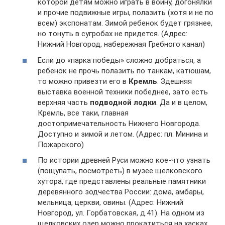
которой детям можно играть в войну, догонялки
и прочие подвижные игры, полазить (хотя и не по
всем) экспонатам. Зимой ребенок будет грязнее,
но тонуть в сугробах не придется. (Адрес:
Нижний Новгород, набережная Гребного канал)
Если до «парка победы» сложно добраться, а
ребенок не прочь полазить по танкам, катюшам,
то можно привезти его в
Кремль
. Здешняя
выставка военной техники победнее, зато есть
верхняя часть
подводной лодки
. Да и в целом,
Кремль, все таки, главная
достопримечательность Нижнего Новгорода.
Доступно и зимой и летом. (Адрес: пл. Минина и
Пожарского)
По истории древней Руси можно кое-что узнать
(пощупать, посмотреть) в музее щелковского
хутора, где представлены реальные памятники
деревянного зодчества России: дома, амбары,
мельница, церкви, овины. (Адрес: Нижний
Новгород, ул. Горбатовская, д.41). На одном из
щелковских озер можно прокатиться на хасках,