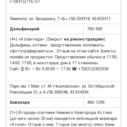
+7(831)2716737
Лимпопо: ул. Ярошенко, 7 «Б» √56.333918, 43.853511
Дельфинарий
700-900
(4+) «Атлантида». (Закрыт
на реконструкцию
)
Дельфины, котики… представления, поплавать,
сфотографироваться… Отзыв на этом сайте. Билеты
онлайн не продаются. Представления обычно в 11:00;
14:00; 17:00, в некоторые дни в 17 отменены.
Сайт ⌚ Вт — Вс 9:30:00 — 17:30 ☎ +7(831)2303330
Парк им. 1 Мая. ст. М «Чкаловская». ул. Октябрьской
Революции 31, к.4 √56.308348, 43.934596
Аквапарк
400-1290
(1+) В городе спутнике Нижнего Новгорода Кстово
(до него около 20 км) находится небольшой аквапарк
«Атолл». Отзыв о нем. 7 горок (не много), плюс бани.