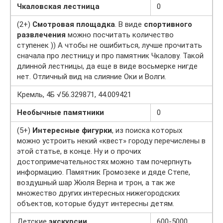
Чкаловская лестница
0
(2+)
Смотровая площадка
. В виде
спортивного
развлечения
можно посчитать количество
ступенек )) А чтобы не ошибиться, лучше прочитать
сначала про лестницу и про памятник Чкалову. Такой
длинной лестницы, да еще в виде восьмерке нигде
нет. Отличный вид на слияние Оки и Волги.
Кремль, 4Б √56.329871, 44.009421
Необычные памятники
0
(5+)
Интересные фигурки
, из поиска которых
можно устроить некий «квест» городу перечислены в
этой статье, в конце. Ну и о прочих
достопримечательностях можно там почерпнуть
информацию. Памятник Громозеке и дяде Степе,
воздушный шар Жюля Верна и трон, а так же
множество других интересных нижегородских
объектов, которые будут интересны детям.
Детские
экскурсии
600-5000