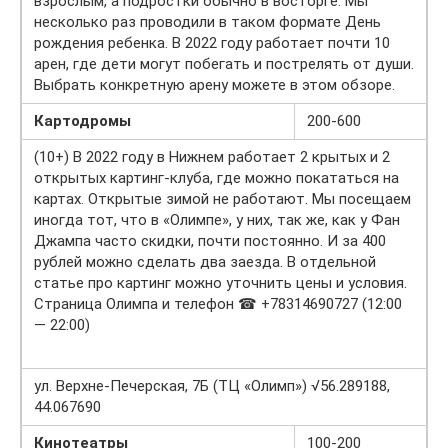
взрослым, а подростки обычно в восторге. Мы
несколько раз проводили в таком формате День
рождения ребенка. В 2022 году работает почти 10
арен, где дети могут побегать и пострелять от души.
Выбрать конкретную арену можете в этом обзоре.
Картодромы
200-600
(10+) В 2022 году в Нижнем работает 2 крытых и 2
открытых картинг-клуба, где можно покататься на
картах. Открытые зимой не работают. Мы посещаем
иногда тот, что в «Олимпе», у них, так же, как у Фан
Джампа часто скидки, почти постоянно. И за 400
рублей можно сделать два заезда. В отдельной
статье про картинг можно уточнить цены и условия.
Страница Олимпа и телефон ☎ +78314690727 (12:00
— 22:00)
ул. Верхне-Печерская, 7Б (ТЦ «Олимп») √56.289188,
44.067690
Кинотеатры
100-200