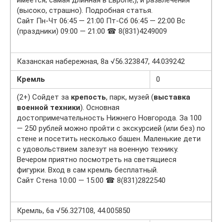
имеется; самая длинная в Европе;), и развлечения
(высоко, страшно). Подробная статья.
Сайт Пн-Чт 06:45 — 21:00 Пт-Сб 06:45 — 22:00 Вс
(праздники) 09:00 — 21:00 ☎ 8(831)4249009
Казанская набережная, 8а √56.323847, 44.039242
Кремль
0
(2+) Сойдет за
крепость
, парк, музей (
выставка
военной техники
). Основная
достопримечательность Нижнего Новгорода. За 100
— 250 рублей можно пройти с экскурсией (или без) по
стене и посетить несколько башен. Маленькие дети
с удовольствием залезут на военную технику.
Вечером приятно посмотреть на светящиеся
фигурки. Вход в сам кремль бесплатный.
Сайт Стена 10:00 — 15:00 ☎ 8(831)2822540
Кремль, 6а √56.327108, 44.005850