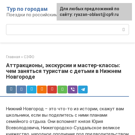
Перейти
Тур по городам
Для любых предложений по
к
Поездки по российским городам
сайту: ryazan-oblast@cp9.ru
контенту
Поиск:
Главная
»
СЗФО
Аттракционы, экскурсии и мастер-классы:
чем заняться туристам с детьми в Нижнем
Новгороде
Нижний Новгород – это что-то из истории, скажут вам
школьники, если вы поделитесь с ними планами
семейного отдыха. Они вспомнят князя Юрия
Всеволодовича, Нижегородско-Суздальское великое
княжество, народное ополчение под предводительством