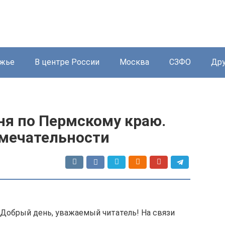
жье
В центре России
Москва
СЗФО
Дру
ня по Пермскому краю.
мечательности
Добрый день, уважаемый читатель! На связи