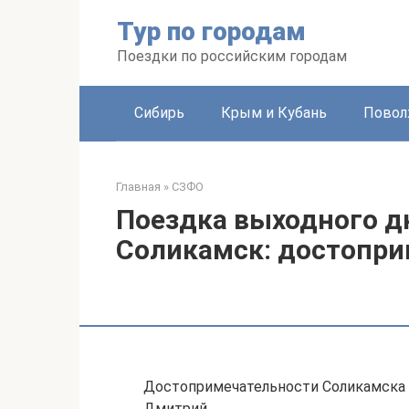
Перейти
Тур по городам
к
контенту
Поездки по российским городам
Сибирь
Крым и Кубань
Повол
Главная
»
СЗФО
Поездка выходного д
Соликамск: достопри
Достопримечательности Соликамска 
Дмитрий.