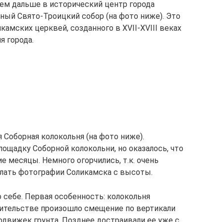
ем дальше в исторический центр города
ный Свято-Троицкий собор (на фото ниже). Это
амских церквей, созданного в XVII-XVIII веках
я города.
Соборная колокольня (на фото ниже).
ощадку Соборной колокольни, но оказалось, что
е месяцы. Немного огорчились, т.к. очень
лать фотографии Соликамска с высоты.
 себе. Первая особенность: колокольня
троительстве произошло смещение по вертикали
одвижек грунта. Позднее достраивали ее уже с