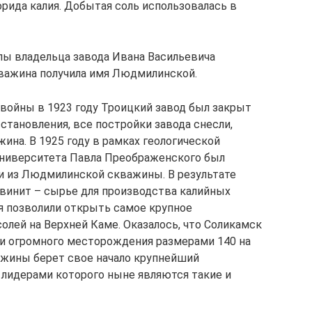
ида калия. Добытая соль использовалась в
ы владельца завода Ивана Васильевича
кважина получила имя Людмилинской.
войны в 1923 году Троицкий завод был закрыт
становления, все постройки завода снесли,
ина. В 1925 году в рамках геологической
ниверситета Павла Преображенского был
и из Людмилинской скважины. В результате
ьвинит – сырье для производства калийных
я позволили открыть самое крупное
лей на Верхней Каме. Оказалось, что Соликамск
ти огромного месторождения размерами 140 на
ажины берет свое начало крупнейший
лидерами которого ныне являются такие и