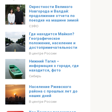
Окрестности Великого
Новгорода и Валдай:
продолжение отчета по
поездке на машине зимой
СЗФО
Где находится Майкоп?
Географическое
положение, население и
достопримечательности
В центре России
Нижний Тагил –
информация о городе, где
находится, фото
Сибирь
Население Ржевского
района с прошлых лет до
наших дней
В центре России