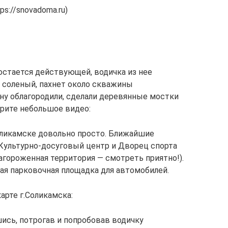
s://snovadoma.ru)
стается действующей, водичка из нее
ы соленый, пахнет около скважины
ну облагородили, сделали деревянные мостки
трите небольшое видео:
ликамске довольно просто. Ближайшие
Культурно-досуговый центр и Дворец спорта
лагороженная территория — смотреть приятно!).
я парковочная площадка для автомобилей.
арте г.Соликамска:
сь, потрогав и попробовав водичку