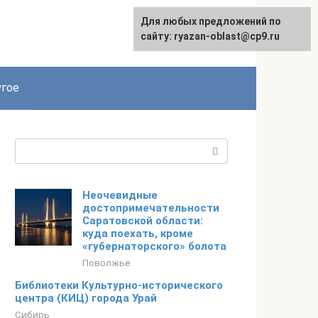
Для любых предложений по
сайту: ryazan-oblast@cp9.ru
гое
Поиск:
Неочевидные
достопримечательности
Саратовской области:
куда поехать, кроме
«губернаторского» болота
Поволжье
Библиотеки Культурно-исторического
центра (КИЦ) города Урай
Сибирь