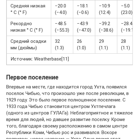
Средняя низкая
−20.0
−18.1
−10.9
−5.0
° C (° F)
(−4.0)
(−0.6)
(12.4)
(23.0)
Рекордно
−48.5
−43.9
−39.2
−28.4
низкая ° C (° F)
(−55.3)
(−47.0)
(−38.6)
(−19.1)
Средний осадки
32
26
29
28
мм (дюймы)
(1.3)
(1.0)
(1.1)
(1.1)
Источник: Weatherbase[11]
Первое поселение
Впервые на месте, где находится город Ухта, появился
поселок Чибью, что произошло уже после революции, в
1929 году. Это было первое полноценное поселение. С
1933 года Чибью становится центром Ухтпечлага
(одного из центров ГУЛАГа). Неблагоприятное и тяжелое
время для людей, но давшее развитие поселку. Кроме
того, благодаря своему расположению в самом центре
Республики Коми, Чибью рос и развивался. Вскоре