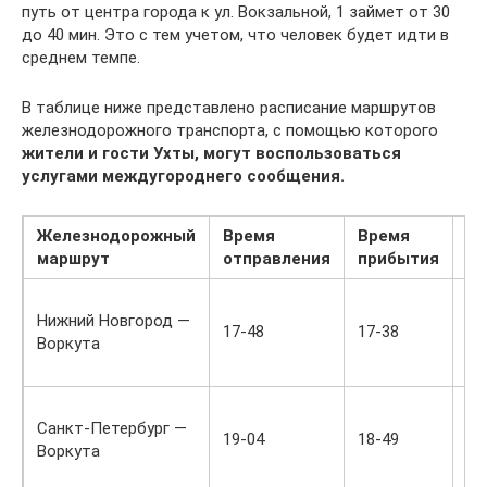
путь от центра города к ул. Вокзальной, 1 займет от 30
до 40 мин. Это с тем учетом, что человек будет идти в
среднем темпе.
В таблице ниже представлено расписание маршрутов
железнодорожного транспорта, с помощью которого
жители и гости Ухты, могут воспользоваться
услугами междугороднего сообщения.
Железнодорожный
Время
Время
Дн
маршрут
отправления
прибытия
Тр
Нижний Новгород —
№0
17-48
17-38
Воркута
ку
еж
Пр
Санкт-Петербург —
эк
19-04
18-49
Воркута
дв
Ух