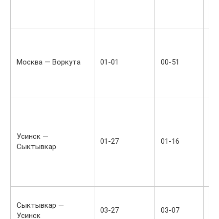
се
РФ
Фи
эк
сл
Москва — Воркута
01-01
00-51
ко
че
не
Па
по
дв
Усинск —
Ух
01-27
01-16
Сыктывкар
еж
Ср
пр
ст
Пр
Сыктывкар —
№3
03-27
03-07
Усинск
еж