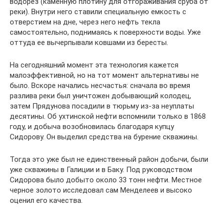
водорез (каменную плотину для отгораживания сруба от
реки). Внутри него ставили специальную емкость с
отверстием на дне, через него нефть текла
самостоятельно, поднимаясь к поверхности воды. Уже
оттуда ее вычерпывали ковшами из бересты.
На сегодняшний момент эта технология кажется
малоэффективной, но на тот момент альтернативы не
было. Вскоре начались несчастья: сначала во время
разлива реки был уничтожен добывающий колодец,
затем Прядунова посадили в тюрьму из-за неуплаты
десятины. Об ухтинской нефти вспомнили только в 1868
году, и добыча возобновилась благодаря купцу
Сидорову. Он выделил средства на бурение скважины.
Тогда это уже был не единственный район добычи, были
уже скважины в Галиции и в Баку. Под руководством
Сидорова было добыто около 33 тонн нефти. Местное
черное золото исследовал сам Менделеев и высоко
оценил его качества.