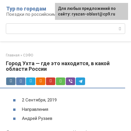
Перейти
Тур по городам
Для любых предложений по
к
Поездки по российским городам
сайту: ryazan-oblast@cp9.ru
контенту
Поиск:
Главная
»
СЗФО
Город Ухта — где это находится, в какой
области России
2 Сентября, 2019
Направления
Андрей Рузаев