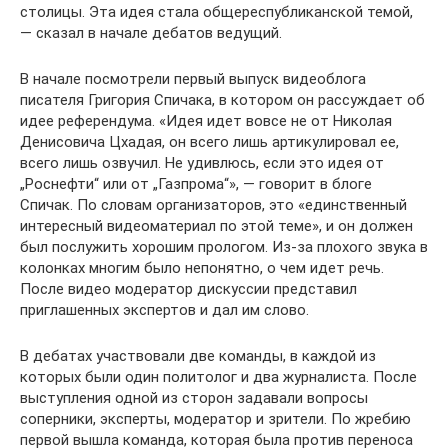
столицы. Эта идея стала общереспубликанской темой,
— сказал в начале дебатов ведущий.
В начале посмотрели первый выпуск видеоблога
писателя Григория Спичака, в котором он рассуждает об
идее референдума. «Идея идет вовсе не от Николая
Денисовича Цхадая, он всего лишь артикулировал ее,
всего лишь озвучил. Не удивлюсь, если это идея от
„Роснефти“ или от „Газпрома“», — говорит в блоге
Спичак. По словам организаторов, это «единственный
интересный видеоматериал по этой теме», и он должен
был послужить хорошим прологом. Из-за плохого звука в
колонках многим было непонятно, о чем идет речь.
После видео модератор дискуссии представил
приглашенных экспертов и дал им слово.
В дебатах участвовали две команды, в каждой из
которых были один политолог и два журналиста. После
выступления одной из сторон задавали вопросы
соперники, эксперты, модератор и зрители. По жребию
первой вышла команда, которая была против переноса