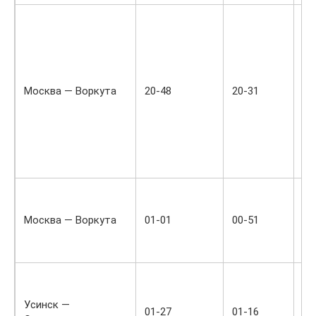
Тр
№
еж
со
да
Москва — Воркута
20-48
20-31
би
пр
за
он
по
сп
Фи
эк
Москва — Воркута
01-01
00-51
ко
че
че
Тр
ма
Усинск —
еж
01-27
01-16