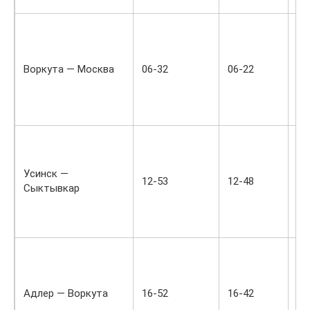
со
Фи
па
по
Воркута — Москва
06-32
06-22
по
ур
пр
Ух
Дн
№0
об
Усинск —
12-53
12-48
ух
Сыктывкар
еж
ме
со
Пр
№3
ку
Адлер — Воркута
16-52
16-42
еж
со