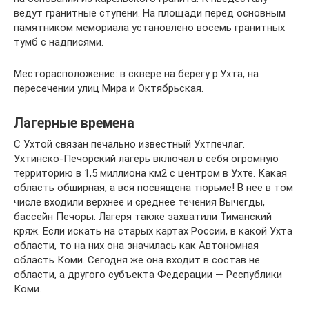
ведут гранитные ступени. На площади перед основным
памятником мемориала установлено восемь гранитных
тумб с надписями.
Месторасположение: в сквере на берегу р.Ухта, на
пересечении улиц Мира и Октябрьская.
Лагерные времена
С Ухтой связан печально известный Ухтпечлаг.
Ухтинско-Печорский лагерь включал в себя огромную
территорию в 1,5 миллиона км2 с центром в Ухте. Какая
область обширная, а вся посвящена тюрьме! В нее в том
числе входили верхнее и среднее течения Вычегды,
бассейн Печоры. Лагеря также захватили Тиманский
кряж. Если искать на старых картах России, в какой Ухта
области, то на них она значилась как Автономная
область Коми. Сегодня же она входит в состав не
области, а другого субъекта Федерации — Республики
Коми.