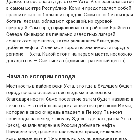
Далеко не все знают, где это — Ухта. А он располагается
в самом центре Республики Коми и представляет собой
сравнительно небольшой городок. Сами по себе эти края
богаты лесами, обладают красивой, но суровой
природой. Сам город приравнивают к районам Крайнего
Севера. Он вырос из печально известных лагерей
советского прошлого, затем развивался благодаря
добыче нефти. И сейчас второй по значимости город в
регионе — Ухта. Какой стоит на первом месте, несложно
догадаться — Сыктывкар (административный центр).
Начало истории города
Местность в районе реки Ухта, это где в будущем будет
город, начала осваиваться людьми в основном
благодаря нефти. Само поселение затем будет названо в
ее честь. Эта небольшая река является притоком Ижмы,
которая в свою очередь впадает в Печору. Та несет
свои воды на север, к океану. Здесь, где находится Ухта
(река), начали впервые в России добывать нефть.
Находили это, ценное в настоящее время, полезное
ископаемое еще в 15-м веке, но как использовать его,