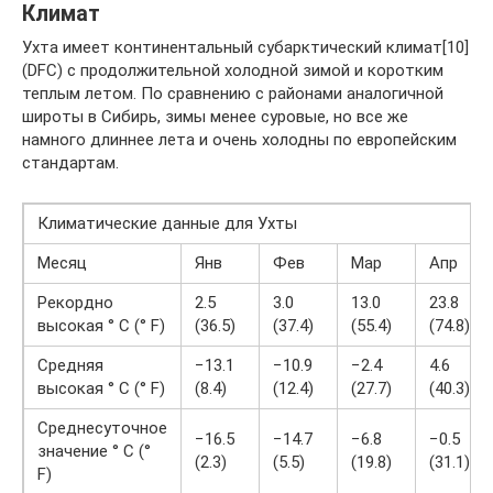
Климат
Ухта имеет континентальный субарктический климат[10]
(DFC) с продолжительной холодной зимой и коротким
теплым летом. По сравнению с районами аналогичной
широты в Сибирь, зимы менее суровые, но все же
намного длиннее лета и очень холодны по европейским
стандартам.
Климатические данные для Ухты
Месяц
Янв
Фев
Мар
Апр
Рекордно
2.5
3.0
13.0
23.8
высокая ° C (° F)
(36.5)
(37.4)
(55.4)
(74.8)
Средняя
−13.1
−10.9
−2.4
4.6
высокая ° C (° F)
(8.4)
(12.4)
(27.7)
(40.3)
Среднесуточное
−16.5
−14.7
−6.8
−0.5
значение ° C (°
(2.3)
(5.5)
(19.8)
(31.1)
F)