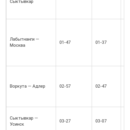
Сыктывкар
дв
па
по
Ме
тр
ус
Лабытнанги —
01-47
01-37
пр
Москва
По
ку
еж
Пр
па
по
Воркута — Адлер
02-57
02-47
ко
че
еж
Тр
Сыктывкар —
эк
03-27
03-07
Усинск
еж