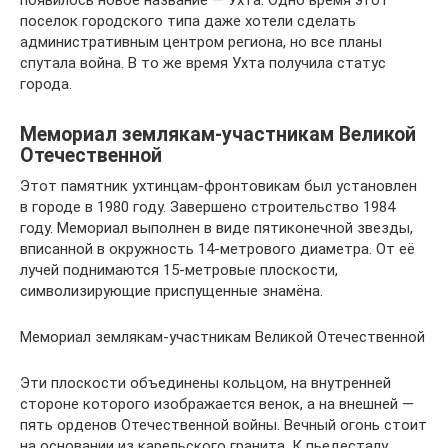
появилось новое название — Ухта. Одно время этот
поселок городского типа даже хотели сделать
административным центром региона, но все планы
спутала война. В то же время Ухта получила статус
города.
Мемориал землякам-участникам Великой
Отечественной
Этот памятник ухтинцам-фронтовикам был установлен
в городе в 1980 году. Завершено строительство 1984
году. Мемориал выполнен в виде пятиконечной звезды,
вписанной в окружность 14-метрового диаметра. От её
лучей поднимаются 15-метровые плоскости,
символизирующие приспущенные знамёна.
Мемориал землякам-участникам Великой Отечественной
Эти плоскости объединены кольцом, на внутренней
стороне которого изображается венок, а на внешней —
пять орденов Отечественной войны. Вечный огонь стоит
на основании из карельского гранита. К пьедесталу