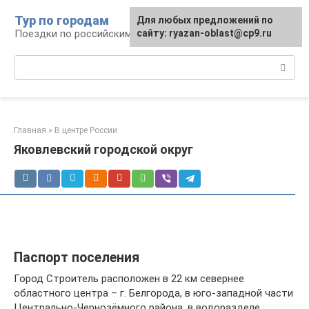
Перейти
Тур по городам
Для любых предложений по
к
Поездки по российским городам
сайту: ryazan-oblast@cp9.ru
контенту
Поиск:
Главная
»
В центре России
Яковлевский городской округ
Паспорт поселения
Город Строитель расположен в 22 км севернее
областного центра – г. Белгорода, в юго-западной части
Центрально-Чернозёмного района, в водоразделе