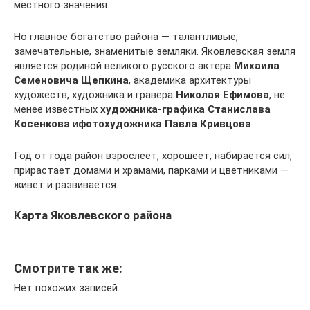
местного значения.
Но главное богатство района — талантливые,
замечательные, знаменитые земляки. Яковлевская земля
является родиной великого русского актера
Михаила
Семеновича Щепкина
, академика архитектуры
художеств, художника и гравера
Николая Ефимова
, не
менее известных
художника-графика Станислава
Косенкова
и
фотохудожника Павла Кривцова
.
Год от года район взрослеет, хорошеет, набирается сил,
прирастает домами и храмами, парками и цветниками —
живёт и развивается.
Карта Яковлевского района
Смотрите так же:
Нет похожих записей.