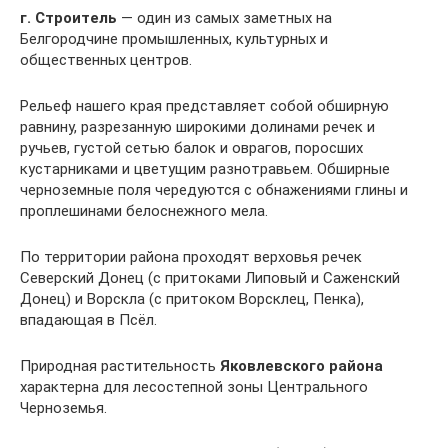
г. Строитель
— один из самых заметных на
Белгородчине промышленных, культурных и
общественных центров.
Рельеф нашего края представляет собой обширную
равнину, разрезанную широкими долинами речек и
ручьев, густой сетью балок и оврагов, поросших
кустарниками и цветущим разнотравьем. Обширные
черноземные поля чередуются с обнажениями глины и
проплешинами белоснежного мела.
По территории района проходят верховья речек
Северский Донец (с притоками Липовый и Саженский
Донец) и Ворскла (с притоком Ворсклец, Пенка),
впадающая в Псёл.
Природная растительность
Яковлевского района
характерна для лесостепной зоны Центрального
Черноземья.