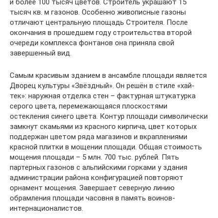
и более 100 тысяч цветов. Строитель украшают 15
тысяч кв. м газонов. Особенно живописные газоны
отличают центральную площадь Строителя. После
окончания в прошедшем году строительства второй
очереди комплекса фонтанов она приняла свой
завершенный вид.
Самым красивым зданием в ансамбле площади является
Дворец культуры «Звёздный». Он решён в стиле «хай-
тек»: наружная отделка стен – фактурная штукатурка
серого цвета, перемежающаяся плоскостями
остекления синего цвета. Контур площади символически
замкнут скамьями из красного кирпича, цвет которых
поддержан цветом ряда магазинов и вкраплениями
красной плитки в мощении площади. Общая стоимость
мощения площади – 5 млн. 700 тыс. рублей. Пять
партерных газонов с альпийскими горками у здания
администрации района конфигурацией повторяют
орнамент мощения. Завершает северную линию
обрамления площади часовня в память воинов-
интернационалистов.