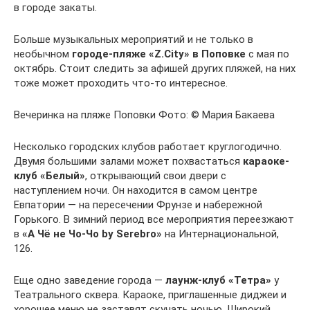
в городе закаты.
Больше музыкальных мероприятий и не только в
необычном
городе-пляже «Z.City» в Поповке
с мая по
октябрь. Стоит следить за афишей других пляжей, на них
тоже может проходить что-то интересное.
Вечеринка на пляже Поповки Фото: © Мария Бакаева
Несколько городских клубов работает круглогодично.
Двумя большими залами может похвастаться
караоке-
клуб «Белый»
, открывающий свои двери с
наступлением ночи. Он находится в самом центре
Евпатории — на пересечении Фрунзе и набережной
Горького. В зимний период все мероприятия переезжают
в
«А Чё не Чо-Чо by Serebro»
на Интернациональной,
126.
Еще одно заведение города —
лаунж-клуб «Тетра»
у
Театрального сквера. Караоке, приглашенные диджеи и
хорошее меню не заставят скучать ночью. Широкий