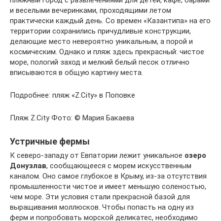
пляжный город с развлечениями для детей, кафе, барами
и веселыми вечеринками, проходящими летом
практически каждый день. Со времен «Казантипа» на его
территории сохранились причудливые конструкции,
делающие место невероятно уникальным, а порой и
космическим. Однако и пляж здесь прекрасный: чистое
море, пологий заход и мелкий белый песок отлично
вписываются в общую картину места.
Подробнее: пляж «Z.City» в Поповке
Пляж Z.City Фото: © Мария Бакаева
Устричные фермы
К северо-западу от Евпатории лежит уникальное
озеро
Донузлав
, сообщающееся с морем искусственным
каналом. Оно самое глубокое в Крыму, из-за отсутствия
промышленности чистое и имеет меньшую соленостью,
чем море. Эти условия стали прекрасной базой для
выращивания моллюсков. Чтобы попасть на одну из
ферм и попробовать морской деликатес, необходимо