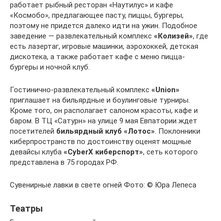
работает рыбный ресторан «Наутилус» и кафе
«Космобо», предлагающее пасту, пиццы, бургеры,
поэтому не придется далеко идти на ужин. Подобное
заведение — развлекательный комплекс
«Колизей»
, где
есть лазертаг, игровые машинки, аэрохоккей, детская
дискотека, а также работает кафе с меню пицца-
бургеры и ночной клуб.
Гостинично-развлекательный комплекс
«Union»
приглашает на бильярдные и боулинговые турниры.
Кроме того, он располагает салоном красоты, кафе и
баром. В ТЦ «Сатурн» на улице 9 мая Евпатории ждет
посетителей
бильярдный клуб «Лотос»
. Поклонники
киберпространств по достоинству оценят мощные
девайсы клуба
«CyberX киберспорт»
, сеть которого
представлена в 75 городах РФ.
Сувенирные лавки в свете огней Фото: © Юра Лепеса
Театры