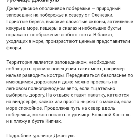
Джангульское оползневое побережье — природный
заповедник на побережье к северу от Оленевки.
Гористые берега, высокие слоистые склоны, затейливые
кекуры в море, пещеры в скалах и небольшие бухты
поражают воображение любого гостя. В балках,
уходящих в море, произрастают ценные представители
флоры.
Территория является заповедником, необходимо
соблюдать правила посещения таких мест, например,
нельзя разводить костры. Передвигаться безопаснее по
имеющимся дорожкам и даже можно проехать на
легковом полноприводном авто, если тщательно
выбирать дорогу. На отдыхе ставят палатку, катаются
на виндсерфе, каяках или просто ныряют с маской, если
море спокойное. Продолжив путь на север вдоль
побережья, можно попасть в урочище Большой Кастель
и к пляжу в бухте Кипчак.
Подробнее: урочище Джангуль