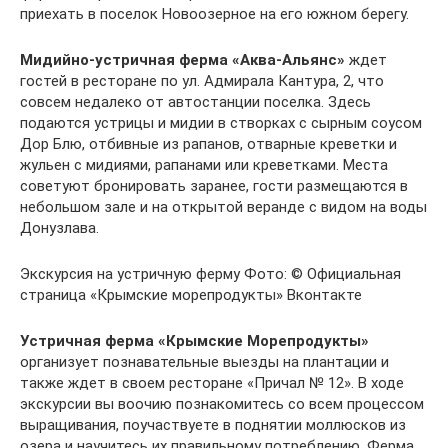
приехать в поселок Новоозерное на его южном берегу.
Мидийно-устричная ферма «Аква-Альянс»
ждет
гостей в ресторане по ул. Адмирала Кантура, 2, что
совсем недалеко от автостанции поселка. Здесь
подаются устрицы и мидии в створках с сырным соусом
Дор Блю, отбивные из рапанов, отварные креветки и
жульен с мидиями, рапанами или креветками. Места
советуют бронировать заранее, гости размещаются в
небольшом зале и на открытой веранде с видом на воды
Донузлава.
Экскурсия на устричную ферму Фото: © Официальная
страница «Крымские морепродукты» Вконтакте
Устричная ферма «Крымские Морепродукты»
организует познавательные выезды на плантации и
также ждет в своем ресторане «Причал № 12». В ходе
экскурсии вы воочию познакомитесь со всем процессом
выращивания, поучаствуете в поднятии моллюсков из
озера и научитесь их правильному потреблению. Ферма