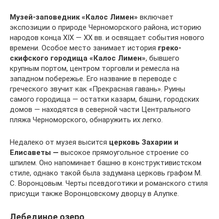
Музей-заповедник «Калос Лимен»
включает
экспозиции о природе Черноморского района, историю
народов конца XIX — XX вв. и освящает события нового
времени. Особое место занимает история
греко-
скифского городища «Калос Лимен»
, бывшего
крупным портом, центром торговли и ремесла на
западном побережье. Его название в переводе с
греческого звучит как «Прекрасная гавань». Руины
самого городища — остатки казарм, башни, городских
домов — находятся в северной части Центрального
пляжа Черноморского, обнаружить их легко.
Недалеко от музея высится
церковь Захарии и
Елисаветы —
высокое прямоугольное строение со
шпилем. Оно напоминает башню в конструктивистском
стиле, однако такой была задумана церковь графом М.
С. Воронцовым. Черты псевдоготики и романского стиля
присущи также Воронцовскому дворцу в Алупке.
Лебединое озеро