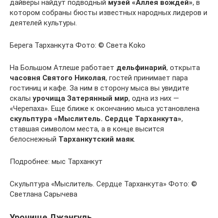
дайверы найдут подводный
музей «Аллея вождей»
, в
котором собраны бюсты известных народных лидеров и
деятелей культуры.
Берега Тарханкута Фото: © Света Koko
На Большом Атлеше работает
дельфинарий
, открыта
часовня Святого Николая
, гостей принимает пара
гостиниц и кафе. За ним в сторону мыса вы увидите
скалы
урочища Затерянный мир
, одна из них —
«Черепаха». Еще ближе к окончанию мыса установлена
скульптура «Мыслитель. Сердце Тарханкута»
,
ставшая символом места, а в конце высится
белоснежный
Тарханкутский маяк
.
Подробнее: мыс Тарханкут
Скульптура «Мыслитель. Сердце Тарханкута» Фото: ©
Светлана Сарычева
Урочище Джангуль