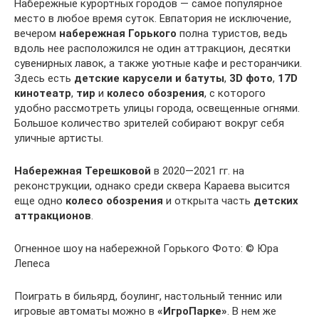
Набережные курортных городов — самое популярное
место в любое время суток. Евпатория не исключение,
вечером
набережная Горького
полна туристов, ведь
вдоль нее расположился не один аттракцион, десятки
сувенирных лавок, а также уютные кафе и ресторанчики.
Здесь есть
детские карусели и батуты
,
3D фото
,
17D
кинотеатр
,
тир
и
колесо обозрения
, с которого
удобно рассмотреть улицы города, освещенные огнями.
Большое количество зрителей собирают вокруг себя
уличные артисты.
Набережная Терешковой
в 2020—2021 гг. на
реконструкции, однако среди сквера Караева высится
еще одно
колесо обозрения
и открыта часть
детских
аттракционов
.
Огненное шоу на набережной Горького Фото: © Юра
Лепеса
Поиграть в бильярд, боулинг, настольный теннис или
игровые автоматы можно в
«ИгроПарке»
. В нем же