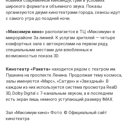
новинки современной киноиндустрии в условиях
широкого формата и объемного звука. Показы
организуются двумя кинотеатрами города, сеансы идут
с самого утра до поздней ночи.
«Максимум кино»
располагается в ТЦ «Максимум» в
микрорайоне За линией. К услугам зрителей — четыре
комфортных зала с автокреслами на первом ряду,
специальными местами для влюбленных и
возможностью показа 3D.
Кинотеатр «Ракета»
находится рядом с театром им.
Пушкина на проспекте Ленина. Продолжая тему космоса,
залы именуются «Марс», «Сатурн» и «Звездный». В
каждом из них используется система просмотра RealD
3D, Dolby Digital с 7-канальным звуком, а в последнем
есть экран лишь немного уступающий размеру IMAX.
Зал «Максимум кино» Фото: © Официальный сайт
кинотеатра