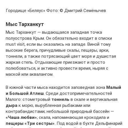
Городище «Беляус» Фото: © Дмитрий Семёнычев
Мыс Тарханкут
Мыс Тарханкут — выдающаяся западная точка
полуострова Крым. Он обязательно входит в списки
must visit, если вы оказались на западе. Виной тому
высокие берега, причудливые скалы, пещеры, арки,
тоннели, а также потрясающий цвет моря и душистая
жаркая степь. Отдыхающие приезжают и просто
полюбоваться, и активно провести время, ныряя с
маской или аквалангом.
В южной части мыса находится заповедная зона
Малый
и Большой Атлеш
. Среди достопримечательностей
Малого: стометровый
тоннель
в скале и вертикальная
дыра
к морю, вырубленная рыбаками или
контрабандистами; небольшой природный бассейн —
«Чаша любви»
; скала, напоминающая крокодила и
пещеры «Три сестры»
. Под водой в бухте Дельфинарий