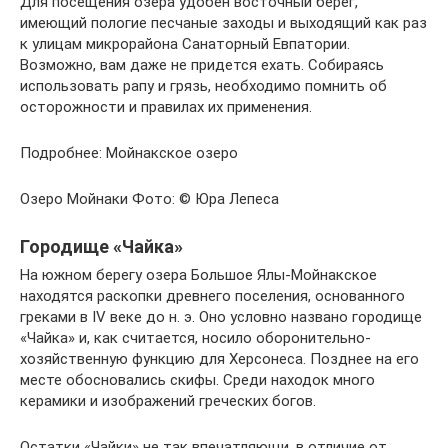
Для посещения озера удобен восточный берег,
имеющий пологие песчаные заходы и выходящий как раз
к улицам микрорайона Санаторный Евпатории.
Возможно, вам даже не придется ехать. Собираясь
использовать рапу и грязь, необходимо помнить об
осторожности и правилах их применения.
Подробнее: Мойнакское озеро
Озеро Мойнаки Фото: © Юра Лепеса
Городище «Чайка»
На южном берегу озера Большое Ялы-Мойнакское
находятся раскопки древнего поселения, основанного
греками в IV веке до н. э. Оно условно названо городище
«Чайка» и, как считается, носило оборонительно-
хозяйственную функцию для Херсонеса. Позднее на его
месте обосновались скифы. Среди находок много
керамики и изображений греческих богов.
Остатки «Чайки» не так впечатляющи, в отличие от