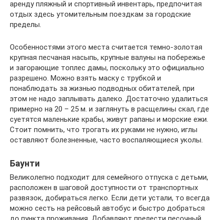
аренду пляжный и спортивный инвентарь, предпочитая
отдых здесь утомительным поездкам за городские
пределы.
Особенностями этого места считается темно-золотая
крупная песчаная насыпь, крупные валуны на побережье
и загорающие топлес дамы, поскольку это официально
разрешено. Можно взять маску с трубкой и
понаблюдать за жизнью подводных обитателей, при
этом не надо заплывать далеко. Достаточно удалиться
примерно на 20 – 25 м. и заглянуть в расщелины скал, где
суетятся маленькие крабы, живут рапаны и морские ежи.
Стоит помнить, что трогать их руками не нужно, иглы
оставляют болезненные, часто воспаляющиеся уколы.
Баунти
Великолепно подходит для семейного отпуска с детьми,
расположен в шаговой доступности от транспортных
развязок, добираться легко. Если дети устали, то всегда
можно сесть на рейсовый автобус и быстро добраться
до пункта проживания. Добавляют прелести песочный,