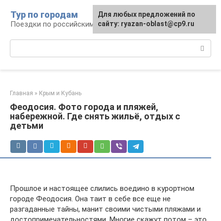
Перейти
Тур по городам
Для любых предложений по
к
Поездки по российским городам
сайту: ryazan-oblast@cp9.ru
контенту
Поиск:
Главная
»
Крым и Кубань
Феодосия. Фото города и пляжей,
набережной. Где снять жильё, отдых с
детьми
Прошлое и настоящее слились воедино в курортном
городе Феодосия. Она таит в себе все еще не
разгаданные тайны, манит своими чистыми пляжами и
достопримечательностями. Многие скажут потом – это