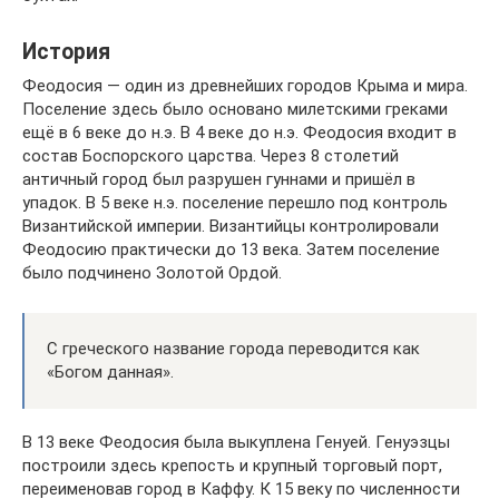
История
Феодосия — один из древнейших городов Крыма и мира.
Поселение здесь было основано милетскими греками
ещё в 6 веке до н.э. В 4 веке до н.э. Феодосия входит в
состав Боспорского царства. Через 8 столетий
античный город был разрушен гуннами и пришёл в
упадок. В 5 веке н.э. поселение перешло под контроль
Византийской империи. Византийцы контролировали
Феодосию практически до 13 века. Затем поселение
было подчинено Золотой Ордой.
С греческого название города переводится как
«Богом данная».
В 13 веке Феодосия была выкуплена Генуей. Генуэзцы
построили здесь крепость и крупный торговый порт,
переименовав город в Каффу. К 15 веку по численности