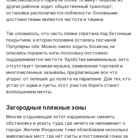
Комсомольского парка не более 10 минут пешком, из
других районов ходит общественный транспорт,
остановки располагаются поблизости. Основными
достоинствами являются чистота и тишина.
Так сложилось, что часть пляжа спрятана под бетонным
покрытием, а вторая половина осталась песчаной.
Популярны обе. Можно смело ходить босиком, не
опасаясь поранить ноги, поскольку постоянно
поддерживается чистота. Удобства минимальные, зато
отсутствует громкая музыка, оживленная торговля и
многочисленные зазывалы, предлагающие все что
угодно: от лепешек до полета на параплане. Для тех, кто
устал от шума и суеты, этот участок берега станет
воплощением мечты.
Загородные пляжные зоны
Многие отдыхающие хотят кардинально сменить
обстановку и уехать туда, где ничего не напоминает о
городе. Жители Феодосии тоже облюбовали несколько
живописных мест, где нет суеты и постоянной гонки за