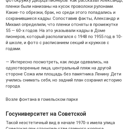
фотокружку Дворца пионеров. Как рассказал Александр,
пленки были нанизаны на кусок проволоки рулонами.
Какие-то обрезки, брак, но среди этого попадались и
сохранившиеся кадры. Сопо­ставив факты, Александр и
Михаил определили, что пленки отсняты в промежутке
55 — 60-х годов. На это указывали кадры в Доме
пионеров, который располагался с 1948 по 1955 год в 10-
й школе, и фото с расписанием секций и кружков с
годами.
— Интересно посмотреть, как люди одевались, на
одухотворенные лица, центральный пляж на другой
стороне Сожа или площадь без памятника Ленину. Дети
учились снимать себя, но задний план сохранил историю
города.
Возле фонтана в гомельском парке
Госуниверситет на Советской
Такой неэстетичный вид в начале 1970-х име­ла улица
Советская при строительстве главно­го корпуса