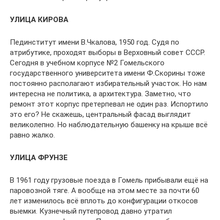
УЛИЦА КИРОВА
Пединститут имени В.Чкалова, 1950 год. Судя по
атрибутике, проходят выборы в Вер­ховный совет СССР.
Сегодня в учебном кор­пусе №2 Гомельского
государственного универ­ситета имени Ф.Скорины тоже
постоянно рас­полагают избирательный участок. Но нам
инте­ресна не политика, а архитектура. Заметно, что
ремонт этот корпус претерпевал не один раз. Испортило
это его? Не скажешь, цен­тральный фасад выглядит
великолепно. Но наблюдательную башенку на крыше всё
равно жалко.
УЛИЦА ФРУНЗЕ
В 1961 году грузовые поезда в Гомель прибы­вали ещё на
паровозной тяге. А вообще на этом месте за почти 60
лет изменилось всё вплоть до конфигурации откосов
выемки. Кузнечный путепровод давно утратил