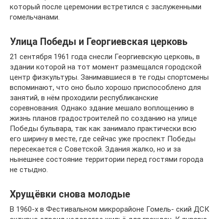
который после церемонии встретился с заслуженны­ми
гомельчанами.
Улица Победы и Георгиевская церковь
21 сентября 1961 года снесли Георгиевскую цер­ковь, в
здании которой на тот момент размещался городской
центр физкультуры. Занимавшиеся в те годы спортсмены
вспоминают, что оно было хоро­шо приспособлено для
занятий, в нём проходили республиканские
соревнования. Однако здание ме­шало воплощению в
жизнь планов градостроителей по созданию на улице
Победы бульвара, так как за­нимало практически всю
его ширину в месте, где сейчас уже проспект Победы
пересекается с Со­ветской. Здания жалко, но и за
нынешнее состоя­ние территории перед гостями города
не стыдно.
Хрущёвки снова молодые
В 1960-х в Фестивальном микрорайоне Гомель- ский ДСК