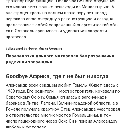
транспортную функ­цию. После частичного обрушения
его используют только пешеходы из Монастырька. А
электроцен­траль на заднем плане пару лет назад
пережила свою очередную реконструкцию и сегодня
пред­ставляет собой современный энергетический объ­
ект. Осталось сравнивать и удивляться скорости
прогресса.
belkagomel.by. Фото: Мария Амелина
Перепечатка данного материала без разрешения
редакции запрещена
Goodbуe Африка, где я не был никогда
Александр всем сердцем любит Гомель. Живет здесь с
1969 года. Его родители — мостостроители, кочевали по
Советскому Союзу. Семья ютилась в вагончиках и
бараках в Литве, Латвии, Калининградской области, а в
Гомеле получила квартиру. Отец Александра участвовал
в строительстве многих мостов Гомельщины, в том
числе пешеходного через Сож. Он и привил Александру
любовь к фотоделу.