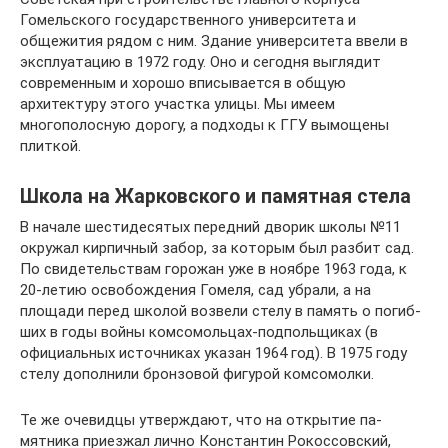
Гомельского государственного уни­верситета и
общежития рядом с ним. Здание университета ввели в
эксплуатацию в 1972 го­ду. Оно и сегодня выглядит
современным и хо­рошо вписывается в общую
архитектуру этого участка улицы. Мы имеем
многополосную дорогу, а подходы к ГГУ вымощены
плиткой.
Школа на Жарковского и памятная стела
В начале шестидесятых передний дворик шко­лы №11
окружал кирпичный забор, за кото­рым был разбит сад.
По свидетельствам горо­жан уже в ноябре 1963 года, к
20-летию осво­бождения Гомеля, сад убрали, а на
площади пе­ред школой возвели стелу в память о погиб­
ших в годы войны комсомольцах-подпольщиках (в
официальных источниках указан 1964 год). В 1975 году
стелу дополнили бронзовой фигурой комсомолки.
Те же очевидцы утверждают, что на открытие па­
мятника приезжал лично Константин Рокоссовский,