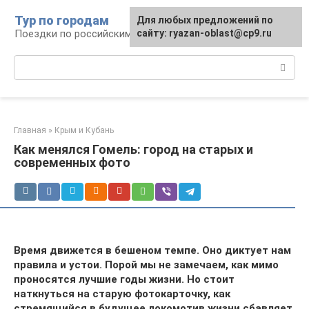
Перейти
Тур по городам
Для любых предложений по
к
Поездки по российским городам
сайту: ryazan-oblast@cp9.ru
контенту
Поиск:
Главная
»
Крым и Кубань
Как менялся Гомель: город на старых и
современных фото
Время движется в бешеном темпе. Оно диктует нам
правила и устои. Порой мы не замечаем, как мимо
проносятся лучшие годы жизни. Но стоит
наткнуться на старую фотокарточку, как
стремящийся в будущее локомотив жизни сбавляет