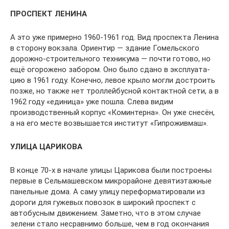
ПРОСПЕКТ ЛЕНИНА
А это уже примерно 1960-1961 год. Вид про­спекта Ленина
в сторону вокзала. Ориентир — здание Гомельского
дорожно-строительного техникума — почти готово, но
ещё огоро­жено забором. Оно было сдано в эксплуата­
цию в 1961 году. Конечно, левое крыло могли достроить
позже, но также нет троллейбус­ной контактной сети, а в
1962 году «единица» уже пошла. Слева видим
производственный корпус «Комин­терна». Он уже снесён,
а на его месте возвыша­ется институт «Гипроживмаш».
УЛИЦА ЦАРИКОВА
В конце 70-х в начале улицы Царикова были постро­ены
первые в Сельмашевском микрорайоне девятиэ­тажные
панельные дома. А саму улицу переформа­тировали из
дороги для гужевых повозок в широкий проспект с
автобусным движением. Заметно, что в этом случае
зелени стало несравнимо больше, чем в год окончания