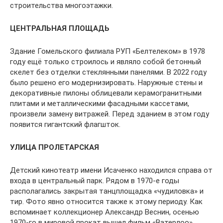
строительства многоэтажки.
ЦЕНТРАЛЬНАЯ ПЛОЩАДЬ
Здание Гомельского филиала РУП «Белте­леком» в 1978
году ещё только строилось и являло собой бетонный
скелет без отделки стеклянными панелями. В 2022 году
было решено его модернизировать. Наружные стены и
декоративные пилоны облицевали керамо­гранитными
плитами и металлическими фасад­ными кассетами,
произвели замену витражей. Перед зданием в этом году
появится гигантский флагшток.
УЛИЦА ПРОЛЕТАРСКАЯ
Детский кинотеатр имени Исаченко находился справа от
входа в центральный парк. Рядом в 1970-е годы
располагались закрытая танцплощадка «чуди­ловка» и
тир. Фото явно относится также к этому периоду. Как
вспоминает коллекционер Алек­сандр Веснин, осенью
1970-го в мировой прокат вышел фильм «Ватерлоо»,