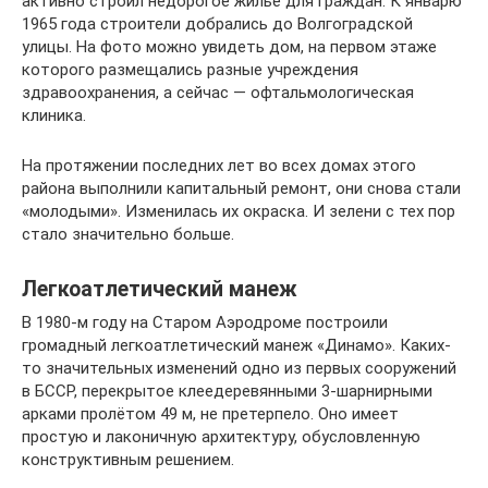
активно строил недорогое жильё для граждан. К январю
1965 года строители добра­лись до Волгоградской
улицы. На фото мож­но увидеть дом, на первом этаже
которого раз­мещались разные учреждения
здравоохранения, а сейчас — офтальмологическая
клиника.
На протяжении последних лет во всех домах этого
района выполнили капитальный ремонт, они снова стали
«молодыми». Изменилась их окраска. И зелени с тех пор
стало значительно больше.
Легкоатлетический манеж
В 1980-м году на Старом Аэродроме построили
громадный легкоатлетический манеж «Динамо». Каких-
то значительных изменений одно из первых сооружений
в БССР, перекрытое клеедеревянными 3-шарнирными
арками пролётом 49 м, не претер­пело. Оно имеет
простую и лаконичную архитек­туру, обусловленную
конструктивным решением.