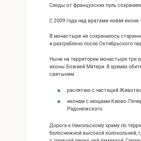
Следы от французских пуль сохранили
С 2009 года над вратами новая икона
В монастыре не сохранилось старинн
и разграблено после Октябрьского пе
Ныне на территории монастыря три х
иконы Божией Матери. В храмах оби
святыням:
распятию с частицей Животво
иконам с мощами Киево-Печер
Радонежского.
Дорога к Никольскому храму по терр
белоснежной высокой колокольней, г
с горящей перед ней лампадой. Справ