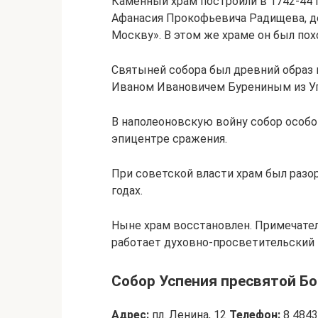
Каменный храм построили в 1742-44 
Афанасия Прокофьевича Радищева, д
Москву». В этом же храме он был пох
Святыней собора был древний образ 
Иваном Ивановичем Бурениным из Уг
В наполеоновскую войну собор особо 
эпицентре сражения.
При советской власти храм был разо
годах.
Ныне храм восстановлен. Примечател
работает духовно-просветительский 
Собор Успения пресвятой Б
Адрес:
пл. Ленина, 12
Телефон:
8 4843