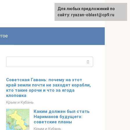
Для любых предложений по
сайту: ryazan-oblast@cp9.ru
гое
Поиск:
Советская Гавань: почему на этот
край земли почти не заходят корабли,
кто такие орочи и что за ягода
клоповка
Крым и Кубань
Каким должен был стать
Нариманов будущего:
советские планы
Крым и Кубань