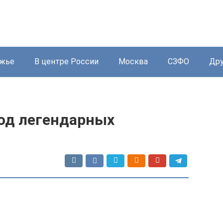
жье
В центре России
Москва
СЗФО
Дру
од легендарных