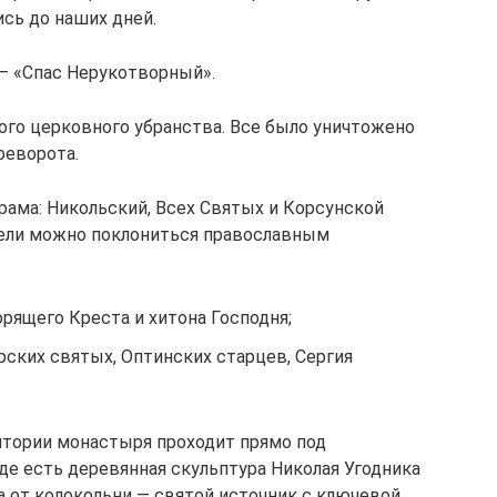
сь до наших дней.
 — «Спас Нерукотворный».
ого церковного убранства. Все было уничтожено
реворота.
рама: Никольский, Всех Святых и Корсунской
тели можно поклониться православным
рящего Креста и хитона Господня;
ских святых, Оптинских старцев, Сергия
итории монастыря проходит прямо под
де есть деревянная скульптура Николая Угодника
а от колокольни — святой источник с ключевой