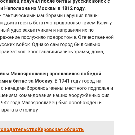
славец получил после битвы русских войск с
и Наполеона из Москвы в 1812 году.
и тактическими манёврами нарушил планы
 двигаться в богатую продовольствием Калугу.
ный удар захватчикам и направили их по
 сражение послужило поворотом в Отечественной
русских войск. Однако сам город был сильно
траиваться: восстанавливались храмы, дома,
ойны Малоярославец прославился победой
ами в битве за Москву
. В 1941 году город на
 с немцами боролись члены местного подполья и
ешениям командования наших вооружённых сил
 1942 года Малоярославец был освобождён и
врага в столицу.
конодательствоКировская область