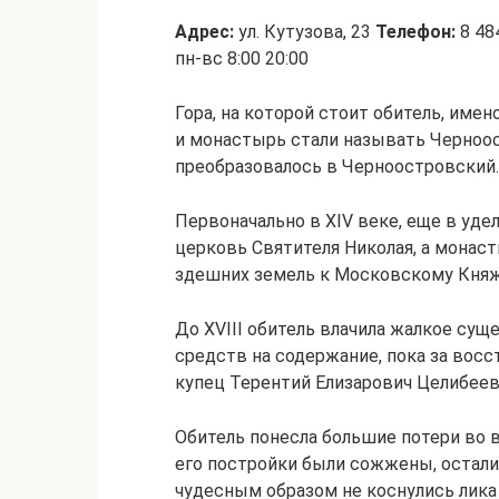
Адрес:
ул. Кутузова, 23
Телефон:
8 48
пн-вс 8:00 20:00
Гора, на которой стоит обитель, име
и монастырь стали называть Черноо
преобразовалось в Черноостровский.
Первоначально в XIV веке, еще в уде
церковь Святителя Николая, а монас
здешних земель к Московскому Княж
До XVIII обитель влачила жалкое сущ
средств на содержание, пока за восс
купец Терентий Елизарович Целибеев
Обитель понесла большие потери во 
его постройки были сожжены, остали
чудесным образом не коснулись лика