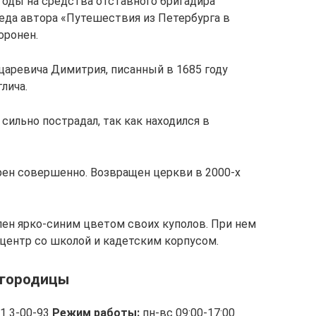
годы на средства отставного бригадира
еда автора «Путешествия из Петербурга в
оронен.
царевича Димитрия, писанный в 1685 году
лича.
сильно пострадал, так как находился в
рен совершенно. Возвращен церкви в 2000-х
ен ярко-синим цветом своих куполов. При нем
центр со школой и кадетским корпусом.
огородицы
1 3-00-93
Режим работы:
пн-вс 09:00-17:00