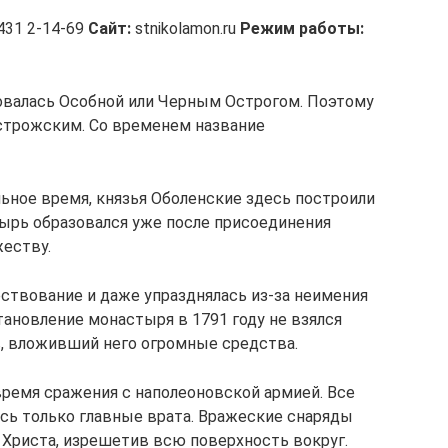
431 2-14-69
Сайт:
stnikolamon.ru
Режим работы:
новалась Особной или Черным Острогом. Поэтому
строжским. Со временем название
льное время, князья Оболенские здесь построили
тырь образовался уже после присоединения
еству.
ествование и даже упразднялась из-за неимения
тановление монастыря в 1791 году не взялся
, вложивший него огромные средства.
время сражения с наполеоновской армией. Все
сь только главные врата. Вражеские снаряды
 Христа, изрешетив всю поверхность вокруг.