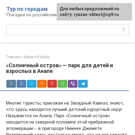
Перейти
Тур по городам
Для любых предложений по
к
Поездки по российским городам
сайту: ryazan-oblast@cp9.ru
контенту
Поиск:
Главная
»
Крым и Кубань
«Солнечный остров» — парк для детей и
взрослых в Анапе
Многие туристы, приезжая на Западный Кавказ, знают,
что здесь находится лучший детский курортный округ.
Называется он Анапа. Парк «Солнечный остров»
находится на северной половине этой прибрежной
агломерации – в пригороде Нижнее Джемете.
Развлечений здесь настолько много, что на них следует