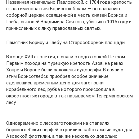
Названная изначально Павловской, с 1704 года крепость
стала именоваться Борисоглебском — по названию
соборной церкви, освященной в честь князей Бориса и
Глеба, сыновей Владимира Святого, убитых в 1015 году и
причисленных к лику православных святых.
Памятник Борису и Глебу на Старособорной площади
В конце XVII столетия, в связи с подготовкой Петром
Первым похода на турецкую крепость Азов, на реках
Хопре и Вороне были заложены судоверфи. В связи с
этим Борисоглебск приобрел особое значение,
сделавшись временным депо для заготовки
корабельного лес, рубка которого происходила в
окрестностях города в так называемом Телермановском
лесу.
Одновременно с лесозаготовками на стапелях
борисоглебских верфей строились каботажные суда для
Азовской флотилии, а так же несколько довольно