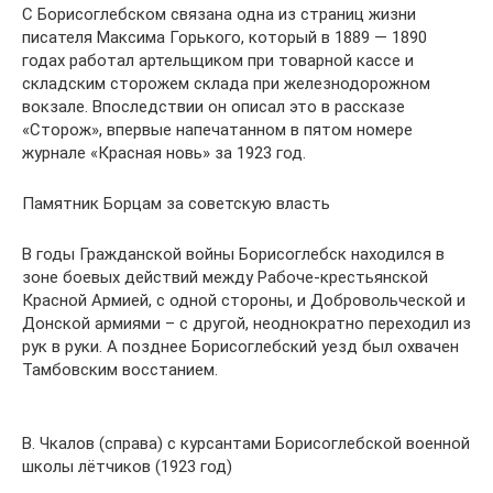
С Борисоглебском связана одна из страниц жизни
писателя Максима Горького, который в 1889 — 1890
годах работал артельщиком при товарной кассе и
складским сторожем склада при железнодорожном
вокзале. Впоследствии он описал это в рассказе
«Сторож», впервые напечатанном в пятом номере
журнале «Красная новь» за 1923 год.
Памятник Борцам за советскую власть
В годы Гражданской войны Борисоглебск находился в
зоне боевых действий между Рабоче-крестьянской
Красной Армией, с одной стороны, и Добровольческой и
Донской армиями – с другой, неоднократно переходил из
рук в руки. А позднее Борисоглебский уезд был охвачен
Тамбовским восстанием.
В. Чкалов (справа) с курсантами Борисоглебской военной
школы лётчиков (1923 год)