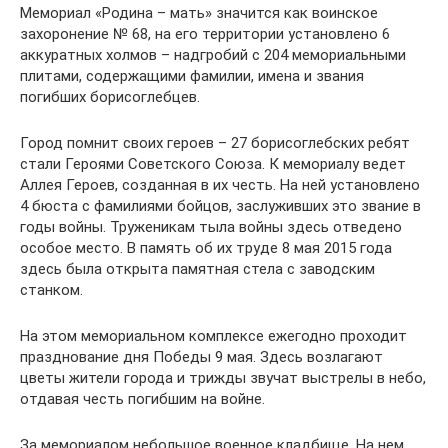
Мемориал «Родина – мать» значится как воинское
захоронение № 68, на его территории установлено 6
аккуратных холмов – надгробий с 204 мемориальными
плитами, содержащими фамилии, имена и звания
погибших борисоглебцев.
Город помнит своих героев – 27 борисоглебских ребят
стали Героями Советского Союза. К мемориалу ведет
Аллея Героев, созданная в их честь. На ней установлено
4 бюста с фамилиями бойцов, заслуживших это звание в
годы войны. Труженикам тыла войны здесь отведено
особое место. В память об их труде 8 мая 2015 года
здесь была открыта памятная стела с заводским
станком.
На этом мемориальном комплексе ежегодно проходит
празднование дня Победы 9 мая. Здесь возлагают
цветы жители города и трижды звучат выстрелы в небо,
отдавая честь погибшим на войне.
За мемориалом небольшое военное кладбище. На нем