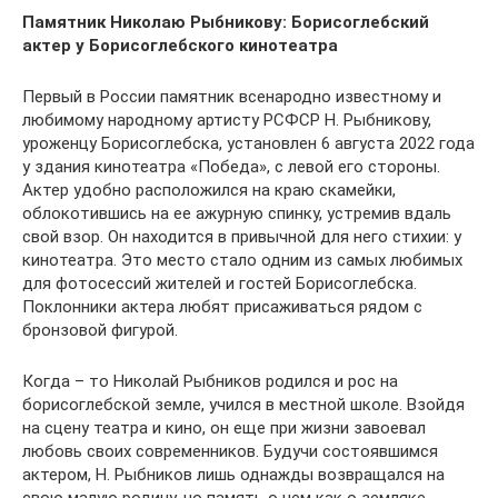
Памятник Николаю Рыбникову: Борисоглебский
актер у Борисоглебского кинотеатра
Первый в России памятник всенародно известному и
любимому народному артисту РСФСР Н. Рыбникову,
уроженцу Борисоглебска, установлен 6 августа 2022 года
у здания кинотеатра «Победа», с левой его стороны.
Актер удобно расположился на краю скамейки,
облокотившись на ее ажурную спинку, устремив вдаль
свой взор. Он находится в привычной для него стихии: у
кинотеатра. Это место стало одним из самых любимых
для фотосессий жителей и гостей Борисоглебска.
Поклонники актера любят присаживаться рядом с
бронзовой фигурой.
Когда – то Николай Рыбников родился и рос на
борисоглебской земле, учился в местной школе. Взойдя
на сцену театра и кино, он еще при жизни завоевал
любовь своих современников. Будучи состоявшимся
актером, Н. Рыбников лишь однажды возвращался на
свою малую родину, но память о нем как о земляке