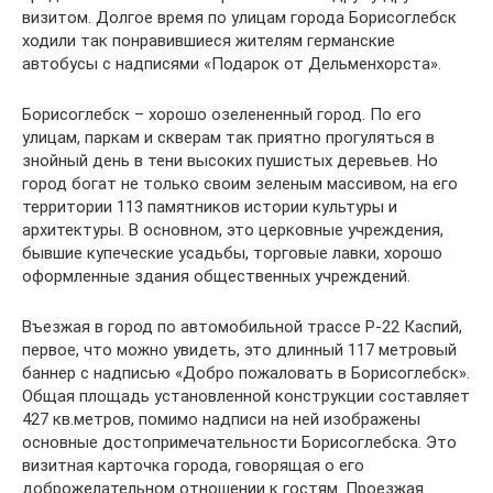
визитом. Долгое время по улицам города Борисоглебск
ходили так понравившиеся жителям германские
автобусы с надписями «Подарок от Дельменхорста».
Борисоглебск – хорошо озелененный город. По его
улицам, паркам и скверам так приятно прогуляться в
знойный день в тени высоких пушистых деревьев. Но
город богат не только своим зеленым массивом, на его
территории 113 памятников истории культуры и
архитектуры. В основном, это церковные учреждения,
бывшие купеческие усадьбы, торговые лавки, хорошо
оформленные здания общественных учреждений.
Въезжая в город по автомобильной трассе Р-22 Каспий,
первое, что можно увидеть, это длинный 117 метровый
баннер с надписью «Добро пожаловать в Борисоглебск».
Общая площадь установленной конструкции составляет
427 кв.метров, помимо надписи на ней изображены
основные достопримечательности Борисоглебска. Это
визитная карточка города, говорящая о его
доброжелательном отношении к гостям. Проезжая