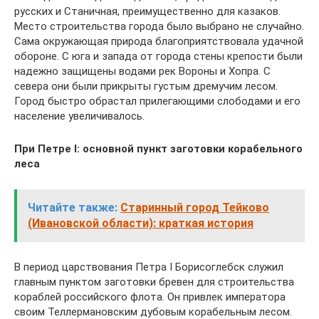
русских и Станичная, преимущественно для казаков.
Место строительства города было выбрано не случайно.
Сама окружающая природа благоприятствовала удачной
обороне. С юга и запада от города стены крепости были
надежно защищены водами рек Вороны и Хопра. С
севера они были прикрыты густым дремучим лесом.
Город быстро обрастал прилегающими слободами и его
население увеличивалось.
При Петре I: основной пункт заготовки корабельного
леса
Читайте также:
Старинный город Тейково
(Ивановской области): краткая история
В период царствования Петра I Борисоглебск служил
главным пунктом заготовки бревен для строительства
кораблей российского флота. Он привлек императора
своим Теллермановским дубовым корабельным лесом.