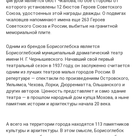
фигурой является бюст Чкалова, по обе стороны от
которого установлены 12 бюстов Героев Советского
Союза, удостоенных этой награды дважды. О подвигах
чкаловцев напоминают имена еще 263 Героев
Советского Союза и России, выбитые на гранитной
мемориальной плите.
Одним из брендов Борисоглебска является
Борисоглебский муниципальный драматический театр
имени Н. Г. Чернышевского. Начавший свой первый
театральный сезон в 1937 году, он заслуженно считается
одним из лучших театров малых городов России. В
репертуаре — спектакли по произведениям Островского,
Уильямса, Чехова, Лорки, Дюрренматта, Ольшанского и
других авторов. Ценность представляет и само здание
театра — в прошлом народный дом купца Мохова, а ныне
памятник истории и архитектуры начала 20 века.
А всего на территории города находятся 113 памятников
культуры и архитектуры. В этом смысле, Борисоглебск