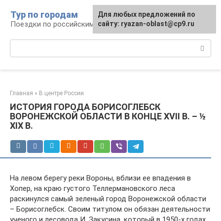
Перейти
Тур по городам
Для любых предложений по
к
Поездки по российским городам
сайту: ryazan-oblast@cp9.ru
контенту
Поиск:
Главная
»
В центре России
ИСТОРИЯ ГОРОДА БОРИСОГЛЕБСК
ВОРОНЕЖСКОЙ ОБЛАСТИ В КОНЦЕ XVII В. – ½
ХIХ В.
На левом берегу реки Вороны, вблизи ее впадения в
Хопер, на краю густого Теллермановского леса
раскинулся самый зеленый город Воронежской области
– Борисоглебск. Своим титулом он обязан деятельности
ученого и лесовода И. Закусина, который в 1950-х годах