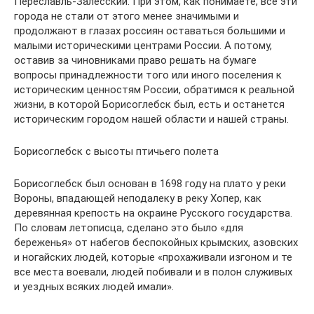
Переславль-Залесский. При этом, как понимаете, все эти
города не стали от этого менее значимыми и
продолжают в глазах россиян оставаться большими и
малыми историческими центрами России. А потому,
оставив за чиновниками право решать на бумаге
вопросы принадлежности того или иного поселения к
историческим ценностям России, обратимся к реальной
жизни, в которой Борисоглебск был, есть и останется
историческим городом нашей области и нашей страны.
Борисоглебск с высоты птичьего полета
Борисоглебск был основан в 1698 году на плато у реки
Вороны, впадающей неподалеку в реку Хопер, как
деревянная крепость на окраине Русского государства.
По словам летописца, сделано это было «для
береженья» от набегов беспокойных крымских, азовских
и ногайских людей, которые «прохаживали изгоном и те
все места воевали, людей побивали и в полон служивых
и уездных всяких людей имали».