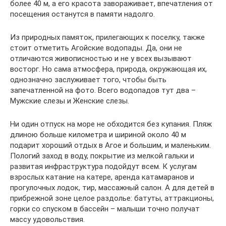
более 40 м, а его красота завораживает, впечатления от
посещения останутся в памяти надолго.
Из природных памяток, прилегающих к поселку, также
стоит отметить Агойские водопады. Да, они не
отличаются живописностью и не у всех вызывают
восторг. Но сама атмосфера, природа, окружающая их,
однозначно заслуживает того, чтобы быть
запечатленной на фото. Всего водопадов тут два –
Мужские слезы и Женские слезы.
Ни один отпуск на море не обходится без купания. Пляж
длиною больше километра и шириной около 40 м
подарит хороший отдых в Агое и большим, и маленьким.
Пологий заход в воду, покрытие из мелкой гальки и
развитая инфраструктура подойдут всем. К услугам
взрослых катание на катере, аренда катамаранов и
прогулочных лодок, тир, массажный салон. А для детей в
прибрежной зоне целое раздолье: батуты, аттракционы,
горки со спуском в бассейн – малыши точно получат
массу удовольствия.