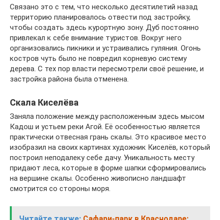
Связано это с тем, что несколько десятилетий назад
территорию планировалось отвести под застройку,
чтобы создать здесь курортную зону. Дуб постоянно
привлекал к себе внимание туристов. Вокруг него
организовались пикники и устраивались гуляния. Огонь
костров чуть было не повредил корневую систему
дерева. С тех пор власти пересмотрели своё решение, и
застройка района была отменена.
Скала Киселёва
Заняла положение между расположенным здесь мысом
Кадош и устьем реки Агой. Её особенностью является
практически отвесная грань скалы. Это красивое место
изобразил на своих картинах художник Киселёв, который
построил неподалеку себе дачу. Уникальность месту
придают леса, которые в форме шапки сформировались
на вершине скалы. Особенно живописно ландшафт
смотрится со стороны моря.
Читайте также:
Сафари-парк в Краснодаре: