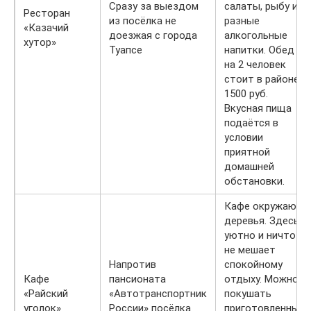
Сразу за выездом
салаты, рыбу и
Ресторан
из посёлка не
разные
«Казачий
доезжая с города
алкогольные
хутор»
Туапсе
напитки. Обед
на 2 человек
стоит в районе
1500 руб.
Вкусная пища
подаётся в
условии
приятной
домашней
обстановки.
Кафе окружают
деревья. Здесь
уютно и ничто
не мешает
Напротив
спокойному
Кафе
пансионата
отдыху. Можно
«Райский
«Автотранспортник
покушать
уголок»
России» посёлка
приготовленные