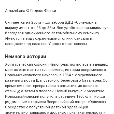
AmazeLana © Яндекс.Фотки
Он тянется на 250 м – до забора ВДЦ «Орленок», в
ширину имеет от 25 до 35 м. Все удобства появились тут
благодаря одноименного автомобильному кемпингу.
Имеются в виду охраняемые стоянки, санузлы и
площадки под палатки. У воды стоят навесы.
Немного истории
Хотя греческая колония Никополис появилась в здешних
местах еще в античные времена, история современного
Новомихайловского началась в 1864 г. с укрепленного
казачьего поста Шапсутского берегового батальона. Со
временем пост превратился в зажиточную казачью
станицу, а затем в поселок. Новый импульс к развитию
Новомихайловский получил в середине 1960-х гг., когда
рядом с ним открылся Всероссийский лагерь «Орленок».
Соседство с популярной детской здравницей
значительно повысило курортную привлекательность и