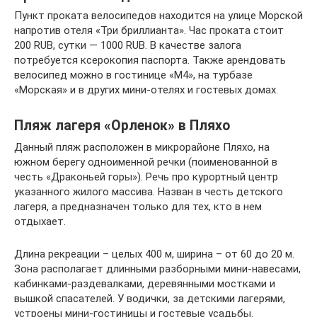
Пункт проката велосипедов находится на улице Морской
напротив отеля «Три бриллианта». Час проката стоит
200 RUB, сутки — 1000 RUB. В качестве залога
потребуется ксерокопия паспорта. Также арендовать
велосипед можно в гостинице «М4», на турбазе
«Морская» и в других мини-отелях и гостевых домах.
Пляж лагеря «Орленок» в Пляхо
Данный пляж расположен в микрорайоне Пляхо, на
южном берегу одноименной речки (поименованной в
честь «Драконьей горы»). Речь про курортный центр
указанного жилого массива. Назван в честь детского
лагеря, а предназначен только для тех, кто в нем
отдыхает.
Длина рекреации – целых 400 м, ширина – от 60 до 20 м.
Зона располагает длинными разборными мини-навесами,
кабинками-раздевалками, деревянными мостками и
вышкой спасателей. У водички, за детскими лагерями,
устроены мини-гостиницы и гостевые усадьбы.