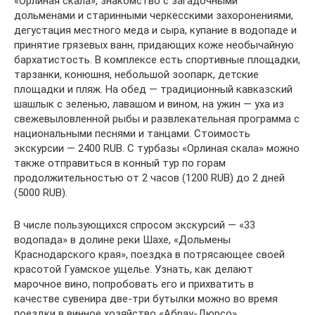
«Орлиная скала», знакомство с загадочными
дольменами и старинными черкесскими захоронениями,
дегустация местного меда и сыра, купание в водопаде и
принятие грязевых ванн, придающих коже необычайную
бархатистость. В комплексе есть спортивные площадки,
тарзанки, конюшня, небольшой зоопарк, детские
площадки и пляж. На обед — традиционный кавказский
шашлык с зеленью, лавашом и вином, на ужин — уха из
свежевыловленной рыбы и развлекательная программа с
национальными песнями и танцами. Стоимость
экскурсии — 2400 RUB. С турбазы «Орлиная скала» можно
также отправиться в конный тур по горам
продолжительностью от 2 часов (1200 RUB) до 2 дней
(5000 RUB).
В числе пользующихся спросом экскурсий — «33
водопада» в долине реки Шахе, «Дольмены
Краснодарского края», поездка в потрясающее своей
красотой Гуамское ущелье. Узнать, как делают
марочное вино, попробовать его и прихватить в
качестве сувенира две-три бутылки можно во время
поездки в винное хозяйство «Абрау-Дюрсо».