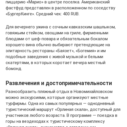
пиццерию «Марио» в центре поселка. Американский
фастфуд представлен в расположенном по соседству
«БургерКинге». Средний чек: 400 RUB.
Для вечернего ужина с сочным кавказским шашлыком,
говяжьим стейком, овощами на гриле, фирменными
блюдами от шеф-повара и обязательным бокалом
хорошего вина обычно выбирают претендующие на
элитарность рестораны «Баязет», «Богемия» и им
подобные заведения с живой музыкой и белыми
скатертями, в которых коротает вечера местный
бомонд.
Развлечения и достопримечательности
Разнообразить пляжный отдых в Новомихайловском
можно экскурсиями, которые организуют местные
турфирмы. Одна из самых популярных — однодневный
туристический маршрут «Орлиная скала», доступный для
участников любого возраста. В программе — поездка в
горы на вездеходах к туристическому комплексу