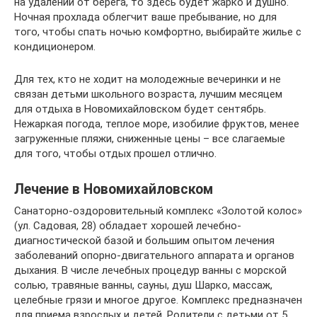
на удалении от берега, то здесь будет жарко и душно.
Ночная прохлада облегчит ваше пребывание, но для
того, чтобы спать ночью комфортно, выбирайте жилье с
кондиционером.
Для тех, кто не ходит на молодежные вечеринки и не
связан детьми школьного возраста, лучшим месяцем
для отдыха в Новомихайловском будет сентябрь.
Нежаркая погода, теплое море, изобилие фруктов, менее
загруженные пляжи, сниженные цены – все слагаемые
для того, чтобы отдых прошел отлично.
Лечение в Новомихайловском
Санаторно-оздоровительный комплекс «Золотой колос»
(ул. Садовая, 28) обладает хорошей лечебно-
диагностической базой и большим опытом лечения
заболеваний опорно-двигательного аппарата и органов
дыхания. В числе лечебных процедур ванны с морской
солью, травяные ванны, сауны, душ Шарко, массаж,
целебные грязи и многое другое. Комплекс предназначен
для приема взрослых и детей. Родители с детьми от 5