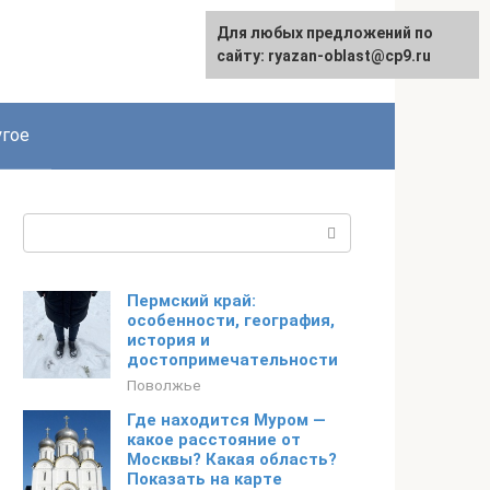
Для любых предложений по
сайту: ryazan-oblast@cp9.ru
гое
Поиск:
Пермский край:
особенности, география,
история и
достопримечательности
Поволжье
Где находится Муром —
какое расстояние от
Москвы? Какая область?
Показать на карте