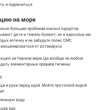
ть и подлечиться.
кцию на море
льно большая проблема южных курортов.
ывают дети и тяжело болеют, но и взрослые им
тдых аптечку и не забудьте полис ОМС.
вакцинироваться от ротавируса.
кцию на Черном море (да вообще на любом
юдать элементарные правила гигиены:
у.
щи и руки перед едой. Мойте проточной водой
ре!
пяченую воду.
вцев еду.