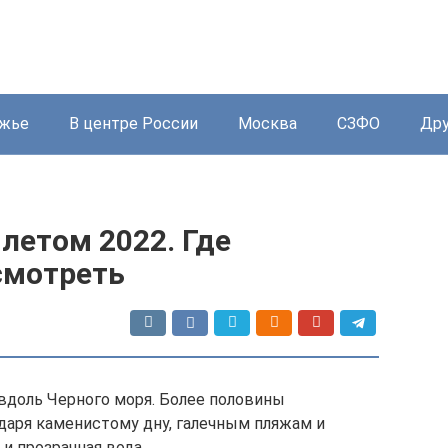
жье
В центре России
Москва
СЗФО
Дру
летом 2022. Где
смотреть
 вдоль Черного моря. Более половины
даря каменистому дну, галечным пляжам и
и прозрачная вода.