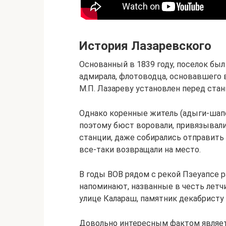
История Лазаревского
Основанный в 1839 году, поселок был
адмирала, флотоводца, основавшего 
М.П. Лазареву установлен перед ста
Однако коренные житель (адыги-шапс
поэтому бюст воровали, привязывали
станции, даже собирались отправить 
все-таки возвращали на место.
В годы ВОВ рядом с рекой Пзеуапсе р
напоминают, названные в честь летчи
улице Калараш, памятник декабристу 
Довольно интересным фактом является