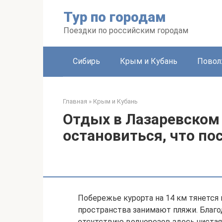
Перейти
Тур по городам
к
контенту
Поездки по российским городам
Сибирь
Крым и Кубань
Повол
Главная
»
Крым и Кубань
Отдых в Лазаревском 
остановиться, что по
Побережье курорта на 14 км тянется
пространства занимают пляжи. Благо
отсутствию волнорезов здесь чистая 