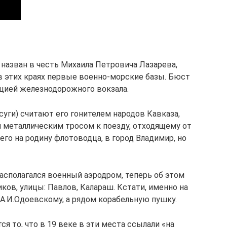
 назван в честь Михаила Петровича Лазарева,
в этих краях первые военно-морские базы. Бюст
нцией железнодорожного вокзала.
уги) считают его гонителем народов Кавказа,
 металлическим тросом к поезду, отходящему от
его на родину флотоводца, в город Владимир, но
асполагался военный аэродром, теперь об этом
ков, улицы: Павлов, Калараш. Кстати, именно на
А.И.Одоевскому, а рядом корабельную пушку.
 то, что в 19 веке в эти места ссылали «на