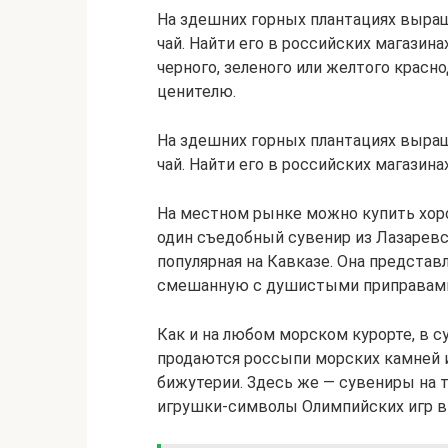
На здешних горных плантациях выра
чай. Найти его в российских магазин
черного, зеленого или желтого красн
ценителю.
На здешних горных плантациях выра
чай. Найти его в российских магазин
На местном рынке можно купить хоро
один съедобный сувенир из Лазаревс
популярная на Кавказе. Она представ
смешанную с душистыми приправам
Как и на любом морском курорте, в 
продаются россыпи морских камней и
бижутерии. Здесь же — сувениры на т
игрушки-символы Олимпийских игр в 