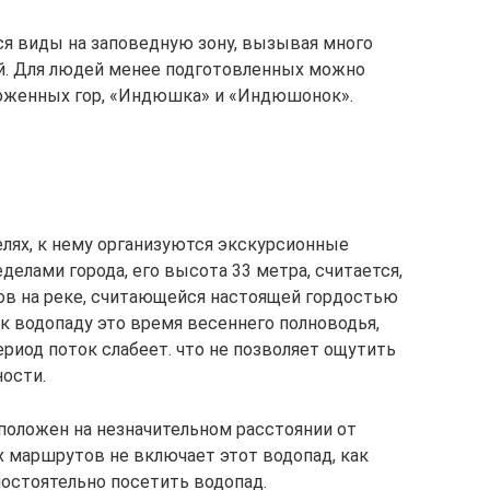
я виды на заповедную зону, вызывая много
й. Для людей менее подготовленных можно
оженных гор, «Индюшка» и «Индюшонок».
елях, к нему организуются экскурсионные
делами города, его высота 33 метра, считается,
гов на реке, считающейся настоящей гордостью
к водопаду это время весеннего полноводья,
период поток слабеет. что не позволяет ощутить
ости.
положен на незначительном расстоянии от
х маршрутов не включает этот водопад, как
остоятельно посетить водопад.