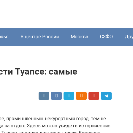
жье
В центре России
Москва
СЗФО
Дру
ти Туапсе: самые
ре, промышленный, некурортный город, тем не
а на отдых. Здесь можно увидеть исторические
Туапсе: древние дольмены, скалу Киселева,