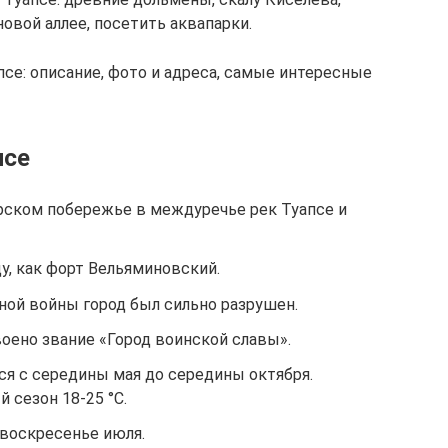
новой аллее, посетить аквапарки.
псе: описание, фото и адреса, самые интересные
псе
рском побережье в междуречье рек Туапсе и
ду, как форт Вельяминовский.
ной войны город был сильно разрушен.
воено звание «Город воинской славы».
ся с середины мая до середины октября.
 сезон 18-25 °С.
 воскресенье июля.