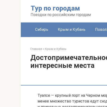
Перейти
Тур по городам
к
контенту
Поездки по российским городам
Сибирь
Крым и Кубань
Повол
Главная
»
Крым и Кубань
Достопримечательнос
интересные места
Туапсе — крупный порт на Черном мо
менее множество туристов едут сюд
и природные достопримечательности 