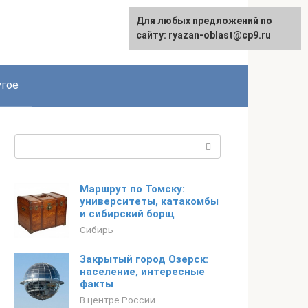
Для любых предложений по
сайту: ryazan-oblast@cp9.ru
гое
Поиск:
Маршрут по Томску:
университеты, катакомбы
и сибирский борщ
Сибирь
Закрытый город Озерск:
население, интересные
факты
В центре России