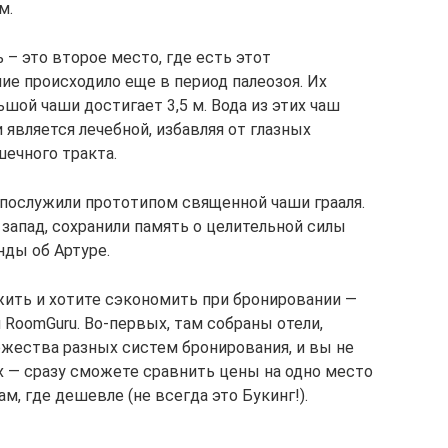
м.
 – это второе место, где есть этот
ние происходило еще в период палеозоя. Их
ьшой чаши достигает 3,5 м. Вода из этих чаш
 является лечебной, избавляя от глазных
шечного тракта.
 послужили прототипом священной чаши грааля.
 запад, сохранили память о целительной силы
нды об Артуре.
жить и хотите сэкономить при бронировании —
RoomGuru. Во-первых, там собраны отели,
жества разных систем бронирования, и вы не
х — сразу сможете сравнить цены на одно место
м, где дешевле (не всегда это Букинг!).