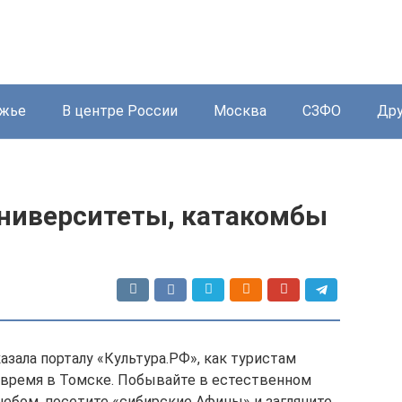
жье
В центре России
Москва
СЗФО
Дру
университеты, катакомбы
зала порталу «Культура.РФ», как туристам
 время в Томске. Побывайте в естественном
ебом, посетите «сибирские Афины» и загляните