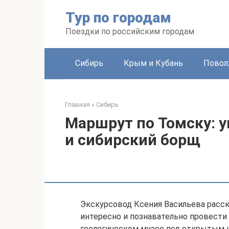
Перейти
Тур по городам
к
контенту
Поездки по российским городам
Сибирь
Крым и Кубань
Повол
Главная
»
Сибирь
Маршрут по Томску: 
и сибирский борщ
Экскурсовод Ксения Васильева расска
интересно и познавательно провести
геологическом музее под открытым н