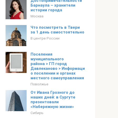
Достопримечательности
Барнаула – хранители
истории города
Москва
Что посмотреть в Твери
за 1 день самостоятельно
В центре России
Поселения
муниципального
района > ГП город
Давлеканово > Информация
о поселении и органах
местного самоуправления
Поволжье
От Ивана Грозного до
наших дней: в Сургуте
презентовали
«Набережную жизни»
Сибирь