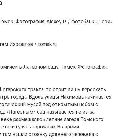
а
омск. Фотография: Alexey D. / фотобанк «Лори»
тем Изофатов / tomsk.ru
омичей в Лагерном саду. Томск. Фотография:
 Шегарского тракта, то стоит лишь переехать
нтре города. Вдоль улицы Нахимова начинается
логический музей под открытым небом с
д. «Лагерным» сад называется не из-за
I веке размещались летние лагеря Томского
м стали гулять горожане. Во время
у там нашли стоянку древнего человека с