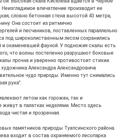
ой. Высокая скала Киселева вдается в Черное
 Неизгладимое впечатление производит ее
дкая, словно бетонная стена высотой 43 метра,
ину. Она состоит из ритмично
ргелей и песчаников, поставленных параллельно
еса под широколиственным лесом сохранились
й и окаменевшей фауной. У подножия скалы есть
ого, что волны постепенно разрушают боковые
калы прочна и уверенно противостоит стихии.
ть художника Александра Александровича
ивительное чудо природы. Именно тут снимались
ая рука”.
ивлекают летом как горожан, так и
 живут в палатках неделями. Место здесь
ода чистая и прозрачная.
ервых памятников природы Туапсинского района.
лева входит в состав охраняемого лесопарка