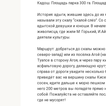
Кадош. Площадь парка 300 га. Площадь
История: адыги, жившие здесь до их
называли эту скалу “скалой слёз”. Со
адыгской девушки и юноши. В начале 
живописца, где жили М. Горький, И.А
деятели культуры.
Маршрут: добраться до скалы можно 
северо-запад) или из посёлка Агой (н
Туапсе в сторону Агоя, и через пару 
асфальтовую дорогу, делающую крутую
справа от дороги увидите несколько 
приведёт вас на вершину скалы Кисе
сосен, идите дальше к морю пешком 
него 200 метров вы попадёте прямо н
собой. Пожалуйста не оставляйте посл
где не мусорят!