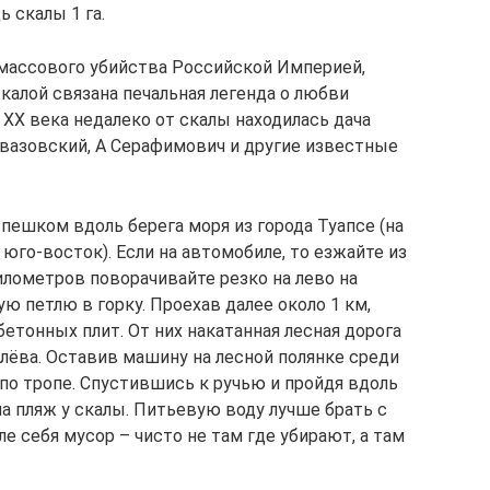
 скалы 1 га.
 массового убийства Российской Империей,
 скалой связана печальная легенда о любви
XX века недалеко от скалы находилась дача
йвазовский, А Серафимович и другие известные
пешком вдоль берега моря из города Туапсе (на
а юго-восток). Если на автомобиле, то езжайте из
километров поворачивайте резко на лево на
 петлю в горку. Проехав далее около 1 км,
бетонных плит. От них накатанная лесная дорога
лёва. Оставив машину на лесной полянке среди
по тропе. Спустившись к ручью и пройдя вдоль
а пляж у скалы. Питьевую воду лучше брать с
е себя мусор – чисто не там где убирают, а там