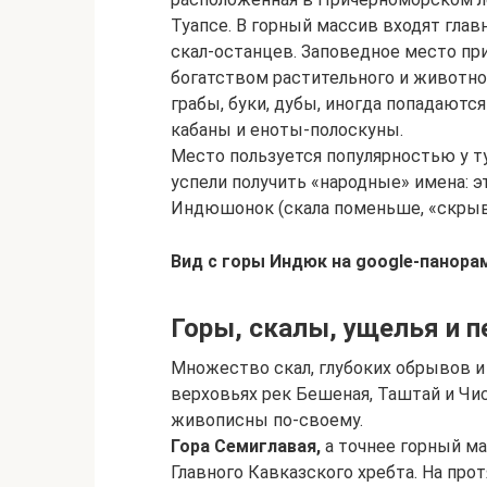
Туапсе. В горный массив входят гла
скал-останцев. Заповедное место пр
богатством растительного и животно
грабы, буки, дубы, иногда попадаютс
кабаны и еноты-полоскуны.
Место пользуется популярностью у т
успели получить «народные» имена: 
Индюшонок (скала поменьше, «скрыв
Вид с горы Индюк на google-панора
Горы, скалы, ущелья и 
Множество скал, глубоких обрывов и 
верховьях рек Бешеная, Таштай и Чи
живописны по-своему.
Гора Семиглавая,
а точнее горный ма
Главного Кавказского хребта. На пр