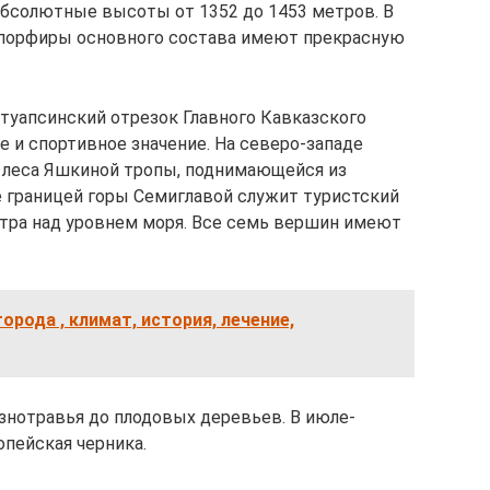
бсолютные высоты от 1352 до 1453 метров. В
 порфиры основного состава имеют прекрасную
 туапсинский отрезок Главного Кавказского
е и спортивное значение. На северо-западе
з леса Яшкиной тропы, поднимающейся из
е границей горы Семиглавой служит туристский
етра над уровнем моря. Все семь вершин имеют
орода , климат, история, лечение,
азнотравья до плодовых деревьев. В июле-
опейская черника.