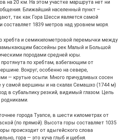
в на 20 км. На этом участке маршрута нет ни
сообщения. Ближайший населенный пункт –
ают, так как Гора Шесси является самой
и составляет 1839 метров над уровнем моря.
ого хребта и семикилометровой перемычки между
, замыкающим бассейны рек Малый и Большой
ическими породами средней юры.
 протянута по хребтам, взбегающим от
ершине. Вокруг, особенно на севере,
ими — крутые осыпи. Много причудливых сосен
е у самой вершины и на скалах Семашхо (1744 м)
ход в субальпику резкий, видимый глазом. Цепь
родниками.
очнее города Туапсе, в шести километрах от
кой (по прямой). Высота горы составляет 1035
горы происходит от адыгейского слова
льно, гора — это куча глыб и щебня.