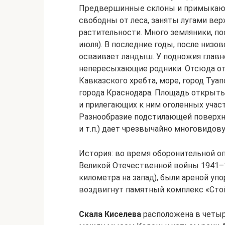
Предвершинные склоны и примыкающи
свободны от леса, заняты лугами вер
растительности. Много земляники, по
июля). В последние годы, после низо
осваивает ландыш. У подножия главно
непересыхающие родники. Отсюда о
Кавказского хребта, море, город Туа
города Краснодара. Площадь открыты
и прилегающих к ним оголенных участ
Разнообразие подстилающей поверхн
и т.п.) дает чрезвычайно многовидов
История: во время оборонительной оп
Великой Отечественной войны 1941–19
километра на запад), были ареной уп
воздвигнут памятный комплекс «Сто
Скала Киселева
расположена в четыре