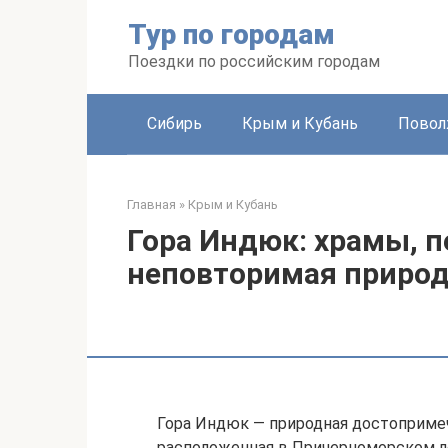
Перейти
Тур по городам
к
контенту
Поездки по российским городам
Сибирь
Крым и Кубань
Повол
Главная
»
Крым и Кубань
Гора Индюк: храмы, 
неповторимая природ
Гора Индюк — природная достопримеч
расположенная в Причерноморском ле