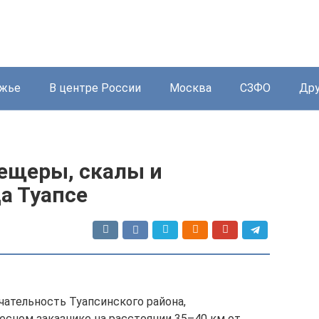
жье
В центре России
Москва
СЗФО
Дру
пещеры, скалы и
а Туапсе
ательность Туапсинского района,
сном заказнике на расстоянии 35–40 км от