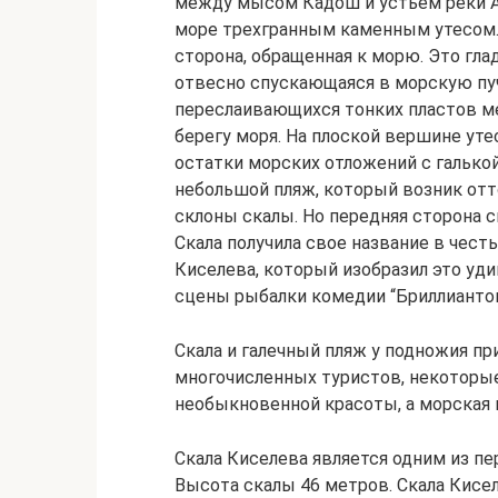
между мысом Кадош и устьем реки Аг
море трехгранным каменным утесом.
сторона, обращенная к морю. Это гла
отвесно спускающаяся в морскую пуч
переслаивающихся тонких пластов ме
берегу моря. На плоской вершине ут
остатки морских отложений с галько
небольшой пляж, который возник отт
склоны скалы. Но передняя сторона с
Скала получила свое название в чес
Киселева, который изобразил это уд
сцены рыбалки комедии “Бриллиантов
Скала и галечный пляж у подножия пр
многочисленных туристов, некоторые
необыкновенной красоты, а морская в
Скала Киселева является одним из п
Высота скалы 46 метров. Скала Кисе