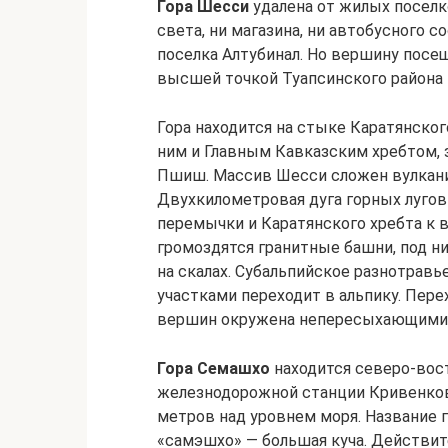
Гора Шесси
удалена от жилых поселко
света, ни магазина, ни автобусного 
поселка Алтубинал. Но вершину посещ
высшей точкой Туапсинского района 
Гора находится на стыке Каратянск
ним и Главным Кавказским хребтом
Пшиш. Массив Шесси сложен вулкан
Двухкилометровая дуга горных лугов
перемычки и Каратянского хребта к в
громоздятся гранитные башни, под н
на скалах. Субальпийское разнотравь
участками переходит в альпику. Пере
вершин окружена непересыхающими 
Гора Семашхо
находится северо-вост
железнодорожной станции Кривенковс
метров над уровнем моря. Название 
«самэшхо» — большая куча. Действите