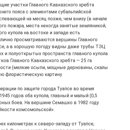
е участки Главного Кавказского хребта
хнего пояса с элементами субальпийской
спевающей на месяц позже, чем внизу (в начале
вого пожара, места некогда занятые земляникой,
го купола на востоке и западе есть
тлично просматриваются вершины Главного
псе, а в хорошую погоду видны даже трубы ТЭЦ
х и полуоткрытых пространств главного купола
ков Главного Кавказского хребта — 25 га.
ости (мелкие осыпи, мощные дерновины, скалы
ую флористическую картину.
ерации по защите города Туапсе во время
45 годов оба купола, главный и малый (0,5
орных боев. На вершине Семашхо в 1982 году
йкости комсомольской».
х километрах к северо-западу от Туапсе,