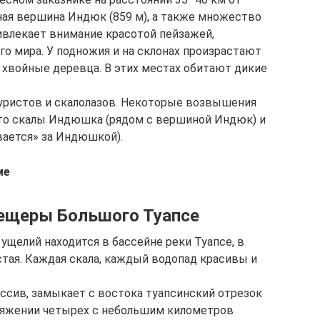
вная вершина Индюк (859 м), а также множество
ивлекает внимание красотой пейзажей,
го мира. У подножия и на склонах произрастают
я хвойные деревца. В этих местах обитают дикие
уристов и скалолазов. Некоторые возвышения
это скалы Индюшка (рядом с вершиной Индюк) и
ается» за Индюшкой).
ме
пещеры Большого Туапсе
ущелий находится в бассейне реки Туапсе, в
стая. Каждая скала, каждый водопад красивы и
ссив, замыкает с востока туапсинский отрезок
отяжении четырех с небольшим километров