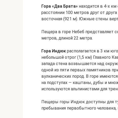
Гора «Два Брата»
находится в 4-х км
расстоянии 100 метров друг от друга
восточная (921 м). Южные стены вер
Пещера в горе Небеб представляет с
метров, длиной 22 метра.
Гора Индюк
располагается в 3 км юго
небольшой отрог (1,5 км) Главного Ка
запада стена возвышается над окруж
одной из пяти первых памятников пр
вулканических пород. В горе имеютс
на подступах — каштаны, дубы и мно
используются альпинистами для трен
Пещеры горы Индюк доступны для ту
пребывания первобытного человека, 