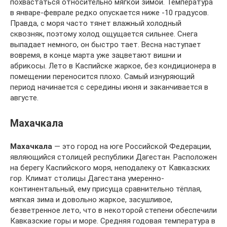
похвастаться относительно мягкой зимой. Температура
в январе-феврале редко опускается ниже -10 градусов.
Правда, с моря часто тянет влажный холодный
сквозняк, поэтому холод ощущается сильнее. Снега
выпадает немного, он быстро тает. Весна наступает
вовремя, в конце марта уже зацветают вишни и
абрикосы. Лето в Каспийске жаркое, без кондиционера в
помещении переносится плохо. Самый изнуряющий
период начинается с середины июня и заканчивается в
августе.
Махачкала
Махачкала
— это город на юге Российской Федерации,
являющийся столицей республики Дагестан. Расположен
на берегу Каспийского моря, неподалеку от Кавказских
гор. Климат столицы Дагестана умеренно-
континентальный, ему присуща сравнительно тёплая,
мягкая зима и довольно жаркое, засушливое,
безветренное лето, что в некоторой степени обеспечили
Кавказские горы и море. Средняя годовая температура в