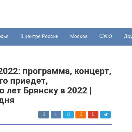
жье
В центре России
Москва
СЗФО
Дру
2022: программа, концерт,
то приедет,
 лет Брянску в 2022 |
дня