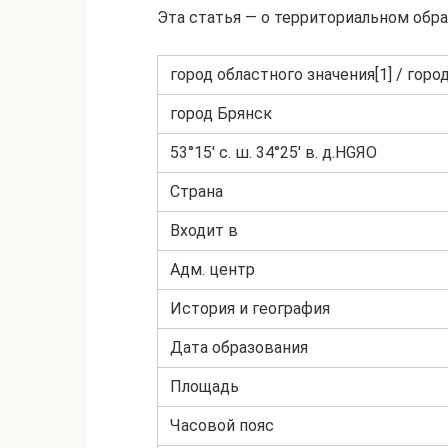
Эта статья — о территориальном образ
город областного значения[1] / горо
город Брянск
53°15′ с. ш. 34°25′ в. д.HGЯO
Страна
Входит в
Адм. центр
История и география
Дата образования
Площадь
Часовой пояс