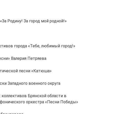
«За Родину! За город мой родной!»
ктивов города «Тебе, любимый город!»
есни» Валерия Петряева
отической песни «Катюша»
яски Западного военного округа
х коллективов Брянской области в
фонического оркестра «Песни Победы»