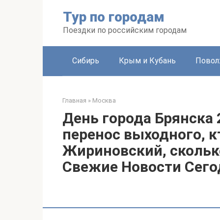
Перейти
Тур по городам
к
контенту
Поездки по российским городам
Сибирь
Крым и Кубань
Повол
Главная
»
Москва
День города Брянска 
перенос выходного, к
Жириновский, сколько
Свежие Новости Сего