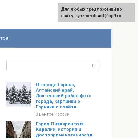
Для любых предложений по
сайту: ryazan-oblast@cp9.ru
гое
Поиск:
О городе Горняк,
Алтайский край,
Локтевский район фото
города, картинки о
Горняке с полёта
В центре России
Город Питкяранта в
Карелии: история и
достопримечатеьности