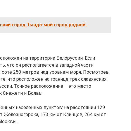
ький город,Тында-мой город родной.
асположен на территории Белоруссии. Если
ь, что он располагается в западной части
соте 250 метров над уровнем моря. Посмотрев,
ите, что расположен на границе трех славянских
уссии. Точное расположение – это место
к Снежети и Болвы.
енных населенных пунктов: на расстоянии 129
 от Железногорска, 173 км от Клинцов, 264 км от
 Москвы.