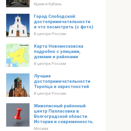
Крым и Кубань
Город Слободской:
достопримечательности
и что посмотреть (с фото)
В центре России
Карта Новомосковска
подробно с улицами,
домами и районами
В центре России
Лучшие
достопримечательности
Торопца и окрестностей
В центре России
Живописный районный
центр Палласовка в
Волгоградской области.
История и современность.
Москва