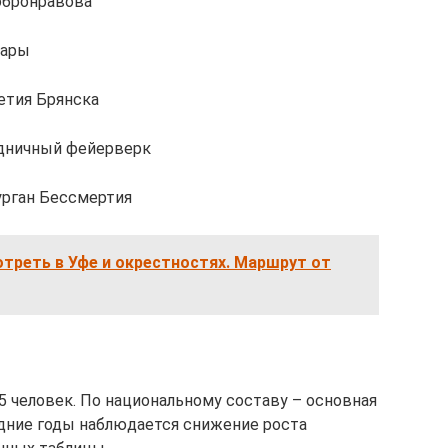
обронравова
вары
летия Брянска
здничный фейерверк
Курган Бессмертия
треть в Уфе и окрестностях. Маршрут от
5 человек. По национальному составу – основная
едние годы наблюдается снижение роста