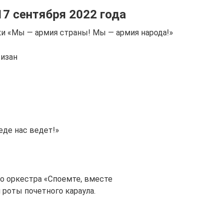
17 сентября 2022 года
ки «Мы — армия страны! Мы — армия народа!»
тизан
еде нас ведет!»
го оркестра «Споемте, вместе
 роты почетного караула.