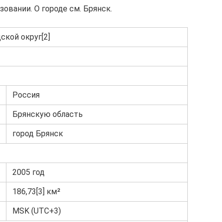
овании. О городе см. Брянск.
дской округ[2]
Россия
Брянскую область
город Брянск
2005 год
186,73[3] км²
MSK (UTC+3)