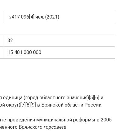
↘417 096[4] чел. (2021)
32
15 401 000 000
единица (город областного значения)[5][6] и
 округ)[7][8][9] в Брянской области России.
тате проведения муниципальной реформы в 2005
рменного
Брянского горсовета