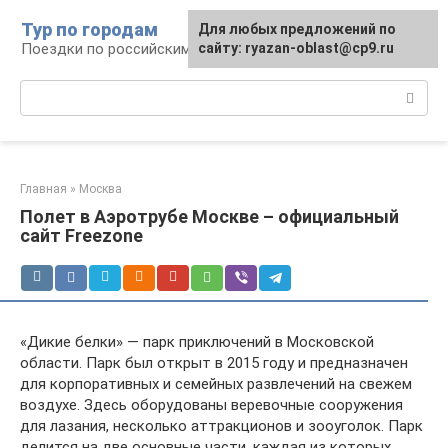
Перейти
Тур по городам
Для любых предложений по
к
Поездки по российским городам
сайту: ryazan-oblast@cp9.ru
контенту
Поиск:
Главная
»
Москва
Полет в Аэротрубе Москве – официальный
сайт Freezone
«Дикие белки» — парк приключений в Московской
области. Парк был открыт в 2015 году и предназначен
для корпоративных и семейных развлечений на свежем
воздухе. Здесь оборудованы веревочные сооружения
для лазания, несколько аттракционов и зооуголок. Парк
делится на две основные части, каждая из которых