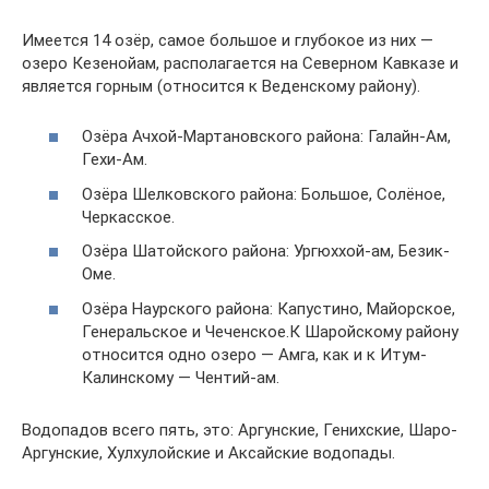
Имеется 14 озёр, самое большое и глубокое из них —
озеро Кезенойам, располагается на Северном Кавказе и
является горным (относится к Веденскому району).
Озёра Ачхой-Мартановского района: Галайн-Ам,
Гехи-Ам.
Озёра Шелковского района: Большое, Солёное,
Черкасское.
Озёра Шатойского района: Ургюххой-ам, Безик-
Оме.
Озёра Наурского района: Капустино, Майорское,
Генеральское и Чеченское.К Шаройскому району
относится одно озеро — Амга, как и к Итум-
Калинскому — Чентий-ам.
Водопадов всего пять, это: Аргунские, Генихские, Шаро-
Аргунские, Хулхулойские и Аксайские водопады.