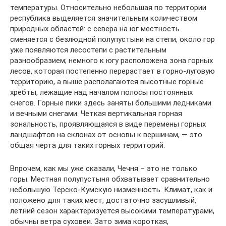
температуры. Относительно небольшая по территории
республика выделяется значительным количеством
природных областей: с севера на юг местность
сменяется с безлюдной полупустыни на степи, около гор
уже появляются лесостепи с растительным
разнообразием; немного к югу расположена зона горных
лесов, которая постепенно перерастает в горно-луговую
территорию, а выше располагаются высотные горные
хребты, лежащие над началом полосы постоянных
снегов. Горные пики здесь заняты большими ледниками
и вечными снегами. Четкая вертикальная горная
зональность, проявляющаяся в виде перемены горных
ландшафтов на склонах от основы к вершинам, — это
общая черта для таких горных территорий.
Впрочем, как мы уже сказали, Чечня – это не только
горы. Местная полупустыня обхватывает сравнительно
небольшую Терско-Кумскую низменность. Климат, как и
положено для таких мест, достаточно засушливый,
летний сезон характеризуется высокими температурами,
обычны ветра суховеи. Зато зима короткая,