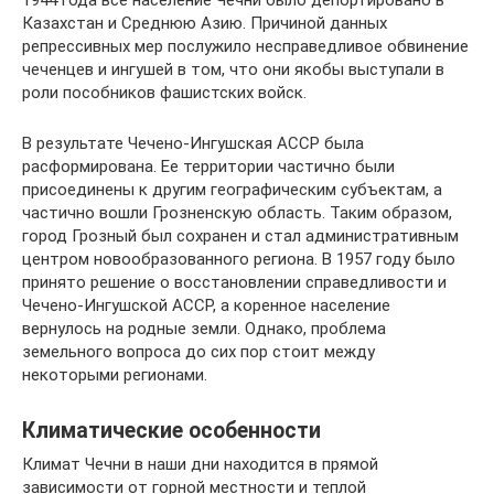
1944 года все население Чечни было депортировано в
Казахстан и Среднюю Азию. Причиной данных
репрессивных мер послужило несправедливое обвинение
чеченцев и ингушей в том, что они якобы выступали в
роли пособников фашистских войск.
В результате Чечено-Ингушская АССР была
расформирована. Ее территории частично были
присоединены к другим географическим субъектам, а
частично вошли Грозненскую область. Таким образом,
город Грозный был сохранен и стал административным
центром новообразованного региона. В 1957 году было
принято решение о восстановлении справедливости и
Чечено-Ингушской АССР, а коренное население
вернулось на родные земли. Однако, проблема
земельного вопроса до сих пор стоит между
некоторыми регионами.
Климатические особенности
Климат Чечни в наши дни находится в прямой
зависимости от горной местности и теплой