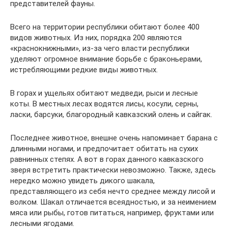
представителей фауны.
Всего на территории республики обитают более 400
видов животных. Из них, порядка 200 являются
«краснокнижными», из-за чего власти республики
уделяют огромное внимание борьбе с браконьерами,
истребляющими редкие виды животных.
В горах и ущельях обитают медведи, рыси и лесные
коты. В местных лесах водятся лисы, косули, серны,
ласки, барсуки, благородный кавказский олень и сайгак.
Последнее животное, внешне очень напоминает барана с
длинными ногами, и предпочитает обитать на сухих
равнинных степях. А вот в горах данного кавказского
зверя встретить практически невозможно. Также, здесь
нередко можно увидеть дикого шакала,
представляющего из себя нечто среднее между лисой и
волком. Шакал отличается всеядностью, и за неимением
мяса или рыбы, готов питаться, например, фруктами или
лесными ягодами.