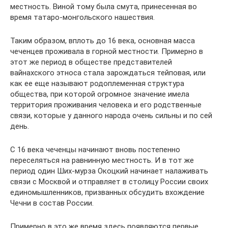
местность. Виной тому была смута, принесенная во
время татаро-монгольского нашествия.
Таким образом, вплоть до 16 века, основная масса
чеченцев проживала в горной местности. Примерно в
этот же период в обществе представителей
вайнахского этноса стала зарождаться тейповая, или
как ее еще называют родоплеменная структура
общества, при которой огромное значение имела
территория проживания человека и его родственные
связи, которые у данного народа очень сильны и по сей
день.
С 16 века чеченцы начинают вновь постепенно
переселяться на равнинную местность. И в тот же
период один Ших-мурза Окоцкий начинает налаживать
связи с Москвой и отправляет в столицу России своих
единомышленников, призванных обсудить вхождение
Чечни в состав России.
Примерно в это же время здесь появляются первые