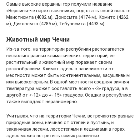
Самые высокие вершины гор получили название
«Вершины-четырёхтысячники», под стать своей высоте:
Маистисмта (4082 м), Доносмта (4174 м), Комито (4262
м), Диклосмта (4285 м), Тебулосмта (4493 м).
Животный мир Чечни
Из-за того, на территории республики располагается
несколько разных климатических территорий, ее
растительный и животный мир поражает своим
разнообразием. Климат здесь в зависимости от
местности может быть континентальным, засушливым
или высокогорным. В одной местности средняя зимняя
температура может составлять всего «-3» градуса, а в
другой от «-12» до «- 15» градусов. Осадки в республике
также выпадают неравномерно.
Учитывая, что на территории Чечни, встречаются разные
природные зоны, начиная от степей и пустынь, и
заканчивая лесами, лесостепями и ледниками в горах,
здесь можно встретить самых различных