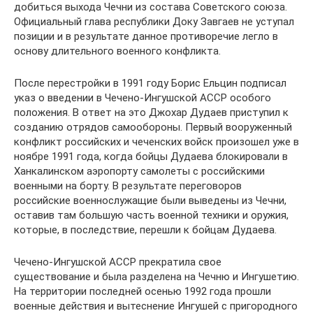
добиться выхода Чечни из состава Советского союза.
Официальный глава республики Доку Завгаев не уступал
позиции и в результате данное противоречие легло в
основу длительного военного конфликта.
После перестройки в 1991 году Борис Ельцин подписал
указ о введении в Чечено-Ингушской АССР особого
положения. В ответ на это Джохар Дудаев приступил к
созданию отрядов самообороны. Первый вооруженный
конфликт российских и чеченских войск произошел уже в
ноябре 1991 года, когда бойцы Дудаева блокировали в
Ханкалинском аэропорту самолеты с российскими
военными на борту. В результате переговоров
российские военнослужащие были выведены из Чечни,
оставив там большую часть военной техники и оружия,
которые, в последствие, перешли к бойцам Дудаева.
Чечено-Ингушской АССР прекратила свое
существование и была разделена на Чечню и Ингушетию.
На территории последней осенью 1992 года прошли
военные действия и вытеснение Ингушей с пригородного