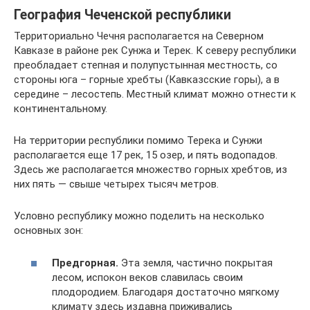
География Чеченской республики
Территориально Чечня располагается на Северном
Кавказе в районе рек Сунжа и Терек. К северу республики
преобладает степная и полупустынная местность, со
стороны юга – горные хребты (Кавказсские горы), а в
середине – лесостепь. Местный климат можно отнести к
континентальному.
На территории республики помимо Терека и Сунжи
располагается еще 17 рек, 15 озер, и пять водопадов.
Здесь же располагается множество горных хребтов, из
них пять — свыше четырех тысяч метров.
Условно республику можно поделить на несколько
основных зон:
Предгорная.
Эта земля, частично покрытая
лесом, испокон веков славилась своим
плодородием. Благодаря достаточно мягкому
климату здесь издавна приживались