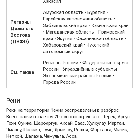
Хакасия
Амурская область • Бурятия •
Еврейская автономная область •
Регионы
Забайкальский край • Камчатский край
Дальнего
• Магаданская область • Приморский
Востока
край • Якутия • Сахалинская область •
(ДВФО)
Хабаровский край • Чукотский
автономный округ
Регионы России • Федеральные округа
России • Упразднённые субъекты •
См. также
Экономические районы России •
Города России
Реки
Реки на территории Чечни распределены в разброс.
Всего насчитывается 20 основных рек, это: Терек, Аргун,
Гехи, Сунжа, Шароаргун, Аксай, Баас, Хулхулау, Мартан,
Ямансу,Шалажа, Гумс, Ярык-су, Рошня, Фортанга, Мичик,
Нетхой, Шалажа, Чемульга, Асса.