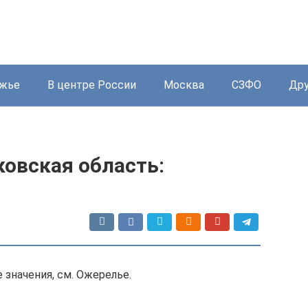
жье
В центре России
Москва
СЗФО
Дру
овская область:
 значения, см. Ожерелье.