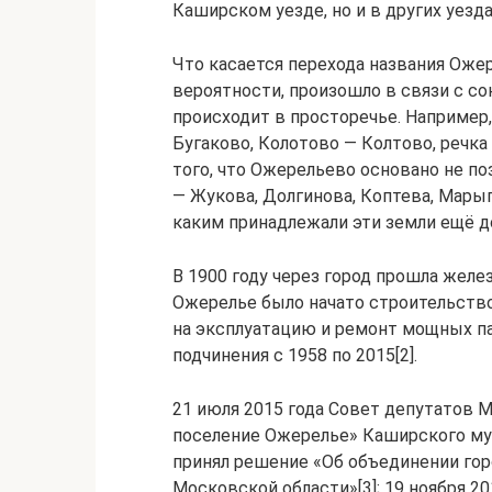
Каширском уезде, но и в других уезда
Что касается перехода названия Ожер
вероятности, произошло в связи с со
происходит в просторечье. Например
Бугаково, Колотово — Колтово, речка
того, что Ожерельево основано не поз
— Жукова, Долгинова, Коптева, Марыг
каким принадлежали эти земли ещё до 
В 1900 году через город прошла желез
Ожерелье было начато строительство
на эксплуатацию и ремонт мощных па
подчинения с 1958 по 2015[2].
21 июля 2015 года Совет депутатов 
поселение Ожерелье» Каширского му
принял решение «Об объединении го
Московской области»[3]; 19 ноября 2