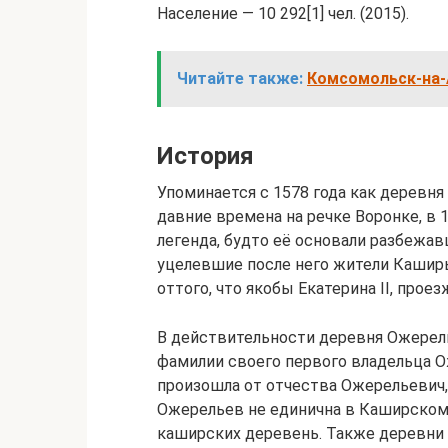
Население — 10 292[1] чел. (2015).
Читайте также:
Комсомольск-на-А
История
Упоминается с 1578 года как деревн
давние времена на речке Воронке, в
легенда, будто её основали разбежавш
уцелевшие после него жители Каширы
оттого, что якобы Екатерина II, прое
В действительности деревня Ожерель
фамилии своего первого владельца Ож
произошла от отчества Ожерельевич,
Ожерельев не единична в Каширском 
каширских деревень. Также деревни 