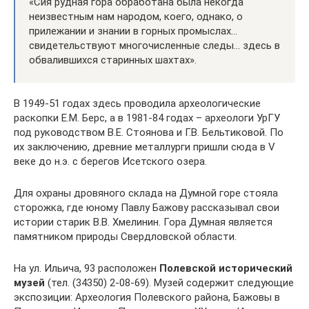
«Сия рудная гора обработана была некогда
неизвестным нам народом, коего, однако, о
прилежании и знании в горных промыслах…
свидетельствуют многочисленные следы… здесь в
обвалившихся старинных шахтах».
В 1949-51 годах здесь проводила археологические
раскопки Е.М. Берс, а в 1981-84 годах – археологи УрГУ
под руководством В.Е. Стоянова и Г.В. Бельтиковой. По
их заключению, древние металлурги пришли сюда в V
веке до н.э. с берегов Исетского озера.
Для охраны дровяного склада на Думной горе стояла
сторожка, где юному Павлу Бажову рассказывал свои
истории старик В.В. Хмелинин. Гора Думная является
памятником природы Свердловской области.
На ул. Ильича, 93 расположен
Полевской исторический
музей
(тел. (34350) 2-08-69). Музей содержит следующие
экспозиции: Археология Полевского района, Бажовы в