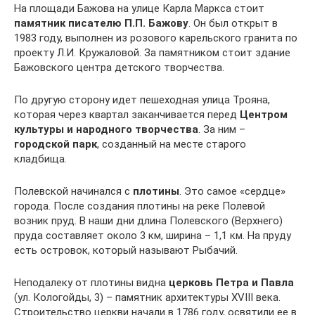
На площади Бажова на улице Карла Маркса стоит
памятник писателю П.П. Бажову
. Он был открыт в
1983 году, выполнен из розового карельского гранита по
проекту Л.И. Кружаловой. За памятником стоит здание
Бажовского центра детского творчества.
По другую сторону идет пешеходная улица Трояна,
которая через квартал заканчивается перед
Центром
культуры и народного творчества
. За ним –
городской парк
, созданный на месте старого
кладбища.
Полевской начинался с
плотины
. Это самое «сердце»
города. После создания плотины на реке Полевой
возник пруд. В наши дни длина Полевского (Верхнего)
пруда составляет около 3 км, ширина – 1,1 км. На пруду
есть островок, который называют Рыбачий.
Неподалеку от плотины видна
церковь Петра и Павла
(ул. Кологойды, 3) – памятник архитектуры XVIII века.
Строительство церкви начали в 1786 году, освятили ее в