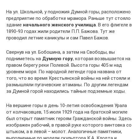
На ул. Школьной, у подножия Думной горы, расположено
предприятие по обработке мрамора. Раньше тут стояло
здание
начального женского училища
. В его флигеле в
1890-93 годах жили родители П.П. Бажова. Тут же
проводил летние каникулы и сам Павел Бажов.
Свернув на ул. Бобошина, а затем на Свободы, вы
подниметесь на
Думную гору
, которая возвышается на
правом берегу реки Полевой. Высота горы 405 м над
уровнем моря. По народной легенде гора названа от
того, что во время Крестьянской войны на ней стояли и
размышляли пугачевские атаманы. По другим легендам
за Думной горой находились тайные подземные ходы.
На вершине горы в день 10-летия освобождения Урала
от колчаковцев, 15 июля 1929 года на братской могиле
был открыт памятник героям Гражданской войны. Здесь
изображен рабочий, в правой руке которого винтовка со
штыком, а в левой – молот. Аналогичные памятники,
выполненные по модели скульптора К.А. Клодта и