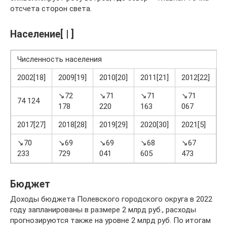
отсчета сторон света.
Население[ | ]
Численность населения
2002[18]
2009[19]
2010[20]
2011[21]
2012[22]
2
↘72
↘71
↘71
↘71
74 124
178
220
163
067
0
2017[27]
2018[28]
2019[29]
2020[30]
2021[5]
↘70
↘69
↘69
↘68
↘67
233
729
041
605
473
Бюджет
Доходы бюджета Полевского городского округа в 2022
году запланированы в размере 2 млрд руб., расходы
прогнозируются также на уровне 2 млрд руб. По итогам