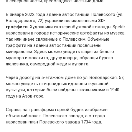
в северной части; преобладают частные дома.
В январе 2022 года здание автостанции Полевского (ул.
Володарского, 72) украсили великолепными
3
D-
граффити
. Художники екатеринбургской команды Spektr
нарисовали в городе исторические артефакты из музеев,
так или иначе связанные с Полевским. Объемные
граффити на здании автостанции посвящены
минералогии. Здесь можно увидеть шары из белого
мрамора и малахита, друзу кварца, образцы бурого
железняка, самородной меди и куприта.
Через дорогу, на 5-этажном доме по ул. Володарская, 57,
можно увидеть птицевидных идолов иткульской
культуры, которые были найдены школьниками в 1940
году на Азов-горе.
Справа, на трансформаторной будке, изображен
объемный макет Полевского завода, а с торца
нарисован план Полевского завода 1734 года.