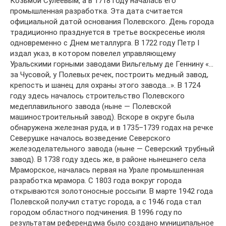
Козьмой Сулеевым, а в 1718 году началась его
промышленная разработка. Эта дата считается
официальной датой основания Полевского. День города
традиционно празднуется в третье воскресенье июля
одновременно с Днем металлурга. В 1722 году Петр I
издал указ, в котором повелел управляющему
Уральскими горными заводами Вильгельму де Геннину «…
за Чусовой, у Полевых речек, построить медный завод,
крепость и шанец для охраны этого завода…». В 1724
году здесь началось строительство Полевского
медеплавильного завода (ныне — Полевской
машиностроительный завод). Вскоре в округе была
обнаружена железная руда, и в 1735–1739 годах на речке
Северушке началось возведение Северского
железоделательного завода (ныне — Северский трубный
завод). В 1738 году здесь же, в районе нынешнего села
Мраморское, началась первая на Урале промышленная
разработка мрамора. С 1803 года вокруг города
открываются золотоносные россыпи. В марте 1942 года
Полевской получил статус города, а с 1946 года стал
городом областного подчинения. В 1996 году по
результатам референдума было создано муниципальное