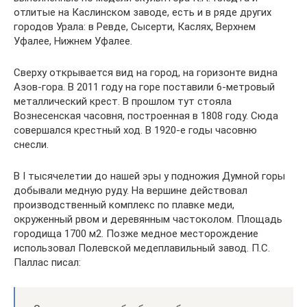
отлитые на Каслинском заводе, есть и в ряде других
городов Урала: в Ревде, Сысерти, Каслях, Верхнем
Уфалее, Нижнем Уфалее.
Сверху открывается вид на город, на горизонте видна
Азов-гора. В 2011 году на горе поставили 6-метровый
металлический крест. В прошлом тут стояла
Вознесенская часовня, построенная в 1808 году. Сюда
совершался крестный ход. В 1920-е годы часовню
снесли.
В I тысячелетии до нашей эры у подножия Думной горы
добывали медную руду. На вершине действовал
производственный комплекс по плавке меди,
окруженный рвом и деревянным частоколом. Площадь
городища 1700 м2. Позже медное месторождение
использовал Полевской медеплавильный завод. П.С.
Паллас писал: