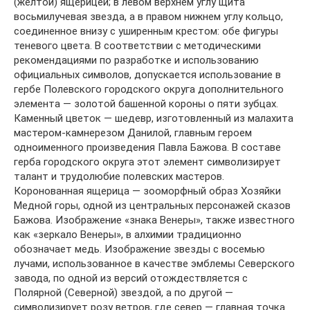
(желтой) ящерицей; в левом верхнем углу щита
восьмилучевая звезда, а в правом нижнем углу кольцо,
соединенное внизу с уширенным крестом: обе фигуры
теневого цвета. В соответствии с методическими
рекомендациями по разработке и использованию
официальных символов, допускается использование в
гербе Полевского городского округа дополнительного
элемента — золотой башенной короны о пяти зубцах.
Каменный цветок — шедевр, изготовленный из малахита
мастером-камнерезом Данилой, главным героем
одноименного произведения Павла Бажова. В составе
герба городского округа этот элемент символизирует
талант и трудолюбие полевских мастеров.
Коронованная ящерица — зооморфный образ Хозяйки
Медной горы, одной из центральных персонажей сказов
Бажова. Изображение «знака Венеры», также известного
как «зеркало Венеры», в алхимии традиционно
обозначает медь. Изображение звезды с восемью
лучами, использованное в качестве эмблемы Северского
завода, по одной из версий отождествляется с
Полярной (Северной) звездой, а по другой —
символизирует розу ветров, где север — главная точка