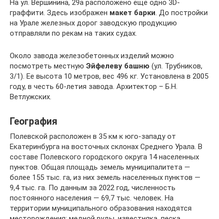
На ул. Вершинина, 29а расположено еще одно 3D-
граффити. Здесь изображен
макет барки
. До постройки
на Урале железных дорог заводскую продукцию
отправляли по рекам на таких судах.
Около завода железобетонных изделий можно
посмотреть местную
Эйфелеву башню
(ул. Трубников,
3/1). Ее высота 10 метров, вес 496 кг. Установлена в 2005
году, в честь 60-летия завода. Архитектор – Б.Н.
Ветлужских.
География
Полевской расположен в 35 км к юго-западу от
Екатеринбурга на восточных склонах Среднего Урала. В
составе Полевского городского округа 14 населенных
пунктов. Общая площадь земель муниципалитета —
более 155 тыс. га, из них земель населенных пунктов —
9,4 тыс. га. По данным за 2022 год, численность
постоянного населения — 69,7 тыс. человек. На
территории муниципального образования находятся
месторождения: медной руды, известняка, песка,