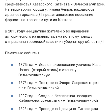
средневековья Хазарского Каганата и Великой Булгарии.
На территории города у лимана Чепрак находилось
древнее городище[3], представляющее поселение
форпост на торговом пути из Кавказа.
В 2015 году инициатива жителей о возвращении
исторического названия, письма по этому поводу
отправлены городской власти и губернатору области[4].
Памятные события
1875 год — Указ о наименовании урочища Кара-
Чаплак (старый стиль) в станицу
Великокняжескую.
1878 год — Построена Флоро-Лаврская церковь
в ст. Великокняжеской.
1897 год — Создана бесплатная народная
библиотека-читальня в ст. Великокняжеской.
1898 год — Проведена Царицино-Тихорецкая