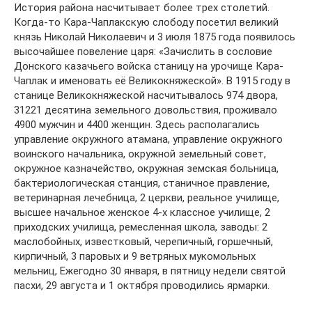
История района насчитывает более трех столетий.
Когда-то Кара-Чаплакскую слободу посетил великий
князь Николай Николаевич и 3 июля 1875 года появилось
высочайшее повеление царя: «Зачислить в сословие
Донского казачьего войска станицу на урочище Кара-
Чаплак и именовать её Великокняжеской». В 1915 году в
станице Великокняжеской насчитывалось 974 двора,
31221 десятина земельного довольствия, проживало
4900 мужчин и 4400 женщин. Здесь располагались
управление окружного атамана, управление окружного
воинского начальника, окружной земельный совет,
окружное казначейство, окружная земская больница,
бактериологическая станция, станичное правление,
ветеринарная лечебница, 2 церкви, реальное училище,
высшее начальное женское 4-х классное училище, 2
приходских училища, ремесленная школа, заводы: 2
маслобойных, известковый, черепичный, горшечный,
кирпичный, 3 паровых и 9 ветряных мукомольных
мельниц, Ежегодно 30 января, в пятницу недели святой
пасхи, 29 августа и 1 октября проводились ярмарки.