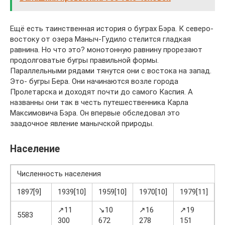
Ещё есть таинственная история о буграх Бэра. К северо-
востоку от озера Маныч-Гудило стелится гладкая
равнина. Но что это? монотонную равнину прорезают
продолговатые бугры правильной формы.
Параллельными рядами тянутся они с востока на запад.
Это- бугры Бера. Они начинаются возле города
Пролетарска и доходят почти до самого Каспия. А
названны они так в честь путешественника Карла
Максимовича Бэра. Он впервые обследовал это
заадочное явление манычской природы.
Население
Численность населения
1897[9]
1939[10]
1959[10]
1970[10]
1979[11]
1
↗11
↘10
↗16
↗19
5583
300
672
278
151
4