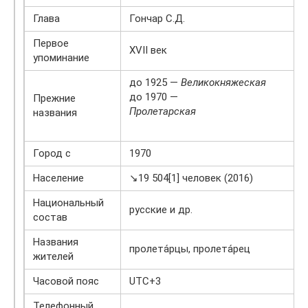
Глава
Гончар С.Д.
Первое
XVII век
упоминание
до 1925 —
Великокняжеская
до 1970 —
Прежние
Пролетарская
названия
Город с
1970
Население
↘19 504[1] человек (2016)
Национальный
русские и др.
состав
Названия
пролета́рцы, пролета́рец
жителей
Часовой пояс
UTC+3
Телефонный