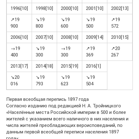
1996[10]
1998[10]
2000[10]
2001[10]
2002[13]
2
↗19
↘19
↘19
↘19
↗19
900
800
600
500
572
6
2006[10]
2007[10]
2008[10]
2009[14]
2010[15]
2
→19
↘19
→19
↗19
↗20
400
300
300
369
267
3
2013[17]
2014[18]
2015[19]
2016[1]
↘20
↘19
↘19
↘19
016
793
623
504
Первая всеобщая перепись 1897 года
Согласно изданию под редакцией Н. А. Тройницкого
«Населённые места Российской империи в 500 и более
жителей с указанием всего наличного в них населения и
числа жителей преобладающих вероисповеданий, по
данным первой всеобщей переписи населения 1897
года»: