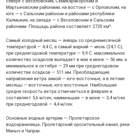
севере с Веселовским, Семикаракорским и
Мартыновским районами; на востоке — с Орловским; на
юге — с Сальским районом и районами республики
Калмыкия; на западе — с Веселовским и Сальским
районами. Площадь района составляет 2720 км².
Cамый холодный месяц — январь со среднемесячной
температурой — 4,4 С, а самый жаркий — июль (24,1 С),
при среднегодовой температуре — 9,9 С. максимальное
количество осадколв выпадает в мае и июне — 56 мм, а
минимальное в октябре — 29 мм при среднегодовом
количестве осадков — 511 мм. Преобладающие
направления ветра зимой — юго-восточные, а в летние
месяцы — восточные, юго-восточные. Наибольшая
средня скорость ветра отмечаеться в феврале и
составляет 5,6 м/сек, наименьшая — в июне — 3,4 м/сек
при среднегодовой — 4,4 м/сек.
Основные водные артерии — Пролетарское
водохранилище, Пролетарский оросительный канал, реки
Маныч и Чапрак.