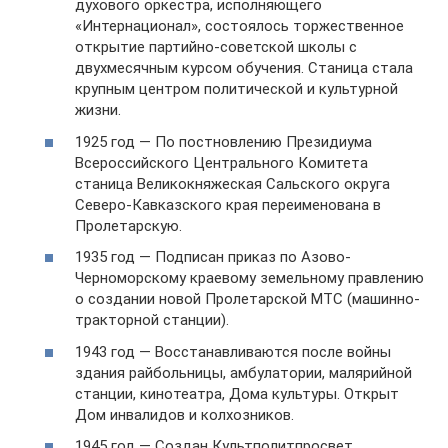
духового оркестра, исполняющего
«Интернационал», состоялось торжественное
открытие партийно-советской школы с
двухмесячным курсом обучения. Станица стала
крупным центром политической и культурной
жизни.
1925 год — По постновлению Президиума
Всероссийского Центрального Комитета
станица Великокняжеская Сальского округа
Северо-Кавказского края переименована в
Пролетарскую.
1935 год — Подписан приказ по Азово-
Черноморскому краевому земельному правлению
о создании новой Пролетарской МТС (машинно-
тракторной станции).
1943 год — Восстанавливаются после войны
здания райбольницы, амбулатории, малярийной
станции, кинотеатра, Дома культуры. Открыт
Дом инвалидов и колхозников.
1945 год — Создан Культполитпросвет.