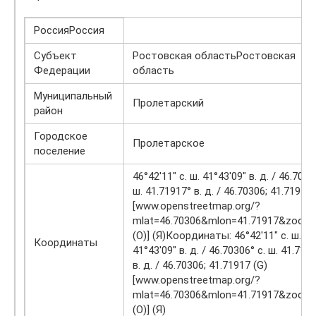
РоссияРоссия
Субъект
Ростовская областьРостовская
Федерации
область
Муниципальный
Пролетарский
район
Городское
Пролетарское
поселение
46°42′11″ с. ш. 41°43′09″ в. д. / 46.7030
ш. 41.71917° в. д. / 46.70306; 41.71917 
[www.openstreetmap.org/?
mlat=46.70306&mlon=41.71917&zoom
(O)] (Я)Координаты: 46°42′11″ с. ш.
Координаты
41°43′09″ в. д. / 46.70306° с. ш. 41.719
в. д. / 46.70306; 41.71917 (G)
[www.openstreetmap.org/?
mlat=46.70306&mlon=41.71917&zoom
(O)] (Я)