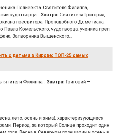
еника Полиевкта. Святителя Филиппа,
ссии чудотворца…
Завтра:
Святителя Григория,
ркиана пресвитера. Преподобного Дометиана,
 Павла Комельского, чудотворца, ученика преп.
офана, Затворника Вышенского…
ть с детьми в Кирове: ТОП-25 самых
втятителя Филиппа…
Завтра:
Григорий —
есна, лето, осень и зима), характеризующиеся
ми. Период, за который Солнце проходит один
ем года. Весна в Северном полушарии и осень в