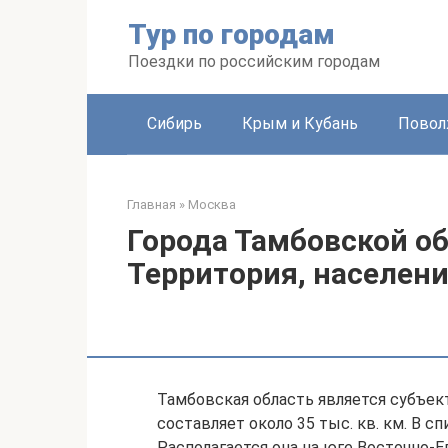
Перейти
Тур по городам
к
контенту
Поездки по российским городам
Сибирь
Крым и Кубань
Повол
Главная
»
Москва
Города Тамбовской об
Территория, населен
Тамбовская область является субъек
составляет около 35 тыс. кв. км. В с
Располагается она на юге Восточно-