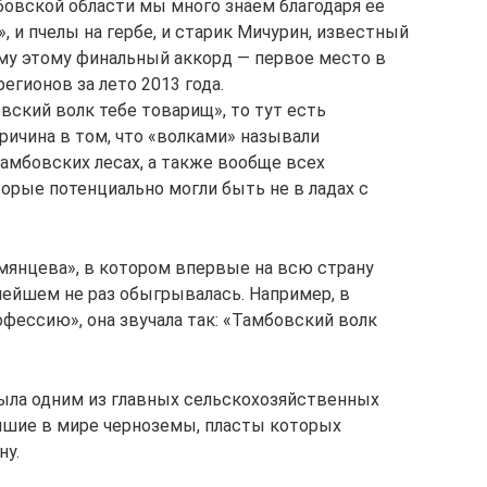
мбовской области мы много знаем благодаря ее
, и пчелы на гербе, и старик Мичурин, известный
му этому финальный аккорд — первое место в
егионов за лето 2013 года.
вский волк тебе товарищ», то тут есть
причина в том, что «волками» называли
амбовских лесах, а также вообще всех
орые потенциально могли быть не в ладах с
мянцева», в котором впервые на всю страну
ьнейшем не раз обыгрывалась. Например, в
фессию», она звучала так: «Тамбовский волк
ыла одним из главных сельскохозяйственных
учшие в мире черноземы, пласты которых
ну.