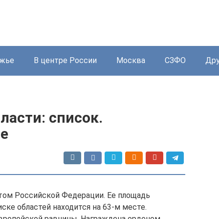
жье
В центре России
Москва
СЗФО
Дру
ласти: список.
ие
том Российской Федерации. Ее площадь
писке областей находится на 63-м месте.
Европейской равнины. Награждена орденом