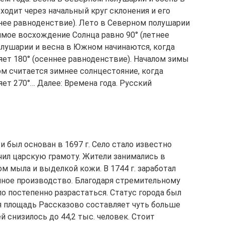
одит через начальный круг склонения и его
нее равноденствие). Лето в Северном полушарии
ямое восхождение Солнца равно 90° (летнее
олушарии и весна в Южном начинаются, когда
ет 180° (осеннее равноденствие). Началом зимы
м считается зимнее солнцестояние, когда
ет 270°… Далее: Времена года. Русский
 был основан в 1697 г. Село стало известно
чил царскую грамоту. Жители занимались в
м мыла и выделкой кожи. В 1744 г. заработал
онное производство. Благодаря стремительному
 постепенно разрастаться. Статус города был
мя площадь Рассказово составляет чуть больше
ей снизилось до 44,2 тыс. человек. Стоит