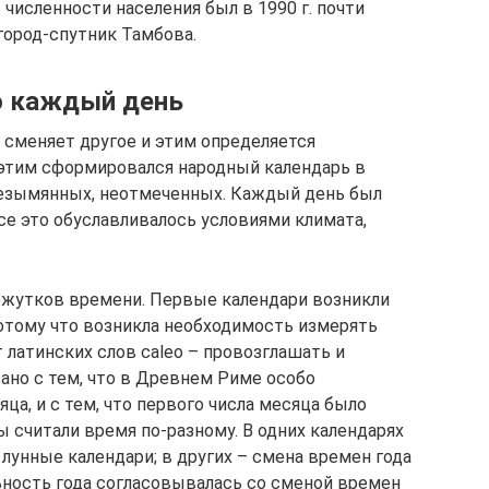
 численности населения был в 1990 г. почти
город-спутник Тамбова.
о каждый день
 сменяет другое и этим определяется
 этим сформировался народный календарь в
безымянных, неотмеченных. Каждый день был
се это обуславливалось условиями климата,
ежутков времени. Первые календари возникли
потому что возникла необходимость измерять
 латинских слов caleo – провозглашать и
язано с тем, что в Древнем Риме особо
ца, и с тем, что первого числа месяца было
ы считали время по-разному. В одних календарях
лунные календари; в других – смена времен года
ьность года согласовывалась со сменой времен