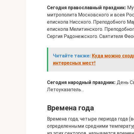
Сегодня православный праздник:
Муч
митрополита Московского и всея Ро
епископа Нисского. Преподобного Ма
епископа Мелитинского. Преподобного
Сергия Радонежского. Святителя Фе
Читайте также:
Куда можно сходи
интересных мест!
Сегодня народный праздник:
День С
Летоуказатель…
Времена года
Времена года, четыре периода года (в
определенными средними температура
из этих секторов, называется времен