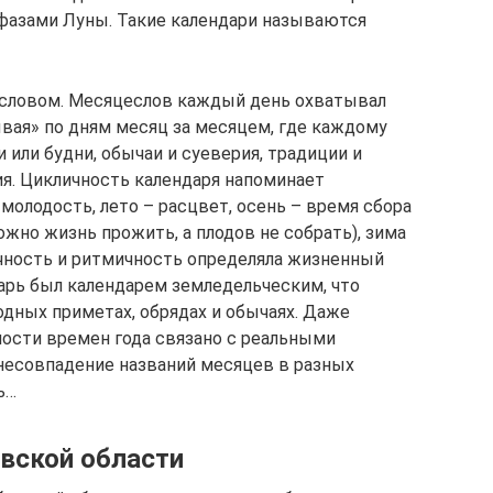
с фазами Луны. Такие календари называются
есловом. Месяцеслов каждый день охватывал
ывая» по дням месяц за месяцем, где каждому
или будни, обычаи и суеверия, традиции и
я. Цикличность календаря напоминает
 молодость, лето – расцвет, осень – время сбора
можно жизнь прожить, а плодов не собрать), зима
ичность и ритмичность определяла жизненный
арь был календарем земледельческим, что
одных приметах, обрядах и обычаях. Даже
ости времен года связано с реальными
несовпадение названий месяцев в разных
ь…
вской области