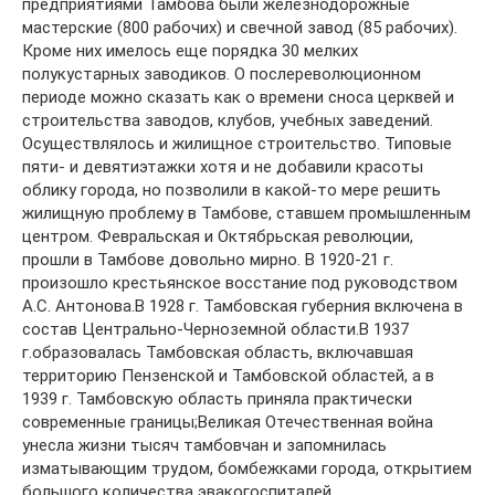
предприятиями Тамбова были железнодорожные
мастерские (800 рабочих) и свечной завод (85 рабочих).
Кроме них имелось еще порядка 30 мелких
полукустарных заводиков. О послереволюционном
периоде можно сказать как о времени сноса церквей и
строительства заводов, клубов, учебных заведений.
Осуществлялось и жилищное строительство. Типовые
пяти- и девятиэтажки хотя и не добавили красоты
облику города, но позволили в какой-то мере решить
жилищную проблему в Тамбове, ставшем промышленным
центром. Февральская и Октябрьская революции,
прошли в Тамбове довольно мирно. В 1920-21 г.
произошло крестьянское восстание под руководством
А.С. Антонова.В 1928 г. Тамбовская губерния включена в
состав Центрально-Черноземной области.В 1937
г.образовалась Тамбовская область, включавшая
территорию Пензенской и Тамбовской областей, а в
1939 г. Тамбовскую область приняла практически
современные границы;Великая Отечественная война
унесла жизни тысяч тамбовчан и запомнилась
изматывающим трудом, бомбежками города, открытием
большого количества эвакогоспиталей…