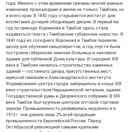
года. Именно с этим временеми связаны многие важные
изменения, происшедшие в жизни не только Тамбова, но
и всего края. В 1843 году открывается институт для
воспитания дочерей обедневших дворян. В первый же
год по приезде Корнилова в Тамбов здесь стала
издаваться газета «Тамбовские губернские новости». В
1841 году из соседнего Воронежа в Тамбов перевели
школу для обучения канцеляристов, а год спустя была
построена губернская земская больница и заложено
здание для публичной Дома культуры. В середине XIX
века в Тамбове началось строительство каменных
зданий — гостинного двора, присутственных мест,
мужской гимназии и Александровского института.
Формирование центра города завершилось в конце XIX
века строительством Нарышкинской читальни, здания
Государственной думы и Дворянского собрания. В XIX
веке Тамбов был крупным центром оптовой торговли
зерном. Промышленность развивалась медленно и в
1913 г. она давала лишь 2% всей продукции
промышленности Европейской России. Перед
Октябрьской революцией самыми крупными