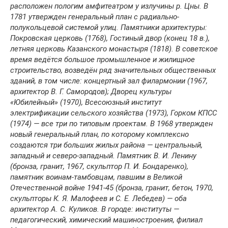
расположен пологим амфитеатром у излучины р. Цны. В
1781 утвержден генеральный план с радиально-
полукольцевой системой улиц. Памятники архитектуры:
Покровская церковь (1768), Гостиный двор (конец 18 в.),
летняя церковь Казанского монастыря (1818). В советское
время ведётся большое промышленное и жилищное
строительство, возведён ряд значительных общественных
зданий, в том числе: концертный зал филармонии (1967,
архитектор В. Г. Самородов); Дворец культуры
«Юбилейный» (1970), Всесоюзный институт
электрификации сельского хозяйства (1973), Горком КПСС
(1974) — все три по типовым проектам. В 1968 утвержден
новый генеральный план, по которому комплексно
создаются три больших жилых района — центральный,
западный и северо-западный. Памятник В. И. Ленину
(бронза, гранит, 1967, скульптор П. И. Бондаренко),
памятник воинам-тамбовцам, павшим в Великой
Отечественной войне 1941-45 (бронза, гранит, бетон, 1970,
скульпторы К. Я. Малофеев и С. Е. Лебедев) — оба
архитектор А. С. Куликов. В городе: институты —
педагогический, химический машиностроения, филиал