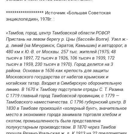
****************** Источник «Большая Советская
энциклопедия», 1978г. :
«Тамбов, город, центр Тамбовской области РСФСР.
Пристань на левом берегу р. Цны (бассейн Волги). Узел ж.-
д. линий (на Мичуринск, Саратов, Камышин) и автодорог, в
480 км к Ю.-В. от Москвы. 257 тыс. жителей (1975; 48
тысяч в 1897, 72 тысяч в 1926, 106 тысяч в 1939, 172
тысяч в 1959, 230 тысяч в 1970). Город делится на 3
района. Основан в 1636 как крепость для защиты
Московского государства от набегов крымских и
ногайских татар. Входил в Симбирскую оборонительную
линию. В 1670 к Тамбову подступали отряды С. Т. Разина.
С 1719 главный город Тамбовской провинции, с 1779 —
Тамбовского наместничества. С 1796 губернский центр. В
1830 в Тамбове произошёл «холерный бунт», значительное
место в экономике города занимала торговля хлебом и
скотом; промышленность была представлена
полукустарным производством. В 1870 через Тамбов
прошла Рязано-Уральская ж. д. К 1913 на 22 предприятиях