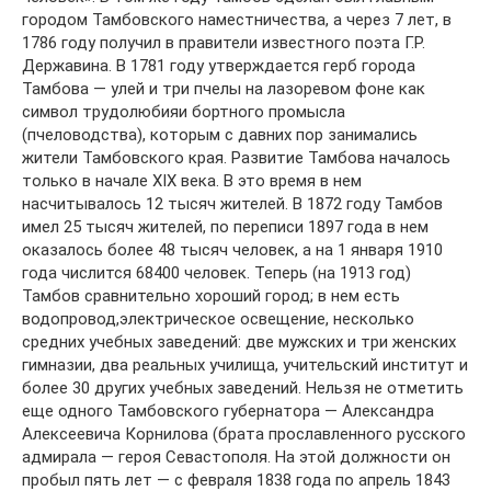
городом Тамбовского наместничества, а через 7 лет, в
1786 году получил в правители известного поэта Г.Р.
Державина. В 1781 году утверждается герб города
Тамбова — улей и три пчелы на лазоревом фоне как
символ трудолюбияи бортного промысла
(пчеловодства), которым с давних пор занимались
жители Тамбовского края. Развитие Тамбова началось
только в начале XIX века. В это время в нем
насчитывалось 12 тысяч жителей. В 1872 году Тамбов
имел 25 тысяч жителей, по переписи 1897 года в нем
оказалось более 48 тысяч человек, а на 1 января 1910
года числится 68400 человек. Теперь (на 1913 год)
Тамбов сравнительно хороший город; в нем есть
водопровод,электрическое освещение, несколько
средних учебных заведений: две мужских и три женских
гимназии, два реальных училища, учительский институт и
более 30 других учебных заведений. Нельзя не отметить
еще одного Тамбовского губернатора — Александра
Алексеевича Корнилова (брата прославленного русского
адмирала — героя Севастополя. На этой должности он
пробыл пять лет — с февраля 1838 года по апрель 1843