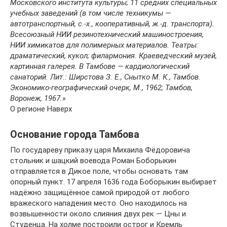
Московского института культуры; 11 средних специальных
учебных заведений (в том числе техникумы —
автотранспортный, с.-х., кооперативный, ж.-д. транспорта).
Всесоюзный НИИ резинотехнический машиностроения,
НИИ химикатов для полимерных материалов. Театры:
драматический, кукол; филармония. Краеведческий музей,
картинная галерея. В Тамбове — кардиологический
санаторий. Лит.: Ширстова З. Е., Снытко М. К., Тамбов.
Экономико-географический очерк, М., 1962; Тамбов,
Воронеж, 1967.»
О регионе Наверх
Основание города Тамбова
По государеву приказу царя Михаила Фёдоровича
стольник и шацкий воевода Роман Боборыкин
отправляется в Дикое поле, чтобы основать там
опорный пункт. 17 апреля 1636 года Боборыкин выбирает
надёжно защищённое самой природой от любого
вражеского нападения место. Оно находилось на
возвышенности около слияния двух рек — Цны и
Студенца. На холме построили острог и Кремль