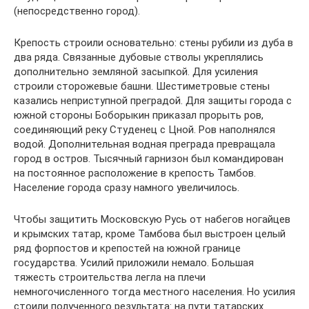
(непосредственно город).
Крепость строили основательно: стены рубили из дуба в
два ряда. Связанные дубовые стволы укреплялись
дополнительно земляной засыпкой. Для усиления
строили сторожевые башни. Шестиметровые стены
казались неприступной преградой. Для защиты города с
южной стороны Боборыкин приказал прорыть ров,
соединяющий реку Студенец с Цной. Ров наполнялся
водой. Дополнительная водная преграда превращала
город в остров. Тысячный гарнизон был командирован
на постоянное расположение в крепость Тамбов.
Население города сразу намного увеличилось.
Чтобы защитить Московскую Русь от набегов ногайцев
и крымских татар, кроме Тамбова был выстроен целый
ряд форпостов и крепостей на южной границе
государства. Усилий приложили немало. Большая
тяжесть строительства легла на плечи
немногочисленного тогда местного населения. Но усилия
стоили полученного результата: на пути татарских