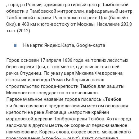
, город в России, административный центр Тамбовской
области и Тамбовской митрополии, кафедральный центр
Тамбовской епархии. Расположен на реке Цна (бассейн
Оки), в 460 км к юго-востоку от Москвы. Население 283,8
тыс. (2012).
На карте: Яндекс.Карта, Google-карта
Город основан 17 апреля 1636 года на топких лесистых
берегах реки Цны, в том месте, где сливается с ней
речка Студенец. По указу царя Михаила Федоровича,
стольник и воевода Роман Боборыкин начал
строительство города-крепости Тамбов для защиты
Московского государства от кочевников.
Первоначальное название города писалось «
Тонбов
» и было связано с предполагаемым местом основания
крепости на реке Липовица «напротив крайней
мордовской деревни Тонбов» и реки Тонбов. Хотя город
заложили в другом месте, он сохранил первоначальное
наименование. Корень слова, скорее всего, мокшанского
происхождения («тонбо» — омут). Факт основания