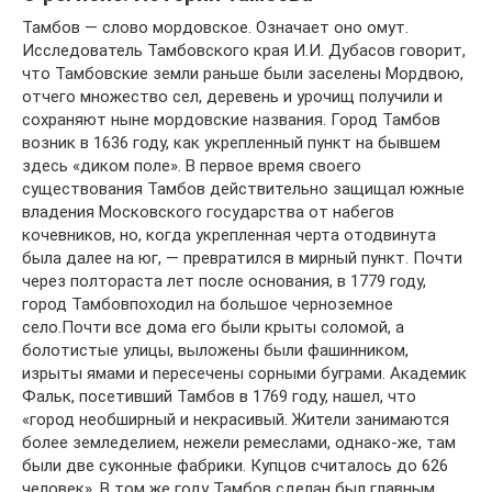
Тамбов — слово мордовское. Означает оно омут.
Исследователь Тамбовского края И.И. Дубасов говорит,
что Тамбовские земли раньше были заселены Мордвою,
отчего множество сел, деревень и урочищ получили и
сохраняют ныне мордовские названия. Город Тамбов
возник в 1636 году, как укрепленный пункт на бывшем
здесь «диком поле». В первое время своего
существования Тамбов действительно защищал южные
владения Московского государства от набегов
кочевников, но, когда укрепленная черта отодвинута
была далее на юг, — превратился в мирный пункт. Почти
через полтораста лет после основания, в 1779 году,
город Тамбовпоходил на большое черноземное
село.Почти все дома его были крыты соломой, а
болотистые улицы, выложены были фашинником,
изрыты ямами и пересечены сорными буграми. Академик
Фальк, посетивший Тамбов в 1769 году, нашел, что
«город необширный и некрасивый. Жители занимаются
более земледелием, нежели ремеслами, однако-же, там
были две суконные фабрики. Купцов считалось до 626
человек». В том же году Тамбов сделан был главным