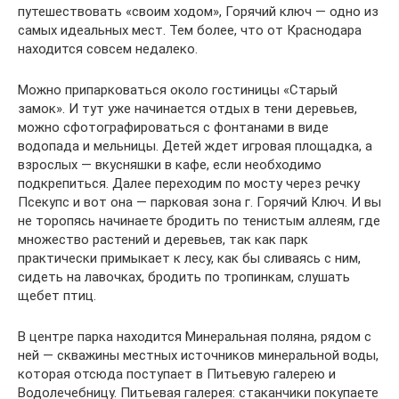
путешествовать «своим ходом», Горячий ключ — одно из
самых идеальных мест. Тем более, что от Краснодара
находится совсем недалеко.
Можно припарковаться около гостиницы «Старый
замок». И тут уже начинается отдых в тени деревьев,
можно сфотографироваться с фонтанами в виде
водопада и мельницы. Детей ждет игровая площадка, а
взрослых — вкусняшки в кафе, если необходимо
подкрепиться. Далее переходим по мосту через речку
Псекупс и вот она — парковая зона г. Горячий Ключ. И вы
не торопясь начинаете бродить по тенистым аллеям, где
множество растений и деревьев, так как парк
практически примыкает к лесу, как бы сливаясь с ним,
сидеть на лавочках, бродить по тропинкам, слушать
щебет птиц.
В центре парка находится Минеральная поляна, рядом с
ней — скважины местных источников минеральной воды,
которая отсюда поступает в Питьевую галерею и
Водолечебницу. Питьевая галерея: стаканчики покупаете