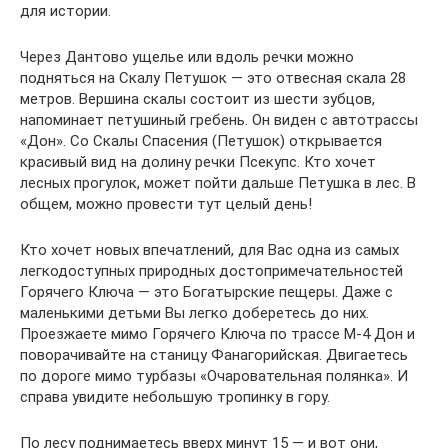
для истории.
Через Дантово ущелье или вдоль речки можно
подняться на Скалу Петушок — это отвесная скала 28
метров. Вершина скалы состоит из шести зубцов,
напоминает петушиный гребень. Он виден с автотрассы
«Дон». Со Скалы Спасения (Петушок) открывается
красивый вид на долину речки Псекупс. Кто хочет
лесных прогулок, может пойти дальше Петушка в лес. В
общем, можно провести тут целый день!
Кто хочет новых впечатлений, для Вас одна из самых
легкодоступных природных достопримечательностей
Горячего Ключа — это Богатырские пещеры. Даже с
маленькими детьми Вы легко доберетесь до них.
Проезжаете мимо Горячего Ключа по трассе М-4 Дон и
поворачивайте на станицу Фанагорийская. Двигаетесь
по дороге мимо турбазы «Очаровательная полянка». И
справа увидите небольшую тропинку в гору.
По лесу поднимаетесь вверх минут 15 — и вот они,