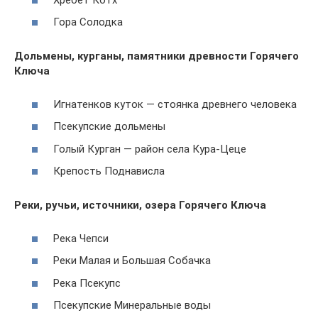
Гора Солодка
Дольмены, курганы, памятники древности Горячего
Ключа
Игнатенков куток — стоянка древнего человека
Псекупские дольмены
Голый Курган — район села Кура-Цеце
Крепость Поднависла
Реки, ручьи, источники, озера Горячего Ключа
Река Чепси
Реки Малая и Большая Собачка
Река Псекупс
Псекупские Минеральные воды