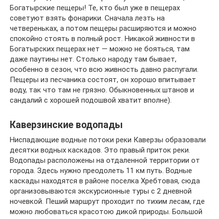
Богатырские пещеры! Те, кто был уже в пещерах
советуют взять фонарики. Сначала лезть на
четвереньках, а потом пещеры расширяются и можно
спокойно стоять в полный рост. Никакой живности в
Богатырских пещерах нет — можно не бояться, там
даже паутины нет. Столько народу там бывает,
особенно в сезон, что всю живность давно распугали.
Пещеры из песчаника состоят, он хорошо впитывает
воду, так что там не грязно. Обыкновенных штанов и
сандалий с хорошей подошвой хватит вполне).
Каверзинские водопады
Ниспадающие водные потоки реки Каверзы образовали
десятки водных каскадов. Это правый приток реки.
Водопады расположены на отдаленной территории от
города. Здесь нужно преодолеть 11 км путь. Водные
каскады находятся в районе поселка Хребтовая, сюда
организовываются экскурсионные туры с 2 дневной
ночевкой. Пеший маршрут проходит по тихим лесам, где
можно любоваться красотою дикой природы. Большой