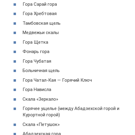
Гора Сарай гора
Гора Хребтовая
Тамбовская щель
Медвежьи скалы
Гора Щетка
Фонарь гора
Гора Чубатая
Больничная щель
Гора Чатал-Кая — Горячий Ключ
Гора Нависла
Скала «Зеркало»
Горячее ущелье (между Абадзехской горой и
Курортной горой)
Скала «Петушок»
Абадзехская гора