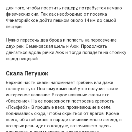
для того, чтобы посетить пещеру, потребуется немало
физических сил. Так как необходимо от поселка
Фанагорийское дойти пешком около 14 км до самой
пещеры.
Нужно пересечь два брода и попасть на пересечение
двух рек: Семеновская щель и Аюк. Продолжать
двигаться вдоль речки Аюк и тогда попадете на стоянку
перед пещерой.
Скала Петушок
Верхняя часть скалы напоминает гребень или даже
голову петуха. Поэтому каменный утес получил такое
интересное название. Второе название скалы это
«Спасение». На ее поверхности построена крепость
«Псыфабэ». В прошлые века, проживающие в селе,
поднимались сюда, чтобы скрыться от врагов. Кроме
всего, об этой скале в народе сочинили много легенд, в
которых речь идет о колдуне, заточившего здесь
единорога, о злом человеке, слеза которого