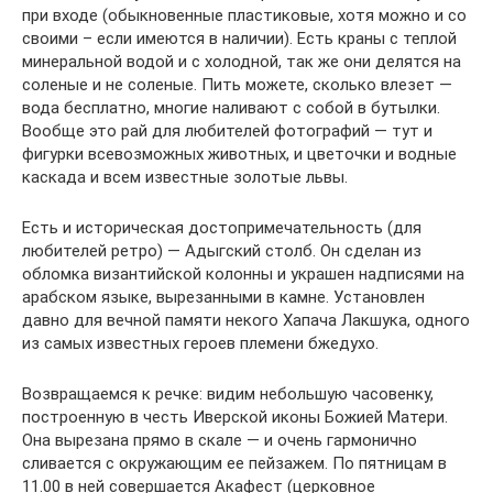
при входе (обыкновенные пластиковые, хотя можно и со
своими – если имеются в наличии). Есть краны с теплой
минеральной водой и с холодной, так же они делятся на
соленые и не соленые. Пить можете, сколько влезет —
вода бесплатно, многие наливают с собой в бутылки.
Вообще это рай для любителей фотографий — тут и
фигурки всевозможных животных, и цветочки и водные
каскада и всем известные золотые львы.
Есть и историческая достопримечательность (для
любителей ретро) — Адыгский столб. Он сделан из
обломка византийской колонны и украшен надписями на
арабском языке, вырезанными в камне. Установлен
давно для вечной памяти некого Хапача Лакшука, одного
из самых известных героев племени бжедухо.
Возвращаемся к речке: видим небольшую часовенку,
построенную в честь Иверской иконы Божией Матери.
Она вырезана прямо в скале — и очень гармонично
сливается с окружающим ее пейзажем. По пятницам в
11.00 в ней совершается Акафест (церковное