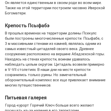
Он является единственным в своем роде во всем мире.
Также на этой территории построили часовню Иверской
Богоматери.
Крепость Псыфабэ
В прошлых временах на территории долины Псекулс
были построены многочисленные крепости. Псыфабе, с
3 м массивными стенами из камней, являлась одним из
самых известный цитаделей своего века. Древнее
сооружение расположено на вершине Абадзехской горы.
Находясь на стенах крепости, воинам удавалось
наблюдать целым округом. Цитадель возвели примерно
в V-VII столетиях. В наши дни на месте крепости
сохранились только руины. Но замечательный
оборонительный комплекс все еще привлекает внимание
многих путешественников.
Питьевая галерея
Город-курорт Горячий Ключ больше всего желают
посещать из-за наличия в его территории