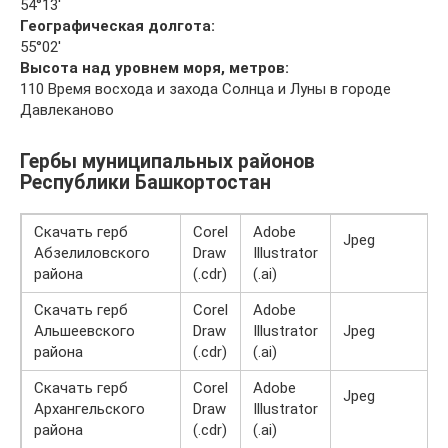
54°13′
Географическая долгота:
55°02′
Высота над уровнем моря, метров:
110 Время восхода и захода Солнца и Луны в городе
Давлеканово
Гербы муниципальных районов
Республики Башкортостан
Скачать герб
Corel
Adobe
Jpeg
Абзелиловского
Draw
Illustrator
района
(.cdr)
(.ai)
Скачать герб
Corel
Adobe
Альшеевского
Draw
Illustrator
Jpeg
района
(.cdr)
(.ai)
Скачать герб
Corel
Adobe
Jpeg
Архангельского
Draw
Illustrator
района
(.cdr)
(.ai)