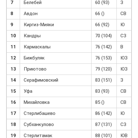
7
Белебей
60 (93)
З
8
Авдон
66 ()
СВ
9
Киргиз-Мияки
66 (92)
Ю
10
Кандры
70 (104)
СЗ
11
Кармаскалы
76 (142)
В
12
Бижбуляк
76 (153)
ЮЗ
13
Приютово
79 (120)
ЮЗ
14
Серафимовский
83 (151)
З
15
Уфа
83 (93)
СВ
16
Михайловка
85 ()
СВ
17
Стерлибашево
86 (142)
Ю
18
Субханкулово
87 (131)
СЗ
19
Стерлитамак
88 (101)
ЮВ