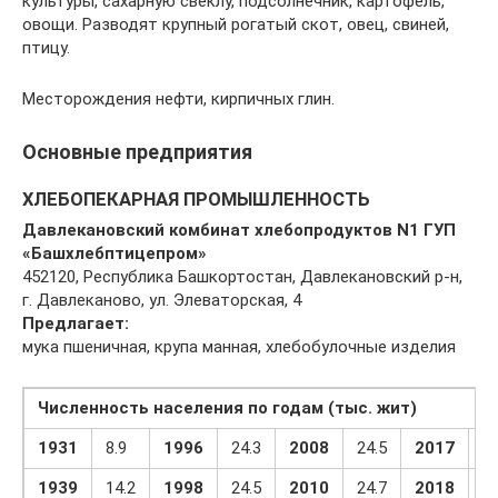
культуры, сахарную свёклу, подсолнечник, картофель,
овощи. Разводят крупный рогатый скот, овец, свиней,
птицу.
Месторождения нефти, кирпичных глин.
Основные предприятия
ХЛЕБОПЕКАРНАЯ ПРОМЫШЛЕННОСТЬ
Давлекановский комбинат хлебопродуктов N1 ГУП
«Башхлебптицепром»
452120, Республика Башкортостан, Давлекановский р-н,
г. Давлеканово, ул. Элеваторская, 4
Предлагает:
мука пшеничная, крупа манная, хлебобулочные изделия
Численность населения по годам (тыс. жит)
1931
8.9
1996
24.3
2008
24.5
2017
23
1939
14.2
1998
24.5
2010
24.7
2018
23