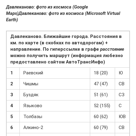
Давлеканово: фото из космоса (Google
Maps)
Давлеканово: фото из космоса (Microsoft Virtual
Earth)
Давлеканово. Ближайшие города. Расстояния в
км. по карте (в скобках по автодорогам) +
направление. По гиперссылке в графе
расстояние
можно получить маршрут (информация любезно
предоставлено сайтом АвтоТрансИнфо)
1
Раевский
18 (20)
Ю
2
Чишмы
47 (47)
СВ
3
Буздяк
51 (61)
СЗ
4
Языково
52 (155)
С
5
Толбазы
60 (62)
ЮВ
6
Алкино-2
60 (79)
СВ