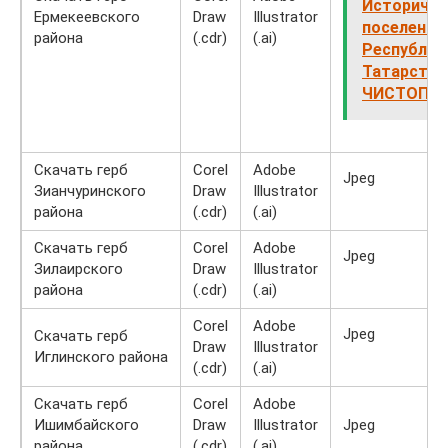
Историчес
Ермекеевского
Draw
Illustrator
поселения
района
(.cdr)
(.ai)
Республик
Татарстан
ЧИСТОПО
Скачать герб
Corel
Adobe
Jpeg
Зианчуринского
Draw
Illustrator
района
(.cdr)
(.ai)
Скачать герб
Corel
Adobe
Jpeg
Зилаирского
Draw
Illustrator
района
(.cdr)
(.ai)
Corel
Adobe
Jpeg
Скачать герб
Draw
Illustrator
Иглинского района
(.cdr)
(.ai)
Скачать герб
Corel
Adobe
Ишимбайского
Draw
Illustrator
Jpeg
района
(.cdr)
(.ai)