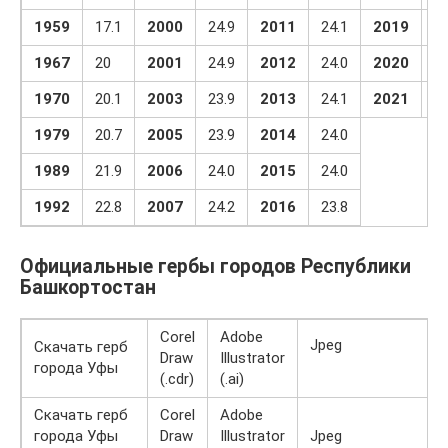
1959
17.1
2000
24.9
2011
24.1
2019
23
1967
20
2001
24.9
2012
24.0
2020
23
1970
20.1
2003
23.9
2013
24.1
2021
23
1979
20.7
2005
23.9
2014
24.0
1989
21.9
2006
24.0
2015
24.0
1992
22.8
2007
24.2
2016
23.8
Официальные гербы городов Республики
Башкортостан
Corel
Adobe
Jpeg
Скачать герб
Draw
Illustrator
города Уфы
(.cdr)
(.ai)
Скачать герб
Corel
Adobe
города Уфы
Draw
Illustrator
Jpeg