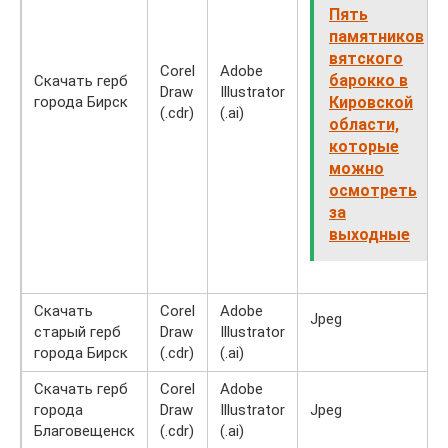
Пять
памятников
вятского
Corel
Adobe
барокко в
Скачать герб
Draw
Illustrator
города Бирск
Кировской
(.cdr)
(.ai)
области,
которые
можно
осмотреть
за
выходные
Скачать
Corel
Adobe
Jpeg
старый герб
Draw
Illustrator
города Бирск
(.cdr)
(.ai)
Скачать герб
Corel
Adobe
города
Draw
Illustrator
Jpeg
Благовещенск
(.cdr)
(.ai)