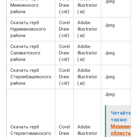
Jpeg
Миякинского
Draw
Illustrator
района
(.cdr)
(.ai)
Скачать герб
Corel
Adobe
Jpeg
Нуримановского
Draw
Illustrator
района
(.cdr)
(.ai)
Скачать герб
Corel
Adobe
Салаватского
Draw
Illustrator
Jpeg
района
(.cdr)
(.ai)
Скачать герб
Corel
Adobe
Стерлибашевского
Draw
Illustrator
Jpeg
района
(.cdr)
(.ai)
Jpeg
Читайте
также:
Мурманск
Скачать герб
Corel
Adobe
область,
Стерлитамакского
Draw
Illustrator