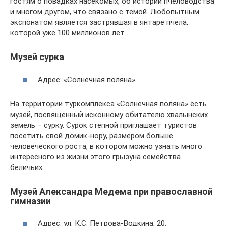
гостям о повадках насекомых, об истории пчеловодства
и многом другом, что связано с темой. Любопытным
экспонатом является застрявшая в янтаре пчела,
которой уже 100 миллионов лет.
Музей сурка
Адрес: «Солнечная поляна».
На территории туркомплекса «Солнечная поляна» есть
музей, посвященный исконному обитателю хвалынских
земель – сурку. Сурок степной приглашает туристов
посетить свой домик-нору, размером больше
человеческого роста, в котором можно узнать много
интересного из жизни этого грызуна семейства
беличьих.
Музей Александра Медема при православной
гимназии
Адрес: ул. К.С. Петрова-Водкина, 20.