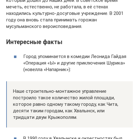
который дошел до наших дней. В советское время
мечеть, естественно, не работала, в её стенах
находились культурно-досуговые учреждение. В 2001
году она вновь стала принимать горожан
мусульманского вероисповедания.
Интересные факты
Город упоминается в комедии Леонида Гайдая
«Операция «Ы» и другие приключения Шурика»
(новелла «Напарник»):
Наше строительно-монтажное управление
построило такое количество жилой площади,
которое равно одному такому городу, как Чита,
десяти таким городам, как Хвалынск, или
тридцати двум Крыжополям.
В 1990 году в Хвалынске и окрестностях был