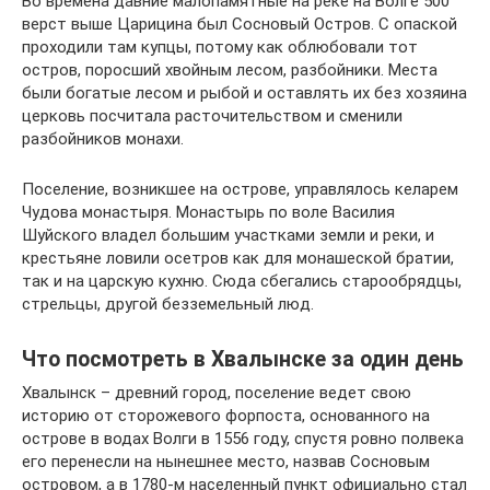
Во времена давние малопамятные на реке на Волге 500
верст выше Царицина был Сосновый Остров. С опаской
проходили там купцы, потому как облюбовали тот
остров, поросший хвойным лесом, разбойники. Места
были богатые лесом и рыбой и оставлять их без хозяина
церковь посчитала расточительством и сменили
разбойников монахи.
Поселение, возникшее на острове, управлялось келарем
Чудова монастыря. Монастырь по воле Василия
Шуйского владел большим участками земли и реки, и
крестьяне ловили осетров как для монашеской братии,
так и на царскую кухню. Сюда сбегались старообрядцы,
стрельцы, другой безземельный люд.
Что посмотреть в Хвалынске за один день
Хвалынск – древний город, поселение ведет свою
историю от сторожевого форпоста, основанного на
острове в водах Волги в 1556 году, спустя ровно полвека
его перенесли на нынешнее место, назвав Сосновым
островом, а в 1780-м населенный пункт официально стал