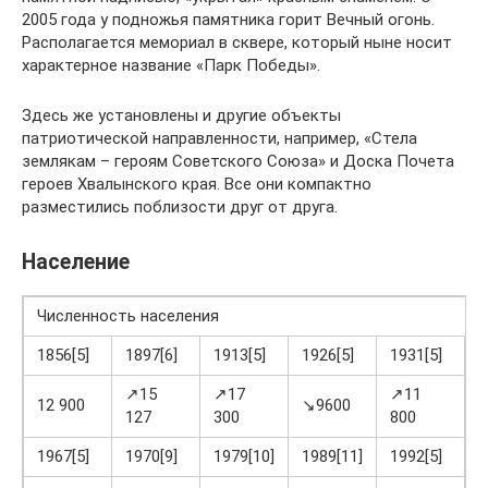
2005 года у подножья памятника горит Вечный огонь.
Располагается мемориал в сквере, который ныне носит
характерное название «Парк Победы».
Здесь же установлены и другие объекты
патриотической направленности, например, «Стела
землякам – героям Советского Союза» и Доска Почета
героев Хвалынского края. Все они компактно
разместились поблизости друг от друга.
Население
Численность населения
1856[5]
1897[6]
1913[5]
1926[5]
1931[5]
1
↗15
↗17
↗11
12 900
↘9600
127
300
800
6
1967[5]
1970[9]
1979[10]
1989[11]
1992[5]
2