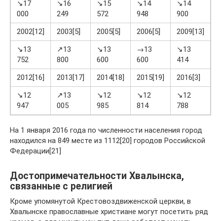
↘17
↘16
↘15
↘14
↘14
000
249
572
948
900
8
2002[12]
2003[5]
2005[5]
2006[5]
2009[13]
2
↘13
↗13
↘13
→13
↘13
752
800
600
600
414
0
2012[16]
2013[17]
2014[18]
2015[19]
2016[3]
↘12
↗13
↘12
↘12
↘12
947
005
985
814
788
На 1 января 2016 года по численности населения город
находился на 849 месте из 1112[20] городов Российской
Федерации[21]
Достопримечательности Хвалынска,
связанные с религией
Кроме упомянутой Крестовоздвиженской церкви, в
Хвалынске православные христиане могут посетить ряд