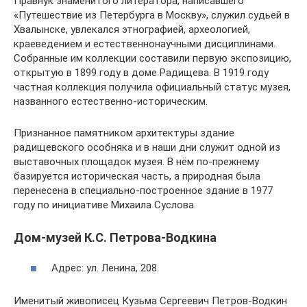
Правнук знаменитого литератора, написавшего
«Путешествие из Петербурга в Москву», служил судьей в
Хвалынске, увлекался этнографией, археологией,
краеведением и естественнонаучными дисциплинами.
Собранные им коллекции составили первую экспозицию,
открытую в 1899 году в доме Радищева. В 1919 году
частная коллекция получила официальный статус музея,
названного естественно-историческим.
Признанное памятником архитектуры здание
радищевского особняка и в наши дни служит одной из
выставочных площадок музея. В нём по-прежнему
базируется историческая часть, а природная была
перенесена в специально-построенное здание в 1977
году по инициативе Михаила Суслова.
Дом-музей К.С. Петрова-Водкина
Адрес: ул. Ленина, 208.
Именитый живописец Кузьма Сергеевич Петров-Водкин