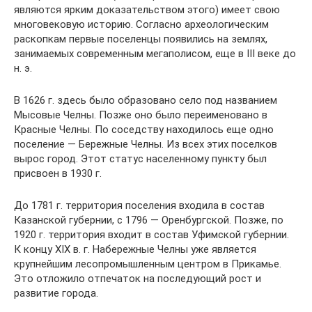
являются ярким доказательством этого) имеет свою
многовековую историю. Согласно археологическим
раскопкам первые поселенцы появились на землях,
занимаемых современным мегаполисом, еще в III веке до
н. э.
В 1626 г. здесь было образовано село под названием
Мысовые Челны. Позже оно было переименовано в
Красные Челны. По соседству находилось еще одно
поселение — Бережные Челны. Из всех этих поселков
вырос город. Этот статус населенному пункту был
присвоен в 1930 г.
До 1781 г. территория поселения входила в состав
Казанской губернии, с 1796 — Оренбургской. Позже, по
1920 г. территория входит в состав Уфимской губернии.
К концу XIX в. г. Набережные Челны уже является
крупнейшим лесопромышленным центром в Прикамье.
Это отложило отпечаток на последующий рост и
развитие города.