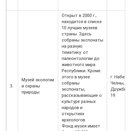
Открыт в 2000 г.,
находится в списке
10 лучших музеев
страны. Здесь
собраны экспонаты
на разную
тематику: от
палеонтологии до
животного мира
Республики. Кроме
этого в музее
г. Набер
Музей экологии
собраны
Челны, п
3.
и охраны
экспонаты,
Дружбы н
природы
рассказывающие о
19.
культуре разных
народов и
открытиях
археологов.
Фонд музея имеет