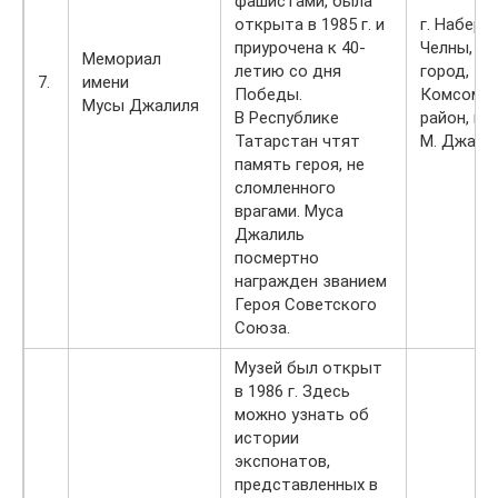
фашистами, была
открыта в 1985 г. и
г. Набер
приурочена к 40-
Челны, С
Мемориал
летию со дня
город,
7.
имени
Победы.
Комсомол
Мусы Джалиля
В Республике
район, па
Татарстан чтят
М. Джалил
память героя, не
сломленного
врагами. Муса
Джалиль
посмертно
награжден званием
Героя Советского
Союза.
Музей был открыт
в 1986 г. Здесь
можно узнать об
истории
экспонатов,
представленных в