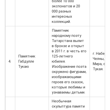
более 10 000
экспонатов и 20
000 разных
интересных
коллекций.
Памятник
народному поэту
Татарстана вылит
в бронзе и открыт
в 2011 г. в честь его
г. Набер
Памятник
125-летнего
Челны, п
4.
Габдулле
юбилея.
Мира, скв
Тукаю
Изображение поэта
Тукая.
окружено фигурами,
изображающими
героев его сказок,
которые любимы и
узнаваемы детьми.
Необычная
скульптура памяти