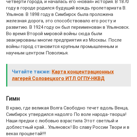
четверти города, и началась его «новая» история. В 1870
году в городе родился будущий вождь пролетариата В.
Ульянов. В 1898 году в Симбирск была проложена
железная дорога, это способствовало его росту и
развитию. В 1924 году он был переименован в Ульяновск.
Во время Второй мировой войны сюда были
эвакуированы многие предприятия из Москвы. После
войны город становится крупным промышленным и
научным центром Поволжья.
Читайте также:
Карта концентрационных
лагерей Соловецкого ИТЛ ОГПУ-НКВД
Гимн
В краю, где великая Волга Свободно течет вдоль Венца,
Симбирск утвердился надолго По воле народа-творца!
Наши предки с любовью взрастила Этот светлый и
доблестный край… Ульяновск! Во славу России Твори и в
веках процветай!!!